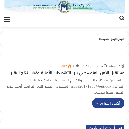
بحث
الق
عن
حوض البحر المتوسط
admin 2
فبراير 25, 2023
0
1٬402
مستقبل الأمن المتوسطي بين التهديدات الأمنية وغياب نهج اليقين
سامية بن يحيكلية الحقوق والعلوم السياسية، جامعة باتنة 1،
الجزائرsamia20171935@outlook.fr الملخص: تختبر هذه الدراسة أوجه عدم
اليقين فيما يتعلق…
أكمل القراءة »
أحدث المواضع