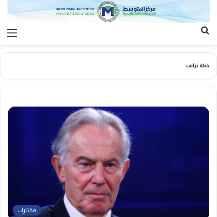
بحث
الق
عن
خطة ترامب
مختارات