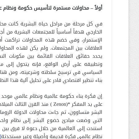
أولاً – محاولات مستمرة لتأسيس حكومة ونظام 
في كل مرحلة من مراحل حياة البشرية كانت محاو
الخارجي هدفاً أساسياً للمجتمعات البشرية من أج
الإستمرار، وفي خضم هذه المحاولات تراكمت أ
العلاقات بين المجتمعات. ولم يكن لهذه المحاو
يحدد حقائق العلاقات القائمة بين مكونات الن
وتطبيقه على أرض الواقع، فإنه يتحول إلى م
السياسي في ترسيخ سلطته وشرعيته، ومن هنا ف
بناء تنظير اقتصادي قادر على تحليل آلية هذا النظ
إن فكرة بناء حكومة عالمية ونظام عالمي موحد 
على يد المفكر *(Zenon ) منذ ال
البشر متساوون، ثم جاءت محاولات الدولة الروما
التي وضعت مبادئ خضوع البشر إلى نظام واحد ه
استندت إلى العالمية من خلال دعوة لا فرق بين ا
نظام عالمي فكرة قديمة وأصيلة وغير مستحدثة
[1]