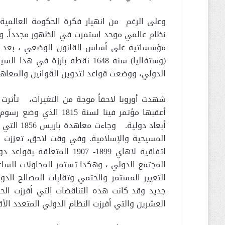
وعلى الرغم من انهيار فكرة الحكومة العالمية
نظام عالمي موحد استمرت في الظهور مجدداً. وق
مؤسساتية على أساس القانون الوضعي ، بعد أن
(وستفاليا) سنة 1648 نقطة بار
الدولي، ووضعت قواعد لتدوين القوانين والمعاهدا
أعقبها مؤتمر فينا لسنة 
أبعاد دول
اتفاقية لاهاي 1899- 1907 
المجتمع الدولي ، وهكذا تستمر المحاولات الساعي
التغيير المستمر والحتمي وتقلبات المصالح الدو
جديد وقد كانت هذه التناقضات التي أفرزت الح
العشرين والتي أفرزت النظام الدولي المتعدد الأ