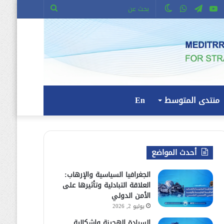
وك
ويتر
يوتيوب
تيلقرام
واتساب
الوضع
بحث
المظلم
عن
منتدى المتوسط
En
أحدث المواضع
الجغرافيا السياسية والإرهاب:
العلاقة التبادلية وتأثيرها على
الأمن الدولي
يوليو 2, 2026
السيادة الهجينة وإشكالية