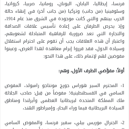
فرنسا، إيطاليا، اليابان، اليونان، رومانيا، صربيا، كرواتيا،
وسلوفينيا (من جانب) وتركيا (من جانب آخر) في إنهاء حالة
الحرب بينهم والتي كانت موجودة في الشرق منذ عام 1914،
وإذ يحرص الطرفان على إعادة تأسيس علاقات الصداقة
والتجارة التي تعد ضرورية للرفاهية المتبادلة لشعوبهم،
واعتبار أن هذه العلاقات يجب أن تقوم على احترام استقلال
وسيادة الدول، فقد قرروا إبرام معاهدة لهذا الغرض، وعينوا
مفوضين لهم لإتمام ذلك، على هذا النحو:
أولاً: مفوَّضي الطرف الأول، وهم:
1- المحترم السير هوراس جورج مونتاجو رامبولد، المفوض
السامي في القسطنطينية؛ مفوضاً من قِبل: صاحب الجلالة
ملك المملكة المتحدة لبريطانيا العظمى وأيرلندا ومناطق
السيادة البريطانية فيما وراء البحار، وإمبراطور الهند،
2- الجنرال موريس بيلي، سفير فرنسا، والمفوض السامي