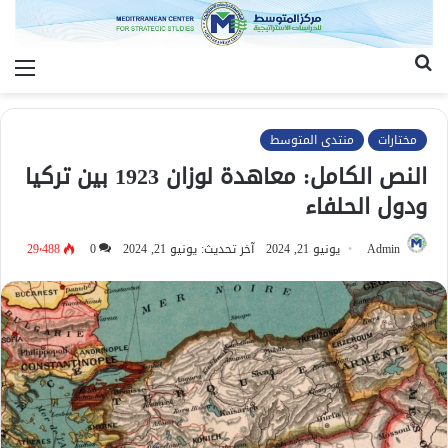
بحث
الق
عن
مختارات
منتدى المتوسط
النص الكامل: معاهدة لوزان 1923 بين تركيا
ودول الحلفاء
Admin
يونيو 21, 2024
آخر تحديث: يونيو 21, 2024
0
29٬488