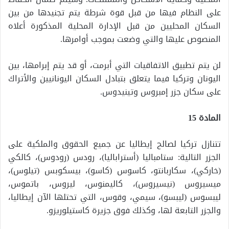
على النظام فيها من قبل قوة شرطة يتم تجنيدها من بين
السكان المحليين من قبل الإدارة المحلية المذكورة أعلاه
المنصوص عليها والتي وضعت بموجب أوامرها.
لن يتم تطبيق الاتفاقيات التي أبرمت، أو قد يتم إبرامها، بين
اليونان وتركيا فيما يتعلق بتبادل السكان اليونانيين والأتراك
على سكان جزر إمبروس وتينيدوس.
المادة 15
تتنازل تركيا لصالح إيطاليا عن جميع الحقوق والملكية على
الجزر التالية: ستامباليا (أستراباليا)، رودس (رودوس)، كالكي
(خاركي)، سكاربانتو، كاسوس (كاسو)، بيسكوبس (تيلوس)،
ميسيروس (نيسيروس)، كاليمنوس، ليروس، باتموس،
ليبسوس (ليبسو)، سيمي، وقوس، التي تحتلها الآن إيطاليا،
والجزر التابعة لها، وكذلك فوق جزيرة كاستيلوريزو.