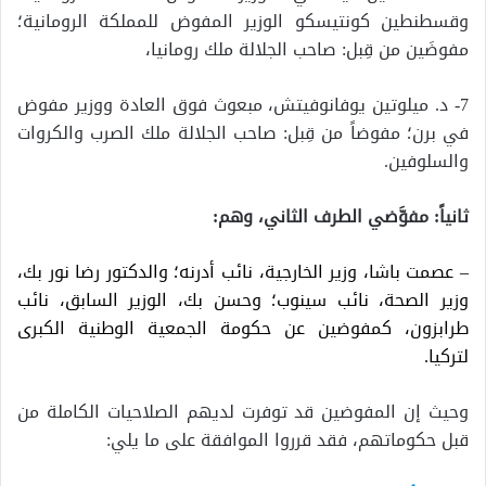
وقسطنطين كونتيسكو الوزير المفوض للمملكة الرومانية؛
مفوضَين من قِبل: صاحب الجلالة ملك رومانيا،
7- د. ميلوتين يوفانوفيتش، مبعوث فوق العادة ووزير مفوض
في برن؛ مفوضاً من قِبل: صاحب الجلالة ملك الصرب والكروات
والسلوفين.
ثانياً: مفوَّضي الطرف الثاني، وهم:
– عصمت باشا، وزير الخارجية، نائب أدرنه؛ والدكتور رضا نور بك،
وزير الصحة، نائب سينوب؛ وحسن بك، الوزير السابق، نائب
طرابزون، كمفوضين عن حكومة الجمعية الوطنية الكبرى
لتركيا.
وحيث إن المفوضين قد توفرت لديهم الصلاحيات الكاملة من
قبل حكوماتهم، فقد قرروا الموافقة على ما يلي: