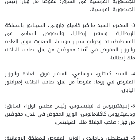
للجمهورية الفرنسية في الشرق؛ مفوضاً من قِبل: رئيس
الجمهورية الفرنسية،
3- المحترم السيد ماركيز كاميلو جاروني، السيناتور بالمملكة
الإيطالية، وسفير إيطاليا، والمفوض السامي في
القسطنطينية؛ وجوليو سيزار مونتانا، المبعوث فوق العادة
والوزير المفوض في أثينا؛ مفوضَين من قِبل: صاحب الجلالة
ملك إيطاليا،
4- السيد كينتارو، جوسامي، السفير فوق العادة والوزير
المفوض في روما؛ مفوضاً من قِبل: صاحب الجلالة إمبراطور
اليابان،
5- إيليفثيريوس ك. فينيسلوس، رئيس مجلس الوزراء السابق؛
وديميتريوس كاكلامانوس، الوزير المفوض في لندن، مفوضَين
من قِبل: صاحب الجلالة ملك الهيلينس،
6- قسطنطين دياماندي، الوزير المفوض للمملكة الرومانية؛