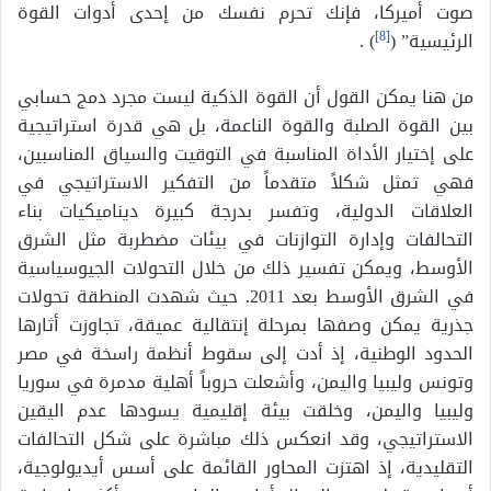
صوت أميركا، فإنك تحرم نفسك من إحدى أدوات القوة
الرئيسية” (
[8]
) .
من هنا يمكن القول أن القوة الذكية ليست مجرد دمج حسابي
بين القوة الصلبة والقوة الناعمة، بل هي قدرة استراتيجية
على إختيار الأداة المناسبة في التوقيت والسياق المناسبين،
فهي تمثل شكلاً متقدماً من التفكير الاستراتيجي في
العلاقات الدولية، وتفسر بدرجة كبيرة ديناميكيات بناء
التحالفات وإدارة التوازنات في بيئات مضطربة مثل الشرق
الأوسط، ويمكن تفسير ذلك من خلال التحولات الجيوسياسية
في الشرق الأوسط بعد 2011. حيث شهدت المنطقة تحولات
جذرية يمكن وصفها بمرحلة إنتقالية عميقة، تجاوزت أثارها
الحدود الوطنية، إذ أدت إلى سقوط أنظمة راسخة في مصر
وتونس وليبيا واليمن، وأشعلت حروباً أهلية مدمرة في سوريا
وليبيا واليمن، وخلقت بيئة إقليمية يسودها عدم اليقين
الاستراتيجي، وقد انعكس ذلك مباشرة على شكل التحالفات
التقليدية، إذ اهتزت المحاور القائمة على أسس أيديولوجية،