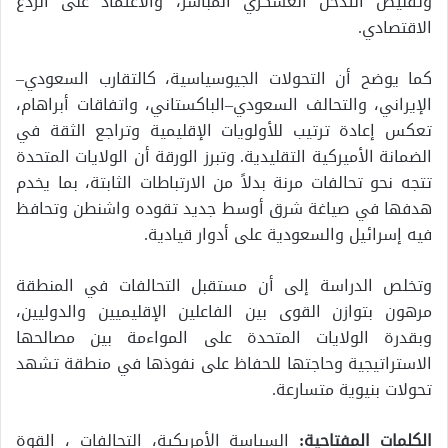
وتقليص التدخل العسكري المباشر، والاعتماد على الردع
الاقتصادي.
كما يوضح أن التحولات الجيوسياسية، كالتقارب السعودي–
الإيراني، والتحالف السعودي–الباكستاني، واتفاقات أبراهام،
تعكس إعادة ترتيب للأولويات الإقليمية وتراجع الثقة في
الضمانة الأميركية التقليدية. وتبرز الورقة أن الولايات المتحدة
تتجه نحو تحالفات مرنة بدلاً من الارتباطات الثابتة، بما يخدم
هدفها في صياغة شرق أوسط جديد تقوده واشنطن وتحافظ
فيه إسرائيل والسعودية على أدوار قيادية.
وتخلص الدراسة إلى أن مستقبل التحالفات في المنطقة
مرهون بتوازن القوى بين الفاعلين الإقليميين والدوليين،
وبقدرة الولايات المتحدة على المواءمة بين مصالحها
الاستراتيجية وحاجتها للحفاظ على نفوذها في منطقة تشهد
تحولات بنيوية متسارعة.
الكلمات المفتاحية:
السياسة الأمريكية، التحالفات ، القوة