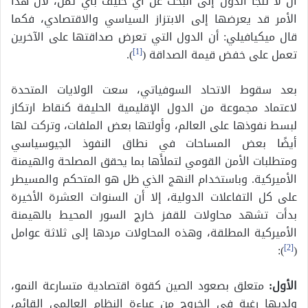
أن لا تلجأ الدول إلى البحث عن أي حليف بأي ثمن، لأن هذا
الأمر قد يعرضها إلى الابتزاز السياسي والاقتصادي، فكما
قال ميكيافيلي: أن الدول التي تعرض صداقتها على الآخرين
تعمل على خفض قيمة الصداقة (
[1]
).
بعد سقوط الاتحاد السوفياتي، سعت الولايات المتحدة
لاعتماد مجموعة من الدول الإقليمية الحليفة كنقاط ارتكاز
لبسط نفوذها على العالم، وأولتها بعض الملفات، وتركت لها
أيضًا بعض المساحات في نطاق النفوذ الجيوسياسي
ومتطلبات الأمن القومي لتملأَها بما يحقق المصلحة والهيمنة
الأميركية. وباستخدام النهج الذي ظل هو المتحكم والمسيطر
على كل التفاعلات الدولية، إلا أن السنوات العشرة الأخيرة
بدأت تشهد محاولات للقفز خارج السور المحيط بالهيمنة
الأميركية المطلقة، وهذه المحاولات مردها إلى ثلاثة عوامل
):
[2]
(
الأول
:
متعلق بصعود الصين كقوة اقتصادية متسارعة النمو،
ولديها رغبة في الخروج من عباءة النظام العالمي القائم،