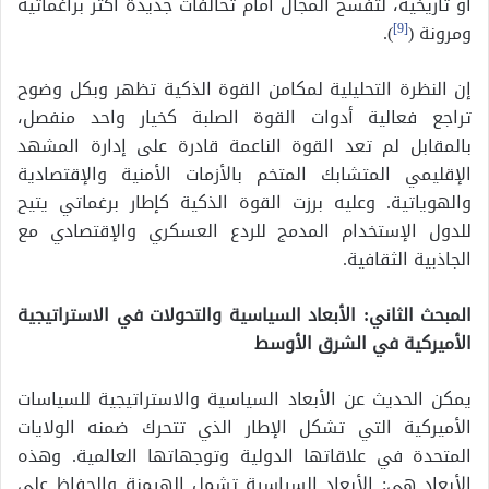
أو تاريخية، لتفسح المجال أمام تحالفات جديدة أكثر براغماتية
ومرونة (
[9]
).
إن النظرة التحليلية لمكامن القوة الذكية تظهر وبكل وضوح
تراجع فعالية أدوات القوة الصلبة كخيار واحد منفصل،
بالمقابل لم تعد القوة الناعمة قادرة على إدارة المشهد
الإقليمي المتشابك المتخم بالأزمات الأمنية والإقتصادية
والهوياتية. وعليه برزت القوة الذكية كإطار برغماتي يتيح
للدول الإستخدام المدمج للردع العسكري والإقتصادي مع
الجاذبية الثقافية.
المبحث الثاني: الأبعاد السياسية والتحولات في الاستراتيجية
الأميركية في الشرق الأوسط
يمكن الحديث عن الأبعاد السياسية والاستراتيجية للسياسات
الأميركية التي تشكل الإطار الذي تتحرك ضمنه الولايات
المتحدة في علاقاتها الدولية وتوجهاتها العالمية. وهذه
الأبعاد هي: الأبعاد السياسية تشمل الهيمنة والحفاظ على