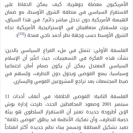
الأمريكيون معضلة جوهرية: كيف يمكن الحفاظ على
الاستقرار السياسي في منطقة الشرق الأوسط، مع ضمان
الهيمنة الأمريكية دون تدخل مباشر دائم؟. في هذا السياق،
برزت فلسفتان متعاقبتان في الإستراتيجية الأمريكية تجاه
الشرق الأوسط حسب وجهة نظر أحمد ناجي قمحة (
[10]
):
الفلسفة الأولى: تتمثل في ملء الفراغ السياسي بالدين:
نشأت هذه الفكرة في التسعينيات، حيث اعتُبر أن الإسلام
السياسي المعتدل يمكن أن يكون صمام أمان اجتماعيا
وسياسيا، يمنع الفوضى ويحول دون التطرف، ويُسهم في
ضبط المجتمعات بعد تراجع المشروعين القومي واليساري.
الفلسفة الثانية: الفوضى الخلاقة: في أعقاب أحداث 11
سبتمبر 2001 وصعود المحافظين الجدد، طرحت إدارة بوش
الإبن أطروحة جديدة تعتبر أن الاستقرار السلطوي هو بيئة
خصبة للتطرف، وأن تفكيك الأنظمة قد يطلق “فوضى خلاقة”
تعيد تشكيل المنطقة وتسمح ببناء نظم جديدة أكثر انفتاحاً