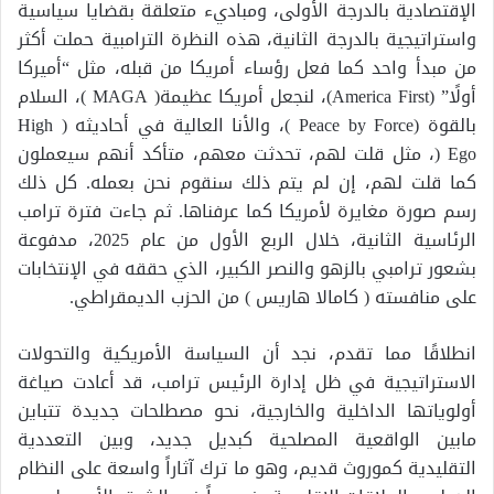
الإقتصادية بالدرجة الأولى، ومباديء متعلقة بقضايا سياسية
واستراتيجية بالدرجة الثانية، هذه النظرة الترامبية حملت أكثر
من مبدأ واحد كما فعل رؤساء أمريكا من قبله، مثل “أميركا
أولًا” (America First)، لنجعل أمريكا عظيمة( MAGA )، السلام
بالقوة (Peace by Force )، والأنا العالية في أحاديثه ( High
Ego (، مثل قلت لهم، تحدثت معهم، متأكد أنهم سيعملون
كما قلت لهم، إن لم يتم ذلك سنقوم نحن بعمله. كل ذلك
رسم صورة مغايرة لأمريكا كما عرفناها. ثم جاءت فترة ترامب
الرئاسية الثانية، خلال الربع الأول من عام 2025، مدفوعة
بشعور ترامبي بالزهو والنصر الكبير، الذي حققه في الإنتخابات
على منافسته ( كامالا هاريس ) من الحزب الديمقراطي.
انطلاقًا مما تقدم، نجد أن السياسة الأمريكية والتحولات
الاستراتيجية في ظل إدارة الرئيس ترامب، قد أعادت صياغة
أولوياتها الداخلية والخارجية، نحو مصطلحات جديدة تتباين
مابين الواقعية المصلحية كبديل جديد، وبين التعددية
التقليدية كموروث قديم، وهو ما ترك آثاراً واسعة على النظام