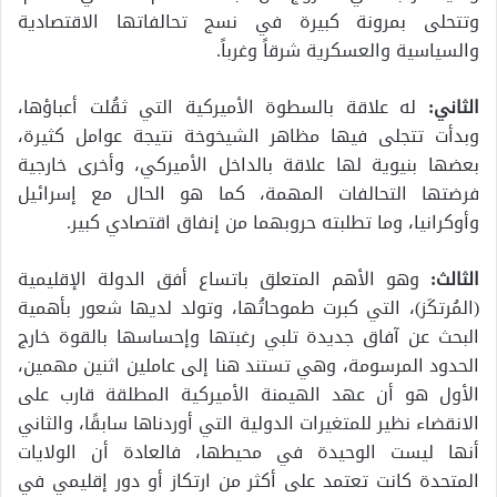
وتتحلى بمرونة كبيرة في نسج تحالفاتها الاقتصادية
والسياسية والعسكرية شرقاً وغرباً.
الثاني
:
له علاقة بالسطوة الأميركية التي ثقُلت أعباؤها،
وبدأت تتجلى فيها مظاهر الشيخوخة نتيجة عوامل كثيرة،
بعضها بنيوية لها علاقة بالداخل الأميركي، وأخرى خارجية
فرضتها التحالفات المهمة، كما هو الحال مع إسرائيل
وأوكرانيا، وما تطلبته حروبهما من إنفاق اقتصادي كبير.
الثالث:
وهو الأهم المتعلق باتساع أفق الدولة الإقليمية
(المُرتكَز)، التي كبرت طموحاتُها، وتولد لديها شعور بأهمية
البحث عن آفاق جديدة تلبي رغبتها وإحساسها بالقوة خارج
الحدود المرسومة، وهي تستند هنا إلى عاملين اثنين مهمين،
الأول هو أن عهد الهيمنة الأميركية المطلقة قارب على
الانقضاء نظير للمتغيرات الدولية التي أوردناها سابقًا، والثاني
أنها ليست الوحيدة في محيطها، فالعادة أن الولايات
المتحدة كانت تعتمد على أكثر من ارتكاز أو دور إقليمي في