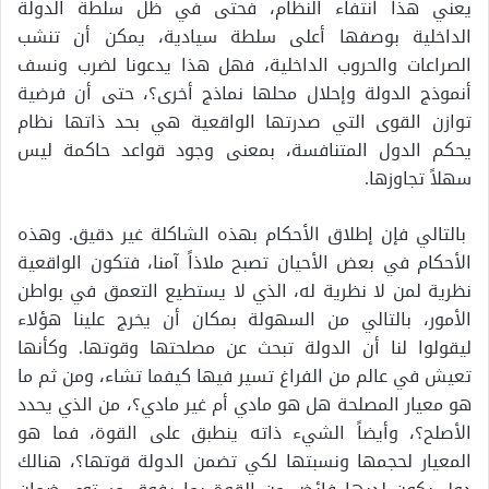
يعني هذا انتفاء النظام، فحتى في ظل سلطة الدولة
الداخلية بوصفها أعلى سلطة سيادية، يمكن أن تنشب
الصراعات والحروب الداخلية، فهل هذا يدعونا لضرب ونسف
أنموذج الدولة وإحلال محلها نماذج أخرى؟، حتى أن فرضية
توازن القوى التي صدرتها الواقعية هي بحد ذاتها نظام
يحكم الدول المتنافسة، بمعنى وجود قواعد حاكمة ليس
سهلاً تجاوزها.
بالتالي فإن إطلاق الأحكام بهذه الشاكلة غير دقيق. وهذه
الأحكام في بعض الأحيان تصبح ملاذاً آمنا، فتكون الواقعية
نظرية لمن لا نظرية له، الذي لا يستطيع التعمق في بواطن
الأمور، بالتالي من السهولة بمكان أن يخرج علينا هؤلاء
ليقولوا لنا أن الدولة تبحث عن مصلحتها وقوتها. وكأنها
تعيش في عالم من الفراغ تسير فيها كيفما تشاء، ومن ثم ما
هو معيار المصلحة هل هو مادي أم غير مادي؟، من الذي يحدد
الأصلح؟، وأيضاً الشيء ذاته ينطبق على القوة، فما هو
المعيار لحجمها ونسبتها لكي تضمن الدولة قوتها؟، هنالك