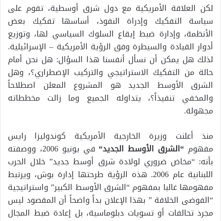
لكن العلاقة الأمريكية مع دول شرق أوسطية، تقوم على
سياسة التفكيك وإدراة النفوذ، أساسها تفكيك بعض
الأنظمة، وإدارة ضبط إيقاع السلوك السياسي لها، وتوزيع
أدوار القيادة والسيطرة وفق الرؤية الأمريكية – الإسرائيلية.
لذلك هل يمكن أن نسأل أنفسنا هذا السؤال: هل نحن أمام
حالة من التفكيك الاستراتيجي والتركيب الإضطراري؟، وهل
الشرق الأوسط الجديد هو المشروع المعلن اصطلاحاً
والمخفي تنفيذاً؟، يتداوله الجميع وما زالت مخططاته
مجهولة.
منذ أعلنت وزيرة الخارجية الأمريكية كوندوليزا رايس
مفهوم
“الشرق الأوسط الجديد
“
في يونيو 2006، ووصفته
بأنه: “مخاض ضروري لولادة شرق أوسط جديد” خلال الحرب
اللبنانية عام 2006. هذه الرؤية طرحتها إدارة بوش، ويرتبط
مفهومها غالبا بمفهوم “الشرق الأوسط الكبير” واستراتيجية
“الفوضى الخلاقة ” بهذا الإعلان بداً واضحاً أن المقصود ليس
مجرد تحالفات أو تسويات دبلوماسية، بل إعادة ضبط المجال