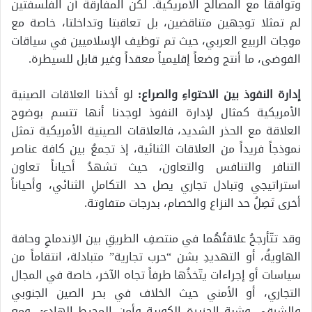
وتوافقاً مع المصالح الأمريكية. لكن المفارقة أن الفلسفتين
لم تمثلا توجهين متناقضين، بل تعاقبتا وتداخلتا، خاصة مع
موجات الربيع العربي، حيث تم توظيف الإسلاميين في سياقات
الفوضى، ما أنتج وضعاً إقليمياً معقداً وغير قابل للسيطرة.
إدارة النفوذ بين الاحتواءِ والصراع:
لو أخذنا العلاقات الصينية
الأمريكية كمثال لإدارة النفوذ لوجدنا أنها تتسم بوضوح
العلاقة مع الحذر الشديد، فالعلاقات الصينية الأمريكية تمثل
نموذجاً فريداً من العلاقات الثنائية، إذ تجمعُ بين كافة عناصر
التنافر والتنافس والتعاون، حيث تشهدُ أحياناً تعاون
استراتيجي وتبادل تجاري يصل حد التكاملِ الثنائي، وأحياناً
أخرى تَصِلُ حد النزاع والخصام، بدرجات متفاوتة.
وقد تتّأرجحُ علاقتُهُما في منتصفِ الطريقِ بين الاِندماجِ وحافة
الهاويةُ، أو التهديدِ بشن “حرب تجارية” متبادلة، انتقاماً من
سياسات أو إجراءات يتّخذُها طرفاً تجاه الآخر، خاصة في المجال
التجاري، أو الأمني حيث الخلاف في بحر الصين الجنوبي
والشرقي وشبة الجزيرة الكورية وأمن المحيط الهادئ. ومع