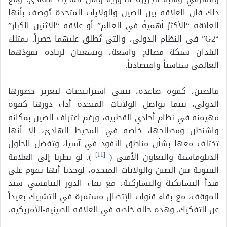
ذلك فان العلاقة بين الصين والولايات المتحدة تُوصف بأنها
العلاقة “الأكثرُ أهميةً في العالم” أو علاقة “الإثنين الكبار”
“G2” في النظام الدولي، والتي تُطلق عليهما حصراً. يمتلك
البلدان شبكة مصالح واسعة، ويسعيان لزيادة نفوذهما
العالمي سياسياً واقتصادياً.
فالصين، كقوة صاعدة، تتبنى استراتيجيات لتعزيز حضورها
الدولي، بينما تواصل الولايات المتحدة أداء دورها كقوة
مهيمنة في نظام أحادي القطبية، ورغم اعتراف الصين بمكانة
واشنطن ومصالحها، خاصة في المحيط الهادئ، إلا أنها
تختلف معها بشأن مناطق النفوذ في آسيا، وتفضل الحلول
الدبلوماسية والتعاون الأمني (
[11]
). لو نظرنا إلى العلاقة
البنيوية بين الصين والولايات المتحدة، لوجدنا أنها تقوم على
مبدأ التشابكية والتشاركية، مع بقاء الدور التنافسي سيد
الموقف، مع بقاء قنوات الإتصال مستمرة في التشبيك بعيداً
عن التفكيك. وهذه حالة خاصة في العلاقة الصينية-الأمريكية.