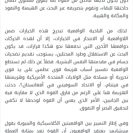
دول يكون لديها فائض من القوة بما يفوق مستوى ضمان
حاجتها للبقاء، وتقوم بتصريفه عبر البحث عن الهيمنة والنفوذ
والمكانة والهيبة.
لذلك من الناحية الواقعية تندرج هذه الخيارات ضمن
اللاواقعية أو الانتحار في الخيارات، إلا أن لهذه الحركات
دوافعها الأخرى التي تدفعها نحو هكذا قرارات، قد يكون
البحث عن الاستقلال وطرد المحتلين، يستوجب تقديم تضحيات
جسام في مقدمتها النفس البشرية. فضلاً عن ذلك لم تستطع
الواقعية تفسير أسباب هزيمة قوى عظمى على يد قوى
تحررية أو مسلحة مثل الولايات المتحدة الأمريكية وهزيمتها
في فيتنام، أو الاتحاد السوفيتي في أفغانستان؟، حدثت
الهزيمة هنا على الرغم من فارق القوة الذي لا مقارنة فيه
بين الجانبين، الأمر الذي يعني أن القوة لوحدها لا تكفي
لتحقيق النصر أو التفوق.
وفي إطار التمييز بين الواقعيتين الكلاسيكية والبنيوية يقول
ميرشايمر: يعتقد الواقعيون أن القوة تعد بمثابة العملة