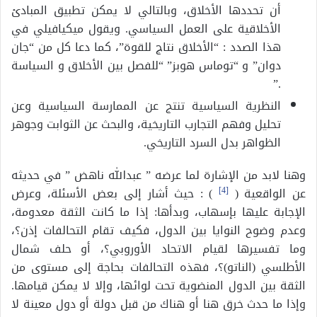
أن تحددها الأخلاق، وبالتالي لا يمكن تطبيق المبادئ
الأخلاقية على العمل السياسي. ويقول ميكيافيلي في
هذا الصدد : “الأخلاق نتاج للقوة”، كما دعا كل من “جان
دوان” و “توماس هوبز” “للفصل بين الأخلاق و السياسة
.”
النظرية السياسية تنتج عن الممارسة السياسية وعن
تحليل وفهم التجارب التاريخية، والبحث عن الثوابت وجوهر
الظواهر بدل السرد التاريخي.
وهنا لابد من الإشارة لما عرضه ” عبدالله ناهض ” في حديثه
عن الواقعية (
[4]
) : حيث أشار إلى بعض الأسئلة، وعرض
الإجابة عليها بإسهاب، وبدأها: إذا ما كانت الثقة معدومة،
وعدم وضوح النوايا بين الدول، فكيف تقام التحالفات إذن؟،
وما تفسيرها لقيام الاتحاد الأوروبي؟، أو حلف شمال
الأطلسي (الناتو)؟، فهذه التحالفات بحاجة إلى مستوى من
الثقة بين الدول المنضوية تحت لوائها، وإلا لا يمكن قيامها.
وإذا ما حدث خرق هنا أو هناك من قبل دولة أو دول معينة لا