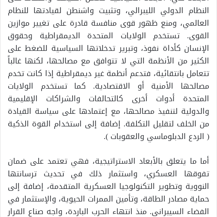
النظام الدولي الليبرالي، وتثبيت واشنطن لقيادتها للنظام
العالمي، ومنع ظهور قوى منافسة قادرة على تغيير موازين
القوى. تستخدم الولايات المتحدة الديمقراطية وحقوق
الإنسان كأداة نفوذ، وتبرير تدخلاتها السياسية للضغط على
الكثير من الأنظمة التي لا تتوافق مع مصالحها، لكنها غالباً
تتعامل بانتقائية، فتدعم أنظمة غير ديمقراطية إذا كانت تخدم
مصالحها الأمنية أو الاقتصادية. كما تستخدم الولايات
المتحدة أدوات أخرى كالتحالفات والشراكات الإقليمية
والدولية لتنفيذ مصالحها، مع إعتمادها على سياسة القيادة
من الخلف لتقليل التكلفة. إضافة إلى استخدام القوة الذكية
( الردع الدبلوماسي والعقوبات ).
أما ما يتعلق بالأبعاد الاستراتيجية، فهي تعتمد على ضمان
تفوقها العسكري، واستثمار ذلك في تحديث ترسانتها
النووية وتطوير التكنولوجيا العسكرية المتقدمة، إضافة إلى
حماية مصادر الطاقة، وتأمين الممرات الحيوية، والإستثمار في
الفضاء السيبراني. منذ انتهاء الحرب الباردة، واجه صناع القرار