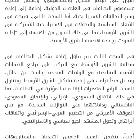
الأول على الإطار النظري والمفاهيمي
،
ويشمل الحديث
عنمفهوم التحالفات في العلاقات الدولية، إضافة إلى إعادة
رسم التحالفات الاستراتيجية. أما المبحث الثاني، فيبحث في
الأبعاد السياسية والتحولات في الاستراتيجية الأميركية في
الشرق الأوسط
،
بما في ذلك التحول من الهيمنة إلى “إدارة
النفوذ”
،
وإعادة هندسة الشرق الأوسط.
في المبحث الثالث يتم تناول إعادة تشكيل التحالفات في
منطقة الشرق الأوسط
،
مع التركيز على تراجع الضمانات
الأمنية التقليدية مع الولايات المتحدة والبحث عن بدائل،
وتحليل مبدأ ترامب في إعادة تشكيل الشرق الأوسط. ويتناول
المبحث الرابع المتغيرات الإقليمية المؤثرة في التحالفات
،
بما
في ذلك الاتفاق السعودي– الإيراني، والإتفاق السعودي-
الباكستاني ودلالاتهما على التوازنات الجديدة، مع بيان
الموقف الأميركي من التطبيع العربي–الإسرائيلي واتفاقات
أبراهام. وتحول المشهد الجيو سياسي والاستراتيجي.
أخيراً، يتضمن المبحث الخامس التحديات والسيناريوهات