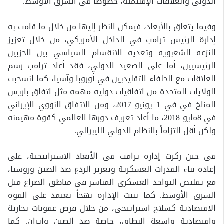
الدولي والعلاقات الإقليمية، خصوصاً في الشرق الأوسط.
وفيما يتعلق بالأبعاد، فيمكن النظر إليها من خلال ما قامت به
إدارة الرئيس ترامب في الداخل الأمريكي، من خلال تعزيز
النزعة الشعبوية وتغذية الانقسام السياسي بين الحزبين
الرئيسيين، أما على الصعيد الدولي، فقد أعاد ترامب رسم
العلاقات مع الحلفاء التقليديين في أوروبا وآسيا، كما انسحبت
الولايات المتحدة من اتفاقيات دولية مهمة مثل اتفاق باريس
للمناخ في في 1 يونيو 2017، ومن الاتفاق النووي الإيراني
في 8مايو 2018، ما أعاد تعريف دورها العالمي كقوة مهيمنة
ولكن أقل التزاماً بالنظام الدولي الليبرالي.
في حين ركزت إدارة ترامب في الأبعاد الاستراتيجية، على
إعادة بناء القدرات العسكرية وتعزيز الردع ضد الصين وروسيا،
مع تقليص التواجد العسكري المباشر في مناطق الصراع مثل
الشرق الأوسط. كما تبنت الإدارة نهجاً يعتمد على القوة
الاقتصادية كسلاح استراتيجي، من خلال فرض عقوبات تجارية
واقتصادية واسعة النطاق، خاصة ضد الصين وإيران. كما