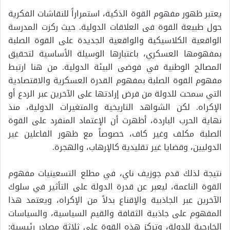
يعتبر ظهور مفهوم القوة الذكية، استمراراً للنقاشات الفكرية
حول طبيعة القوة فى العلاقات الدولية. حيث ركزت المدرسة
الواقعية الكلاسيكية والواقعية الجديدة على القوة الصلبة
بمفهومها العسكري، باعتبارها الوسيلة الأساسية لتحقيق
المصالح الوطنية في فوضى البيئة الدولية. من هنا ارتبط
مفهوم القوة الصلبة بمفهوم القدرة العسكرية والاقتصادية
التي سمحت للدولة من فرض إرادتها على الآخرين عبر الردع أو
الإكراه. لكن الشواهد التاريخية والمتغيرات الدولية، منذ
نهاية الحرب الباردة، أظهرت أن الإعتماد المنفرد على القوة
الصلبة مكلف وغير كاف، خصوصاً مع ظهور الفاعلين غير
الدوليين، وقضايا غير تقليدية كالإرهاب، والهجرة.
نتيجة لذلك قدم جوزيف ناي، في مطلع التسعينيات مفهوم
القوة الناعمة، ليعبر عن قدرة الدولة على التأثير في سلوك
الآخرين عبر الجاذبية والإقناع بدلاً من الإكراه، ويعتمد هذا
المفهوم على جاذبية الثقافة والقيم السياسية، والسياسات
الخارجية للدولة، وتركز هذه القوة على ثلاثة مصادر رئيسية: