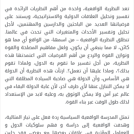
تعد النظرية الواقعية، واحدة من أهم النظريات الرائدة في
تفسير وتحليل العلاقات الدولية والاستراتيجية، ويستند على
فرضياتها العديد من الباحثين والدارسين والمهتمين، لأجل
تحليل وتفسير الأحداث والمتغيرات التي تحدث في عالمنا.
تنطلق النظرية الواقعية – من اسمها- من الواقع أي مما هو
كائن، لا مما ينبغي أن يكون، ولعل مفاهيم المصلحة والقوة
وتوازن القوة والردع من أهم الفرضيات التي اعتمدتها هذه
النظرية، من أجل تفسير ما تقوم به الدول، ولماذا تقوم
بذلك؟، وماذا عليها أن تعمل؟. ارتأت هذه النظرية أن الدولة
هي الأساس، وأن الدولة هي صاحبة السيادة المطلقة التي
لا يمكن التنازل عنها لأي طرف آخر، لأن غاية الدولة البقاء في
عالم غير آمن ولا يمكن الوثوق به، وعليه لابد من الإستعداد
لذلك طول الوقت عبر بناء القوة.
تمثل المدرسة الواقعية السياسية ردة فعل على تيار المثالية،
وهدفت الواقعية إلى دراسة و فهم سلوكيات الدول و
العوامل المؤثرة في علاقات بعضها مع بعض، فقد جاءت