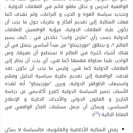
الواقعية لتدرس و تحلل ماهو قائم في العلاقات الدولية .
وتحديد سياسة القوة و الحرب و النزاعات، ولم تهدف كما
فعلت المثالية إلى تقديم أفكار و نظريات حول ما يجب أن
تكون عليه العلاقات الدولية، فرؤية الواقعيين للعلاقات
الدولية حسب رأي “مارتن وايت” تتلخص في : كيف يسير
العالم ؟، و ينطلق “مورجينتاو” من مبدأ أساسي يتمثل في أن
هناك أشياء كثيرة في العالم لا نستطيع أن نغيرها، ومن
الواجب علينا محاولة فهمها كما هي، أي يجب أن ينظر إلى
العلاقات الدولية كما هي، وليس ما يجب أن تكون .لقد
هدفت الواقعية إلى تقديم نظرية سياسية لتحليل وفهم
واستيعاب الظواهر الدولية، ويرى “مورجينتاو” أنه لهذه
الأسباب تتميز السياسة الدولية كفرع أكاديمي عن دراسة
التاريخ و القانون الدولي والأحداث الجارية و الإصلاح
السياسي، ويمكن أن نجمل مسلمات الفكر الواقعي في
النقاط التالية (
[3]
):
رفض المثالية الأخلاقية والقانونية، فالسياسة لا يمكن