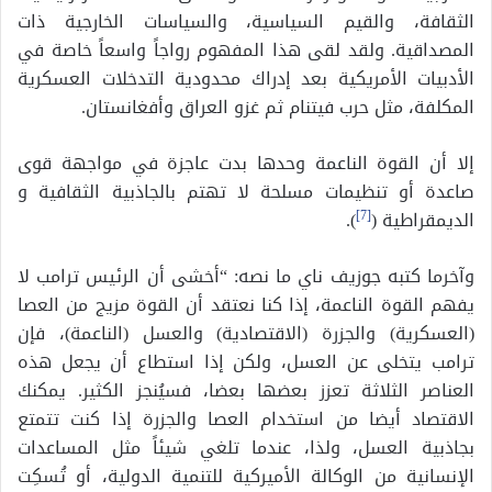
الثقافة، والقيم السياسية، والسياسات الخارجية ذات
المصداقية. ولقد لقى هذا المفهوم رواجاً واسعاً خاصة في
الأدبيات الأمريكية بعد إدراك محدودية التدخلات العسكرية
المكلفة، مثل حرب فيتنام ثم غزو العراق وأفغانستان.
إلا أن القوة الناعمة وحدها بدت عاجزة في مواجهة قوى
صاعدة أو تنظيمات مسلحة لا تهتم بالجاذبية الثقافية و
الديمقراطية (
[7]
).
وآخرما كتبه جوزيف ناي ما نصه: “أخشى أن الرئيس ترامب لا
يفهم القوة الناعمة، إذا كنا نعتقد أن القوة مزيج من العصا
(العسكرية) والجزرة (الاقتصادية) والعسل (الناعمة)، فإن
ترامب يتخلى عن العسل، ولكن إذا استطاع أن يجعل هذه
العناصر الثلاثة تعزز بعضها بعضا، فسيُنجز الكثير. يمكنك
الاقتصاد أيضا من استخدام العصا والجزرة إذا كنت تتمتع
بجاذبية العسل، ولذا، عندما تلغي شيئاً مثل المساعدات
الإنسانية من الوكالة الأميركية للتنمية الدولية، أو تُسكِت