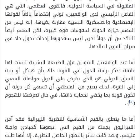
المقبولة في السياسة الدولية، فالقوى العظمى، التي هي
الفاعل الرئيسي لدى الواقعيين، تولي إهتماماً بالغاً لقوتها
الإقتصادية والعسكرية النسبية مقارنة بغيرها، إنه ليس من
المهم حيازة الدولة لمقومات قوة كبيرة، لكن المهم أيضاً
التأكد من أن دولاً أخرى ليس بمقدورها إحداث تحول حاد في
ميزان القوى لصالحها.
أما عند الواقعيين البنيويين فإن الطبيعة البشرية ليست لها
علاقة تذكر برغبة الدول في القوة. ذلك بأن هيكل أو بنية
النسق الدولي هو الذي يفرض على الدول مواصلة السعي
إلى القوة، لذلك يصبح من المنطقي أن تسعى كل دولة أن
تكون قوية بما يكفي لحماية ذاتها، في حال تعرضها للهجوم
) .
[5]
(
أما ما يتعلق بالقيم الأساسية للنظرية الليبرالية فقد آمن
الليبراليون بجملة من القيم التي اتبعوها كمبادئ واجبة
عليهم، ولقد كانت تتأثر بالتطور الحاصل للنظرية، إلا أنها ظلت