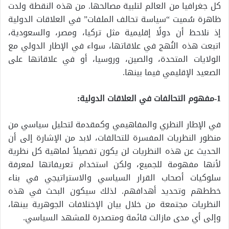
كل جغرافيا من العالم لتلبية مصالحها. من هذه النقطة ولدت
ظاهرة سُميت “سياسة تحالف الملفات” في العلاقات الدولية
إذ نلاحظ أن دولًا إقليمية مثل تركيا، ومصر، والسعودية،
اتبعت هذه النُهج في علاقاتها، سواء في الإطار الدولي مع
الولايات المتحدة، والصين، وروسيا، أو في علاقاتها على
الصعيد الإقليمي فيما بينها.
1-مفهوم التحالفات في العلاقات الدولية:
في الإطار النظري والمفاهيمي وكمقدمة لتحليل سياسي من
منظور النظريات المفسرة للتحالفات، لابد من الإشارة إلى أن
الحديث عن هذه النظريات لن يكون تفصيلاً لماهية كل نظرية
لأنها مفهومة للجميع، ولكن استخدام تعريفاتها لمعرفة
سلوكيات أصحاب القرار السياسي والاستراتيجي في بناء
خططهم وتحديد أهدافهم. لذلك سيكون البحث في هذه
النظريات مجتمعة من خلال بيان الإختلافات الجوهرية بينها،
وإلى أي مدى مازالت قائمة ومتصدرة للمشهد السياسي.