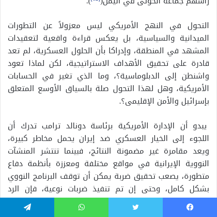
رأسهم جماعة الحوثى في اليمن(
).
التحول في النهج الأمريكي ليس معزولاً عن التطورات
الميدانية والسياسية، بل يعكس قراءة واقعية لتعقيدات
المشهد في المنطقة، وإدراكا بأن الحلول العسكرية، لم تعد
قادرة على تحقيق الأهداف الاستراتيجية، لكن لماذا تعود
واشنطن إلى الدبلوماسية؟، وما الذي تغير في الحسابات
الأمريكية، وهل لهذا التحول صلة بالسياق الأوسع المتعلق
بإسرائيل والأمن الإقليمى؟.
يبدو أن الإدارة الأمريكية برئاسة دونالد ترامب تدرك أن
اللجوء إلى الخيار العسكري ضد إيران يحمل مخاطر كبيرة،
ويعد مقامرة غير مضمونة النتائج، فبينما تنتشر المنشآت
النووية الإيرانية في مواقع مختلفة ومعززة بأنظمة دفاع
متطورة، يصعب تحقيق ضربة يمكن أن توقف البرنامج النووي
بشكل كامل، وحتى إن تم تنفيذ ضربات نوعية، فإن الرد
الإيرانى المحتمل سيكون على مصالح الولايات المتحدة
وحلفائها في الخليج، كما أن أي مغامرة عسكرية أمريكية
يسبوك
تويتر
واتساب
تيلقرام