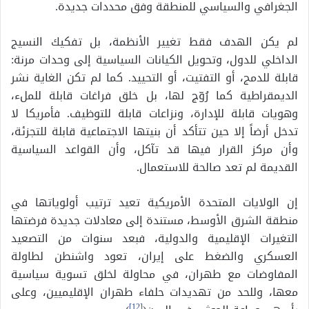
الجغرافي والسياسي للمنطقة وفق محددات جديدة.
لم يكن الهدف فقط تغيير الأنظمة، بل تفكيك النسيج
الداخلي للدول، وتحويل الكيانات السياسية إلى وحدات مرنة:
قابلة للدمج، أو التفتيت، أو التحييد. كما لم تكن الغاية نشر
الديمقراطية كما رُوّج لها، بل خلق فراغات قابلة للملء،
وهويات قابلة للإدارة، ونزاعات قابلة للتوظيف. فأمريكا لا
تدخل أرضاً إلا حين تتأكد أن بنيتها الاجتماعية قابلة للتجزئة،
وأن مركز القرار فيها قد تآكل، وأن القواعد السياسية
القديمة لم تعد صالحة للاستعمال.
إن الولايات المتحدة الأمريكية تعيد ترتيب أولوياتها في
منطقة الشرق الأوسط، مستندة إلى معادلات جديدة فرضتها
التغيرات الإقليمية والدولية، فبعد سنوات من التصعيد
العسكري والضغط على إيران، تعود واشنطن لطاولة
المفاوضات مع طهران، في محاولة لخلق تسوية سياسية
معها، وللحد من تهديدات حلفاء طهران الإقليميين، وعلى
[12]