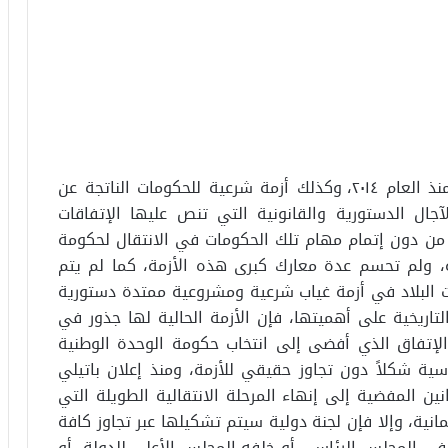
تعيش ليبيا أزمة تعدد وتنازع شرعيات ممتدة منذ العام ٢٠١٤، وكذلك أزمة شرعية للحكومات الناتجة عن
آجال الدستورية والقانونية التي تنص عليها الإتفاقات
 من دون إتمام مهام تلك الحكومات في الانتقال لحكومة
، ولم تحسم عدة معارك كبرى هذه الأزمة، كما لم يتم
 البلاد في أزمة غياب شرعية ومشروعية ممتدة دستورية
اريخية على أهميتها، فإن الأزمة الحالية لها جذور في
الإتفاق الذي أفضى إلى انتخاب حكومة الوحدة الوطنية
ة شكلاً دون تجاوز حقيقي للأزمة، ومنذ إعلان باتيلي
نين المفضية إلى إنهاء المرحلة الانتقالية الطويلة التي
لمانية، وإلا فإن لجنة دولية سيتم تشكيلها عبر تجاوز كافة
ء في المجلس الرئاسي أو خلفه المجلس الأعلى للدولة أو