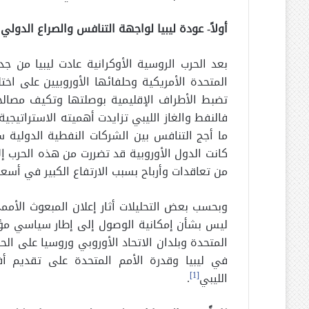
أولاً- عودة ليبيا لواجهة التنافس والصراع الدولي:
بعد الحرب الروسية الأوكرانية عادت ليبيا من ج
المتحدة الأمريكية وحلفائها الأوروبيين على 
تضبط الأطراف الإقليمية بوصلتها وتكيف مصالحه
فالنفط والغاز الليبي تزايدت أهميته الاستراتيج
ما أجج التنافس بين الشركات النفطية الدولية س
كانت الدول الأوروبية قد تضررت من هذه الحرب إل
من تعاقدات وأرباح بسبب الارتفاع الكبير في أسعا
وبحسب بعض التحليلات أثار إعلان المبعوث الأممي
ليس بشأن إمكانية الوصول إلى إطار سياسي مؤقّت 
المتحدة وبلدان الاتحاد الأوروبي وروسيا على ا
في ليبيا وقدرة الأمم المتحدة على تقديم أفكا
الليبي
[1]
.