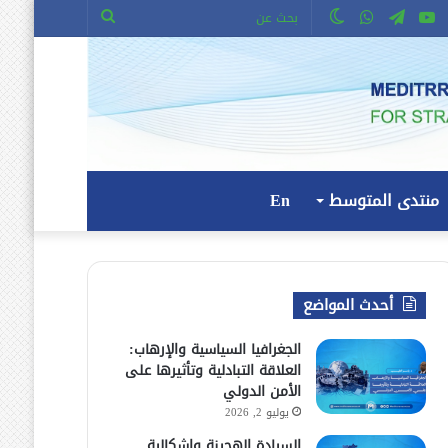
وك
ويتر
يوتيوب
تيلقرام
واتساب
الوضع
بحث
المظلم
عن
منتدى المتوسط
En
أحدث المواضع
الجغرافيا السياسية والإرهاب:
العلاقة التبادلية وتأثيرها على
الأمن الدولي
يوليو 2, 2026
السيادة الهجينة وإشكالية