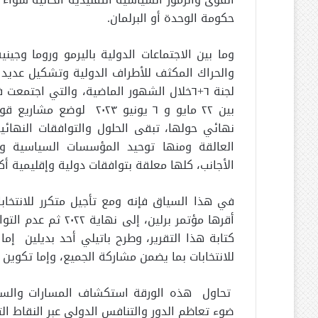
حكومة الوحدة أو البرلمان.
وما بين الاجتماعات الدولية باليرمو وروما وجين
والحراك المكثف للأطراف الدولية وتشكيل عديد ا
لجنة ٦+٦خلال الشهور الماضية، والتي اجتم
بين ٢٢ مايو و ٦ يونيو ٠٢٣
نهائي حولها، تبقى الحلول والتوافقات النهائي
العالقة ومنها توحيد المؤسسات السياسية وال
الأجانب، كلها معلقة بتوافقات دولية وإقليمية أكث
أقرها مؤتمر برلين، 
كتابة هذا التقرير، وطرح باتيلي أحد بديلين إم
للانتخابات بما يضمن مشاركة الجميع، وإما تكوين إ
تحاول هذه الورقة استكشاف المسارات والسين
ضوء تعاظم الدور والتنافس الدولي عبر النقاط التا