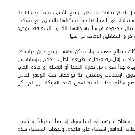
جراء الإنتخابات في ظل الوضع الأمني، بينما تبدو اللجنة
لأنشط والأكثر استدامة في انعقادها منذ تشكيلها بالتوازي مع تشكيل
تزال محدودة قياساً بأهدافها الكبرى المتعلقة بتوحيد
ج المقاتلين الأجانب من ليبيا.
كات مصالح معقدة ولا يمكن فهم الوضع دون دراستها
دات إقليمية ودولية بطبيعة الحال، تتحكم بترسانة من
رة جداً سواء من تجارة النفط أو العملة أو خردة الحرب
ق الإنتخابات وتعطيل أية توافقات حيث الوضع الحالي
ع ملائم جدا بالنسبة لعمل هذه الشبكات إن لم يكن
جهات نظرهم في ليبيا سواء إقليمياً أو دولياً وتتناقض
ظات التوافق استثناء على قاعدة، ولحظات الإستثناء هذه