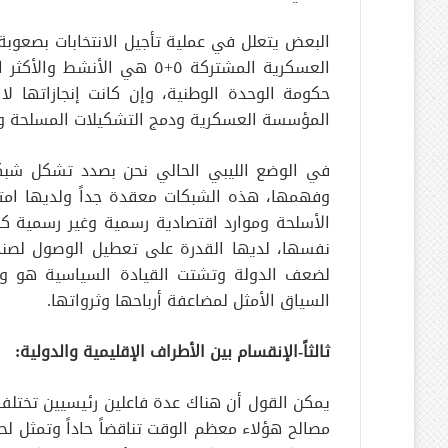
البعض يتعلل في عملية تأجيل الانتخابات بصعوبة إ
العسكرية المشتركة ٥+٥ هي ا
حكومة الوحدة الوطنية، وإن كانت إنجازاتها لا 
المؤسسة العسكرية ودمج التشكيلات المسلحة وإخرا
في الوضع الليبي الحالي نحن بصدد تشكل شب
وفهمها، هذه الشبكات معقدة جداً ولديها امتدا
الأسلحة وموارد اقتصادية رسمية وغير رسمية كبي
نفسها، لديها القدرة على تعطيل الوصول لصندو
لضعف الدولة وتشتت القيادة السياسية هو وض
السياق الأمثل لمضاعفة أرباحها وثرواتها.
ثالثاً-الإنقسام بين الأطراف الإقليمية والدولية:
يمكن القول أن هناك عدة فاعلين رئيسيين تختلف و
مصالح هؤلاء معظم الوقت تناقضاً حاداً وتمثل لح