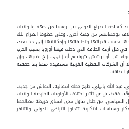
ديد كساحة للصراع الدولي بين روسيا من جهة والولايات
اختلاف توجهاتهم من جهة أخرى، وعلى خطوط الصراع تلك
ا بحسب قدراتها وتحالفاتها وإمكاناتها إلى حد بعيد،
ية في ظل أزمة الطاقة التي دخلت فيها أوروبا بسبب الحرب
واء شل أو بريتيش بتروليوم أو إيني،…إلخ وغيرها، وإن
ا أن الشركات النفطية الغربية مستفيدة منها بما حققته
ر الطاقة.
، عبد الله باتيلي، طرح خطة انتقالية، النقاش من جديد،
فقط، بل عن تأثير اختلاف الأولويات الخارجية للولايات
لحل السياسي، من خلال تناول مدى اتساق خريطة مصالحها
ر وسياسات ابتكارية تتجاوز التراخي الدولي والتنافر