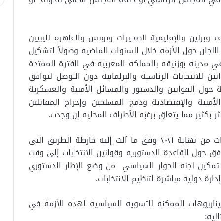
يف وبرلين والإقليمية الصخيرات وتونس والقاهرة لليبيين
للجان حول الأزمة خلال السنوات الماضية وصولاً لتشكيل
عت في مدينة بوزنيقة بالمملكة المغربية في الفترة الممتدة
٢ لوضع مشاريع قوانين للانتخابات الرئاسية والبرلمانية دون التوصل لتوافق
ة حول القوانين والدستور والمسائل الأمنية والعسكرية
أمنية والإقتصادية ودمج المسلحين وإخراج المقاتلين
ر بكثير مما يتعلق برغبة الأطراف المحلية إن وجدت.
في هذا السياق فإنه ومع تأجيل متكرر للانتخابات من نهاية ٢٠٢١ وفق ما آلت إليه خارطة الطريق التي
إلى نهاية ٢٠٢٢ ثم عدم التوافق حول القاعدة الدستورية وقوانين الانتخابات إلى وقت
ا تمكين لجنة الحوار السياسي من وضع الإطار الدستوري
دارة دولية مباشرة لتنظيم الانتخابات.
اريوهات الممكنة للتسوية السياسية لهذه الأزمة في
لية: