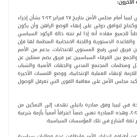
أعقاب إحاطة رئيس بعثة الأمم المتحدة للدعم في ليبيا أمام مجلس الأمن بتاريخ ٢٧ فبراير ٢٠٢٣ بشأن إجراء
 وكنتاج لتوافق دولي على إنهاء الوضع الراهن وأن يكون
ً مبطناً للجميع مفاده أنه إذا لم تنته حالة الركود السياسي
 والقاعدة الدستورية واللجنة الانتخابية المنظمة لها فإن
 فريق ليبي رفيع المستوى للانتخابات، بدعم من الأمم
الجمع بين الفرقاء السياسيين عبر فريق يضم ممثلين عن
ل ومنظمات المجتمع المدني والجهات الأمنية والشباب
زمة لإنهاء العملية الإنتخابية، ووضع اللمسات الأخيرة
أكيد مجلس الأمن على معاقبة القوى التي تعرقل الوصول
حة في ليبيا وفق مبادرة باتيلي تهدف إلى التمكين من
إجراء الانتخابات الرئاسية والتشريعية خلال عام ٢٠٢٣، وهذه المبادرة تعني ضمناً اعترافاً أممياً بأزمة شرعية
ثقة الشارع في تلك المؤسسات السياسية.
ت أطرافه لتدارك الأمر وانطلقت عدة فعاليات سياسية