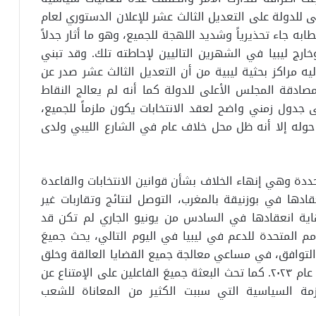
 للدولة على التعديل الثالث عشر للإعلان الدستوري لعام
 بأقل من ٤٨ ساعة إلا أن خطابه جاء تحذيرياً وشديد اللهجة للجميع، وهو ما أثار جدلاً
رج ليبيا في الشهرين التاليين لإحاطته تلك. وقد تبني
ه مراكز بحثية ليبية من أن التعديل الثالث عشر صدر عن
ادقة المجلس الأعلى للدولة كما أنه لم يعالج النقاط
 جدول زمني واضح لعقد الانتخابات يكون ملزماً للجميع،
وله إلا أنه ظل محل خلاف عام في الشارع الليبي ولدى
لى تشكيل لجنة ٦+٦ بمهمة محددة وهي إنهاء الخلاف بشأن قوانين الانتخابات والقاعدة
عقادها في بوزنيقة بالمغرب، التوصل لنتائج وتقاربات غير
اية انعقادها في السادس من يونيو الجاري لم تكن قد
م المتحدة للدعم في ليبيا في اليوم التالي، يحث جميعَ
ن التوافق، في مساعي معالجة جميع القضايا العالقة وخلق
بيئة أوفرَ أمانًا وأكثر ملاءمة لإجراء الانتخابات في عام ٢٠٢٣. كما تحث البعثة جميعَ الفاعلين على الإمتناع عن
زمة السياسية التي سببت الكثير من المعاناة للشعب