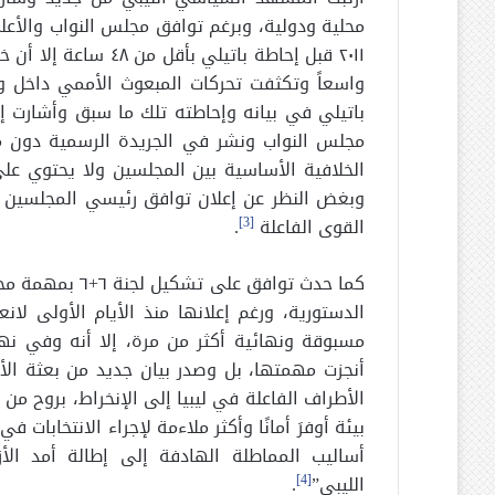
محلية ودولية، وبرغم توافق مجلس النواب والأعلى
٢٠١١ قبل إحاطة باتيلي
واسعاً وتكثفت تحركات المبعوث الأممي داخل وخا
باتيلي في بيانه وإحاطته تلك ما سبق وأشارت إلي
مجلس النواب ونشر في الجريدة الرسمية دون مص
الخلافية الأساسية بين المجلسين ولا يحتوي على
وبغض النظر عن إعلان توافق رئيسي المجلسين ح
القوى الفاعلة
[3]
.
كما حدث توافق ع
الدستورية، ورغم إعلانها منذ الأيام الأولى لان
مسبوقة ونهائية أكثر من مرة، إلا أنه وفي نه
أنجزت مهمتها، بل وصدر بيان جديد من بعثة الأم
الأطراف الفاعلة في ليبيا إلى الإنخراط، بروح م
أساليب المماطلة الهادفة إلى إطالة أمد الأ
الليبي”
[4]
.