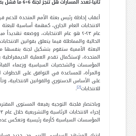
ثانياً-تعدد
المسارات هل تنجز لجنة 6+6 ما فشل به الآخرون:
الانتخابات العام الجاري، كمهمة أساسية للبعثة
عام ٢٠٢٣ هو عام الانتخابات، ووضعه تهديدا
الحالية والمماطلة فيما يتعلق بقوانين الانتخابات
البعثة الأممية ستقوم بتشكيل لجنة بنفسها من
المتحدة، لإستكمال تقدم العملية الديمقراطية و
المؤسسات والشخصيات السياسية وزعماء القبائ
والمرأة، للمساعدة في التوافق على الخطوات اللا
على الأساس الدستوري والقوانين الانتخابية، وت
للانتخابات
[2]
.
وباختصار فلجنة التوجيه رفيعة المستوى المقتر
المؤسسات السياسية كأزمة رئيسية وتعكس عدم 
ارتبك المشهد السياسي الليبي من جديد وسارع