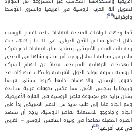
أفريقيا واستخدامها المكاسب غير المشروعة من الموارد
لتمويل آلة الحرب الروسية في أفريقيا والشرق الأوسط
[24]
وأوكرانيا
(
)
.
كما وجهت الولايات المتحدة انتقادات حادة لفاجنر الروسية
خلال اجتماع مجلس الأمن الدولي، في 11 يناير 2023، حيث
وجه نائب السفير الأمريكي، ريتشارد ميلز، انتقادات لدور شركة
فاجنر في منطقة الساحل وغرب أفريقيا، وفشلها في التصدي
للتهديدات الارهابية المتزايدة، فضلاً عن اتهام الشركة
الروسية بسرقة موارد الدول الأفريقية وارتكاب انتهاكات ضد
حقوق الإنسان، والاتهامات ذاتها كررها ممثلي فرنسا
وبريطانيا بمجلس الأمن، مما عكس تخوفات غربية متزايدة
بشأن تزايد دور مجموعة فاجنر الروسية في القارة الأفريقية.
ومع اتجاه غانا إلى طلب مزيد من الدعم الامريكي رداً على
اتجاه واجادوجو للاستعانة بفاجنر الروسية، يرجح أن تشهد
الفترة المقبلة تصاعداً في وتيرة التنافس الروسي – الغربي
[25]
في غرب أفريقيا
(
)
.