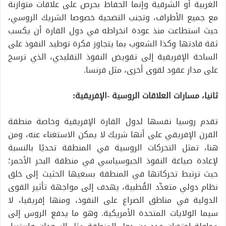
الغربية أو الشرقية وإنما الحفاظ بحرص على علاقات متوازنة
مع جميع الأطراف، وتجنب التضحية خصوصا الشريك الروسي،
حيث استطاعت منذ عودة انخراطه في دول القارة أن يكسب
ثقة قادتها وكذا الشعوب بما يتجاوز فكرة توطيد النفوذ على
الساحة الإفريقية إلى تقويض النفوذ التقليدي، الذي ترسخ
على مدار عقود لقوى أخرى، مثل فرنسا.
ثانيا، مسارات العلاقات الروسية -الإفريقية:
تقدم روسيا نفسها لدول القارة الإفريقية وخاصة منطقة
القرن الإفريقي على أنها شريك لا يمكن الاستغناء عنه، ومن
هنا، تمثل التحركات الروسية في المنطقة تحديًا بالنسبة
لإعادة صياغة النفوذ الجيوسياسي في منطقة البحر الأحمر؛
حيث ترتبط تحركاتها في المنطقة بسعيها الحثيث إلى خلق
نظام دولي متعدِّد القُطبية، يهدف إلى مواجهة تأثير القوى
الدولية في مناطق الصراع على النفوذ، ومنها إفريقيا، لا
سيما الولايات المتحدة الأمريكية. وهو ما يدفع الروس إلى