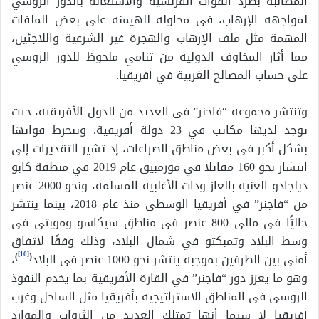
المطالبة بطرد القوات الفرنسية والاستعانة بالدور الروسي
لمواجهة الإرهاب، في محاولة للهيمنة على بعض الملفات
المهمة مثل ملف الإرهاب والهجرة غير الشرعية واللاجئين،
مما أثار المخاوف الدولية من تنامي ملحوظ للدور الروسي
على حساب المصالح الغربية في أفريقيا.
وتنتشر مجموعة “فاجنر” في العديد من الدول الأفريقية، حيث
توجد لديها مكاتب في 23 دولة أفريقية. وتنخرط قواتها
بشكل أكبر في بعض مناطق الصراعات، إذ تشير التقديرات إلى
انتشار نحو 160 مقاتلا في موزمبيق عام 2019 في منطقة كابو
ديلجادو الغنية بالغاز وذات الأغلبية المسلمة، ونحو 2000 عنصر
من “فاجنر” في أفريقيا الوسطى منذ عام 2018، بينما ينتشر
حاليًّا في مالي 800 عنصر في مناطق سيكاسو وموبتي في
وسط البلاد وتمبكتو في شمال البلاد، وذلك وفقًا لاتفاق
[10]
أمني بين الطرفين بموجبه ينتشر نحو 1000 عنصر في البلاد
(
)
،
وهو ما يعزز دور “فاجنر” في القارة الأفريقية بما يخدم النفوذ
الروسي في المناطق الاستراتيجية بأفريقيا مثل الساحل وغرب
أفريقيا لا سيما أنها تمتلك العديد من الثروات والموارد