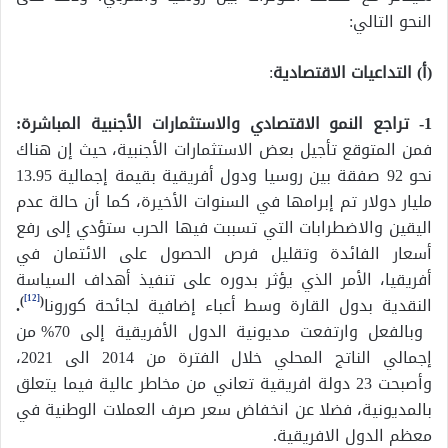
النحو التالي:
(أ) التداعيات الاقتصادية
:
1- تراجع النمو الاقتصادي والاستثمارات الأجنبية المباشرة:
فمن المتوقع تأجيل بعض الاستثمارات الأجنبية، حيث إن هناك
نحو 92 صفقة بين روسيا ودول أفريقية بقيمة إجمالية 13.95
مليار دولار تم إبرامها في السنوات الأخيرة، كما أن حالة عدم
اليقين والاضطرابات التي تسببت فيها الحرب ستؤدي إلى رفع
أسعار الفائدة وتقليل فرص الحصول على الائتمان في
أفريقيا، الأمر الذي يؤثر بدوره على تنفيذ أهداف السياسة
[12]
النقدية بدول القارة وسط أعباء إضافية لجائحة كورونا
(
)
.
وبالفعل وارتفعت مديونية الدول الأفريقية إلى 70% من
إجمالي الناتج المحلي خلال الفترة من 2014 الى 2021،
وأصبحت 23 دولة افريقية تعاني من مخاطر عالية فيما يتعلق
بالمديونية، فضلا عن انخفاض سعر صرف العملات الوطنية في
معظم الدول الافريقية.