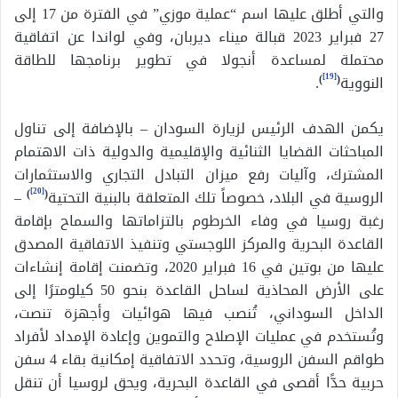
والتي أطلق عليها اسم “عملية موزي” في الفترة من 17 إلى
27 فبراير 2023 قبالة ميناء ديربان، وفي لواندا عن اتفاقية
محتملة لمساعدة أنجولا في تطوير برنامجها للطاقة
[19]
النووية
(
)
.
يكمن الهدف الرئيس لزيارة السودان – بالإضافة إلى تناول
المباحثات القضايا الثنائية والإقليمية والدولية ذات الاهتمام
المشترك، وآليات رفع ميزان التبادل التجاري والاستثمارات
[20]
الروسية في البلاد، خصوصاً تلك المتعلقة بالبنية التحتية
(
)
–
رغبة روسيا في وفاء الخرطوم بالتزاماتها والسماح بإقامة
القاعدة البحرية والمركز اللوجستي وتنفيذ الاتفاقية المصدق
عليها من بوتين في 16 فبراير 2020، وتضمنت إقامة إنشاءات
على الأرض المحاذية لساحل القاعدة بنحو 50 كيلومترًا إلى
الداخل السوداني، تُنصب فيها هوائيات وأجهزة تنصت،
وتُستخدم في عمليات الإصلاح والتموين وإعادة الإمداد لأفراد
طواقم السفن الروسية، وتحدد الاتفاقية إمكانية بقاء 4 سفن
حربية حدًّا أقصى في القاعدة البحرية، ويحق لروسيا أن تنقل