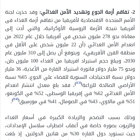
2- تفاقم أزمة الجوع وتهديد الأمن الغذائي
:
وقد حذرت لجنة
الأمم المتحدة الاقتصادية لأفريقيا من تفاقم أزمة الغذاء فى
أفريقيا نتيجة الأزمة الروسية الأوكرانية، والتي أدت إلى
معاناة نحو 278 مليون شخص في أفريقيا خلال عام 2022 من
انعدام الأمن الغذائي (أن 22 مليون شخص على الأقل في
منطقة القرن الأفريقي)، ويتوقع أن يصل إلى 310 مليون عام
2030، ويبلغ حجم استيراد افريقيا من الغذاء 100 مليون طن،
ونحو 75 مليار دولار فاتورة استيراد القارة من الأغذية، 36 مليار
دولار نسبة الاحتياجات السنوية للقضاء علي الجوع، 65% نسبة
[13]
الأراضي الصالحة للزراعة
(
)
، فقد بلغ معدل انتشار انعدام
الأمن الغذائي 62% في إفريقيا الوسطى، 52% في الكونغو،
[14]
51% في مالاوي، 43% في الصومال، 41% في موزمبيق
(
)
.
وذلك بسبب التضخم والزيادة الكبيرة في أسعار الغذاء
والزيوت بصورة خاصة في أعقاب اضطراب سلاسل الإمدادات،
حيث تستورد دول القارة 30% من هاتين الدولتين. إذ بلغت