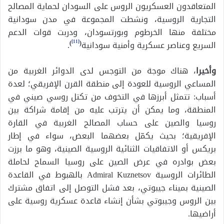
المتعاقدون العسكريون الروس على السودان لحماية المصالح
التجارية الروسية، ونشطت المجموعة في مدن سودانية
مختلفة منها الخرطوم وبورتسودان، ودربت قوات الدعم
[11]
السريع وعناصر عسكرية وأمنية سودانية
(
)
.
وأخيرا
، هناك موجة من التوجس لدى الدوائر الغربية من
المساعي الروسية للعودة إلى منطقة القرن الإفريقي؛ لعدة
أسباب: تتمثل أبرزها في التخوف من تكتل روسي صيني في
المنطقة، وما يمكن أن يترتب عليه من إقامة شراكة بين
روسيا والصين على حساب المصالح الغربية في القارة
الإفريقية؛ بحيث يكمّل بعضهما البعض، سواء في إطار
بريكس أو الاتفاقيات الثنائية الروسية الصينية، وهو ما برزت
بعض بوادره في عرض الصين على روسيا السماح لحاملة
الطائرات الروسية Admiral Kuznetsov بالهبوط في القاعدة
الصينية بميناء جيبوتي، بعد فشل التوصل إلى اتفاق مشترك
بين الروس وجيبوتي بشأن إنشاء قاعدة عسكرية روسية على
أراضيها.