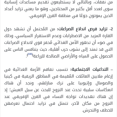
من نفقات، وبالتالي لا يستطيعون تقديم مساعدات إنسانية
سوى لعدد أقل بكثير من المحتاجين، وهو ما يعني تزايد أعداد
الذين يموتون جوعًا في منطقة القرن الإفريقي.
2- تزايد فرص اندلاع الصراعات
:
من المُحتمل أن تشهد دول
القارة المزيد من الاضطرابات وعدم الاستقرار السياسي، وذلك
في ضوء أن تدهور الأمن الغذائي مُحفز قوي لاندلاع الصراعات
التي قد تمتد إلى نشوب حرب أهلية، حيث يتنافس الناس على
[18]
الحصول على المياه والأراضي الصالحة للزراعة
(
)
.
– التداعيات الاجتماعية:
تتسبب تفاقم الأزمة الغذائية في
إرغام ملايين العائلات المُقيمة في المناطق الريفية في كينيا
والصومال وإثيوبيا على ترك منازلهم، ونجد أن هناك
انعكاسات سلبية تحدث عند النزوح للبحث عن سبل العيش؛ إذ
إن هناك تهديدات تواجه النساء في القرن الإفريقي عند
النزوح من مكان لآخر، تتمثل في تزايد احتمال تعرضهن
للخطف والتحرش.