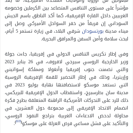
مبعوثين من أوروبا والولايات المتحدة الأميركية، ما يعد
مؤشراً على مستوى التنافس المتصاعد بين الكرملين وخصومه
الغربيين داخل القارة الإفريقية، كما أكد الناطق باسم الجيش
السوداني إن فريقاً من خفر السواحل الأميركي وصل إلى
ميناء مدينة
بورتسودان
شرقي البلاد، في زيارة تستمر 5 أيام،
لبحث سلامة وأمن السفن والمرافق البحرية.
وفي إطار تكريس التنافس الدولي في إفريقيا، جاءت جولة
وزير الخارجية الروسي سيرجي لافروف، في 26 يناير 2023
والتي تضمنت جنوب إفريقيا وأنغولا ومملكة إسواتيني
وإريتريا، وذلك في إطار التحضير للقمة الإفريقية الروسية
التي تستعد موسكو لاستضافتها نهاية يوليو 2023 في
مدينة سان بطرسبرج، واستقطاب الدول الإفريقية للبريكس،
ذلك للرد على التحركات الأمريكية الراهنة المتعلقة بطرح فكرة
انضمام الاتحاد الإفريقي إلى مجموعة دول العشرين، في
محاولة لدحض الادعاءات الغربية بتراجع النفوذ الروسي،
[22]
والتأكيد على فشل مساعي فرض العزلة على موسكو
(
)
.