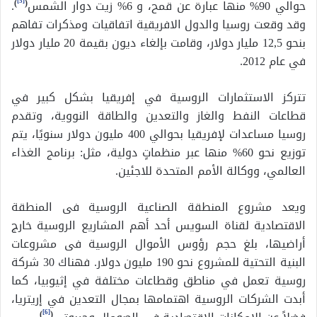
[5]
حوالي 90% منها عبارة عن قمح، و 6% زيت دوار الشمس
(
)
.
وقد وقعت روسيا والدول الافريقية اتفاقيات ومذكرات تفاهم
بنحو 12,5 مليار دولار، وقامت بإلغاء ديون بقيمة 20 مليار دولار
في عام 2012.
تتركز الاستثمارات الروسية في إفريقيا بشكل كبير في
قطاعات النفط والغاز والتعدين والطاقة النووية، وتقدم
روسيا مساعدات لإفريقيا بحوالي 400 مليون دولار سنويًا، يتم
توزيع نحو 60% منها عبر منظماتٍ دولية، مثل: برنامج الغذاء
العالمي، ووكالة الأمم المتحدة للاجئين.
ويعد مشروع المنطقة الصناعية الروسية فى المنطقة
الاقتصادية لقناة السويس أحد أهم المشاريع الروسية خارج
أراضيها، بلغ حجم رؤوس الأموال الروسية فى مشروعات
البنية التحتية للمشروع نحو 190 مليون دولار. فهناك 30 شركة
روسية تعمل في مناطق وقطاعات مختلفة في إثيوبيا، كما
أبدت الشركات الروسية اهتمامها بمجال التعدين في إريتريا،
[6]
)
(