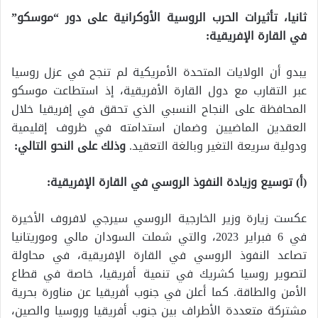
ثانيا، تأثيرات الحرب الروسية الأوكرانية على دور “موسكو”
في القارة الإفريقية:
يبدو أن الولايات المتحدة الأمريكية لم تنجح في عزل روسيا
عبر التقارب مع دول القارة الأفريقية، إذ استطاعت موسكو
المحافظة على النجاح النسبي الذي تحقق في إفريقيا خلال
العقدين الماضيين وضمان استدامته في ظروف إقليمية
ودولية سريعة التغير وبالغة التعقيد.
وذلك على النحو التالي:
(أ) توسيع وزيادة النفوذ الروسي في القارة الإفريقية:
عكست زيارة وزير الخارجية الروسي سيرجي لافروف الأخيرة
في 6 فبراير 2023، والتي شملت السودان مالي وموريتانيا
تصاعد النفوذ الروسي في القارة الإفريقية، في محاولة
لتصوير روسيا كشريك في تنمية أفريقيا، خاصة في قطاع
الأمن والطاقة. كما أعلن في جنوب أفريقيا عن مناورة بحرية
مشتركة متعددة الأطراف بين جنوب أفريقيا وروسيا والصين،