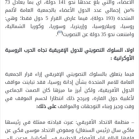
الأعضاء، والتي بلغ عددها نحو 141 دولة، أي بما يعادل 73
%من إجمالي عدد الدول الأعضاء بالجمعية العامة لألمم
المتحدة (193 دولة)، فيما عارض القرار 5 دول فقط؛ وهي:
روسيا، وبيلاروسيا، وإريتريا، وسوريا، وكوريا الشمالية،
[1]
وامتنعت نحو 35 دولة عن التصويت
(
)
.
اولا، السلوك التصويتي للدول الإفريقية تجاه الحرب الروسية
الأوكرانية :
فيما يتعلق بالسلوك التصويتي الإفريقي إزاء قرار الجمعية
العامة للامم المتحدة بشأن إدانة روسيا، فقد تباينت مواقف
الدول الأفريقية، ولكن أبرز ما ميزها كان الصمت الجماعي
لأغلبية دول القارة، ويرجح ذلك انتظارا لحسم الموقف في
وقت وجيز وبناء التوجهات والمواقف
على ذلك
:
– منظمة الاتحاد الأفريقي: عبرت قيادته ممثلة في رئيسها
ماكي سال (رئيس السنغال) ومفوض الاتحاد موسى فكي عن
قلقها البالغ إزاء الأوضاع الخطيرة في أوكرانيا، ودعت إلى