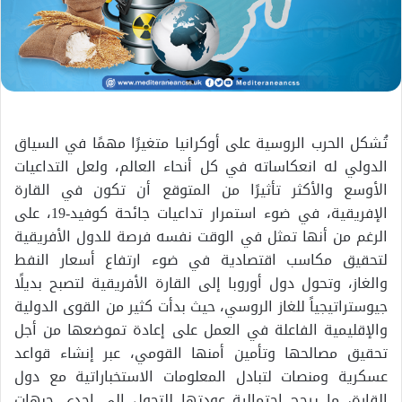
تُشكل الحرب الروسية على أوكرانيا متغيرًا مهمًا في السياق
الدولي له انعكاساته في كل أنحاء العالم، ولعل التداعيات
الأوسع والأكثر تأثيرًا من المتوقع أن تكون في القارة
الإفريقية، في ضوء استمرار تداعيات جائحة كوفيد-19، على
الرغم من أنها تمثل في الوقت نفسه فرصة للدول الأفريقية
لتحقيق مكاسب اقتصادية في ضوء ارتفاع أسعار النفط
والغاز، وتحول دول أوروبا إلى القارة الأفريقية لتصبح بديلًا
جيوستراتيجياً للغاز الروسي، حيث بدأت كثير من القوى الدولية
والإقليمية الفاعلة في العمل على إعادة تموضعها من أجل
تحقيق مصالحها وتأمين أمنها القومي، عبر إنشاء قواعد
عسكرية ومنصات لتبادل المعلومات الاستخباراتية مع دول
القارة، ما يرجح احتمالية عودتها للتحول إلى إحدى جبهات