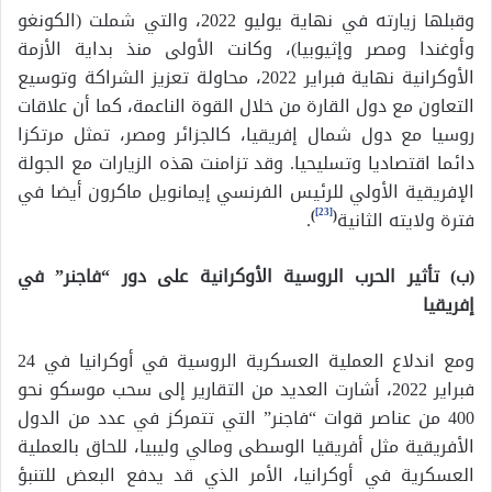
وقبلها زيارته في نهاية يوليو 2022، والتي شملت (الكونغو
وأوغندا ومصر وإثيوبيا)، وكانت الأولى منذ بداية الأزمة
الأوكرانية نهاية فبراير 2022، محاولة تعزيز الشراكة وتوسيع
التعاون مع دول القارة من خلال القوة الناعمة، كما أن علاقات
روسيا مع دول شمال إفريقيا، كالجزائر ومصر، تمثل مرتكزا
دائما اقتصاديا وتسليحيا. وقد تزامنت هذه الزيارات مع الجولة
الإفريقية الأولي للرئيس الفرنسي إيمانويل ماكرون أيضا في
[23]
فترة ولايته الثانية
(
)
.
(ب) تأثير الحرب الروسية الأوكرانية على دور “فاجنر” في
إفريقيا
ومع اندلاع العملية العسكرية الروسية في أوكرانيا في 24
فبراير 2022، أشارت العديد من التقارير إلى سحب موسكو نحو
400 من عناصر قوات “فاجنر” التي تتمركز في عدد من الدول
الأفريقية مثل أفريقيا الوسطى ومالي وليبيا، للحاق بالعملية
العسكرية في أوكرانيا، الأمر الذي قد يدفع البعض للتنبؤ