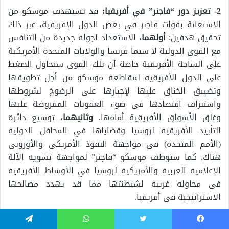
2- تعزيز دور “فاجنر” في أفريقيا:
قد تستهدف موسكو من
الاستعانة بقوات فاجنر في بعض الدول الإفريقية، عبر ذلك
تحقيق هدفين:
أولهما
، الاستعداد لجولة جديدة من التنافس
مع القوى الدولية لا سيما فرنسا والولايات المتحدة الأمريكية
على الساحة الأفريقية خاصة أن تلك القوى ستحاول الضغط
على الدول الأفريقية لمقاطعة موسكو من أجل تطويقها
وتضييق الخناق عليها لإجبارها على الرضوخ لشروطها
واستنزاف اقتصادها في ضوء العقوبات المفروضة عليها
وغلق الأسواق الأفريقية أمامها.
وثانيهما
، توسيع دائرة
التأييد الأفريقية لروسيا وقضاياها في المحافل الدولية
(الأمم المتحدة) في مواجهة النفوذ الأمريكي والأوروبي
هناك. كما ستوظف موسكو “فاجنر” لمواجهة تشويه الآلة
الإعلامية الغربية والأمريكية لروسيا في الأوساط الأفريقية
في محاولة غربية لشيطنتها مما قد يهدد مصالحها
الاستراتيجية في أفريقيا.
ويرجع ذلك لزيادة ثقة قطاعات واسعة من الرأي العام
يسبوك
تويتر
واتساب
تيلقرام