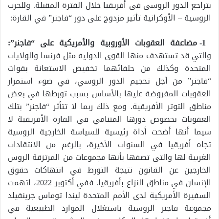
بتراجع الدور الروسي في أفريقيا خلال الفترة المقبلة. وللحرب
الروسية – الأوكرانية تأثير مزدوج على دور “فاجنر” في القارة:
1- مضاعفة العقوبات الأوروبية والأمريكية على “فاجنر”:
والتي قد تستهدف منها القوى الدولية مثل فرنسا والولايات
المتحدة وكذلك من حلفائهما تخفيض الاستعانة بقوات
“فاجنر” من أجل تحجيم الدور الروسي، في ضوء استمرار
العقوبات المفروضة عليها بالأساس بسبب تورطها في بعض
مناطق التوتر الأفريقية. ومع ذلك ربما لا تتأثر “فاجنر” بتلك
العقوبات بخصوص دورها المتنامي في القارة الأفريقية لا
سيما أنها أضحت أداة رئيسية للسياسة الخارجية الروسية
تجاه أفريقيا في السنوات الأخيرة، بالرغم من الانتقادات
الغربية لها والتي تصفها بأنها مجموعات من المرتزقة الروس
الخارجين عن القانون نتيجة التورط في انتهاكات حقوق
الإنسان في مناطق النزاع بأفريقيا. ففي أكتوبر 2022، اتهمت
السفيرة الأمريكية لدى الأمم المتحدة ليندا توماس جرينفيلد
مجموعة فاجنر الروسية باستغلال الموارد الطبيعية في