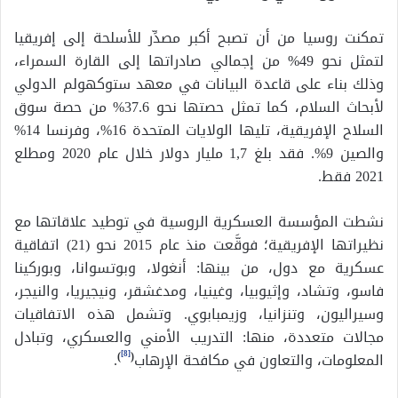
تمكنت روسيا من أن تصبح أكبر مصدِّر للأسلحة إلى إفريقيا
لتمثل نحو 49% من إجمالي صادراتها إلى القارة السمراء،
وذلك بناء على قاعدة البيانات في معهد ستوكهولم الدولي
لأبحاث السلام، كما تمثل حصتها نحو 37.6% من حصة سوق
السلاح الإفريقية، تليها الولايات المتحدة 16%، وفرنسا 14%
والصين 9%. فقد بلغ 1,7 مليار دولار خلال عام 2020 ومطلع
2021 فقط.
نشطت المؤسسة العسكرية الروسية في توطيد علاقاتها مع
نظيراتها الإفريقية؛ فوقَّعت منذ عام 2015 نحو (21) اتفاقية
عسكرية مع دول، من بينها: أنغولا، وبوتسوانا، وبوركينا
فاسو، وتشاد، وإثيوبيا، وغينيا، ومدغشقر، ونيجيريا، والنيجر،
وسيراليون، وتنزانيا، وزيمبابوي. وتشمل هذه الاتفاقيات
مجالات متعددة، منها: التدريب الأمني والعسكري، وتبادل
[8]
المعلومات، والتعاون في مكافحة الإرهاب
(
)
.