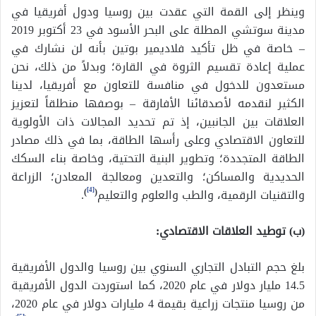
وينظر إلى القمة التي عقدت بين روسيا ودول أفريقيا في
مدينة سوتشي المطلة على البحر الأسود في 23 أكتوبر 2019
– خاصة في ظل تأكيد فلاديمير بوتين بأنه لن نشارك في
عملية إعادة تقسيم الثروة في القارة؛ وبدلاً من ذلك، نحن
مستعدون للدخول في منافسة للتعاون مع أفريقيا، لدينا
الكثير لنقدمه لأصدقائنا الأفارقة – بوصفها منطلقاً لتعزيز
العلاقات بين الجانبين، إذ تم تحديد المجالات ذات الأولوية
للتعاون الاقتصادي وعلى رأسها الطاقة، بما في ذلك مصادر
الطاقة المتجددة؛ وتطوير البنية التحتية، وخاصة بناء السكك
الحديدية والمساكن؛ والتعدين ومعالجة المعادن؛ الزراعة
[4]
والتقنيات الرقمية، والطب والعلوم والتعليم
(
)
.
(ب) توطيد العلاقات الاقتصادي:
بلغ حجم التبادل التجاري السنوي بين روسيا والدول الأفريقية
14.5 مليار دولار في عام 2020، كما استوردت الدول الأفريقية
من روسيا منتجات زراعية بقيمة 4 مليارات دولار في عام 2020،