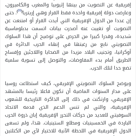
إفريقية عن التصويت من بينها إثيوبيا والمغرب والكاميرون،
[3]
وعارضت دولة إفريقية واحدة فقط القرار وهي إريتريا
(
)
. حتى
إن عددا من الدول الإفريقية التي أيدت القرار أو امتنعت عن
التصويت أو تغيبت عنه أصدرت بيانات اتسمت بدبلوماسية
شديدة، وقدرا كبيرا من الحرص على توضيح أن هذا السلوك
التصويتي نابع من رغبتها في إنهاء الحرب الدائرة في
أوكرانيا، وتجنيب البلاد مزيدا من الضحايا واللاجئين وإفساح
الطريق أمام بدء المفاوضات، والتوصل إلى تسوية سلمية
تضع حدا لتلك الحرب.
ويوضح السلوك التصويتي الإفريقي، كيف استطاعت روسيا
على مدار السنوات الماضية أن تكون فاعلا رئيسا بالمشهد
الإفريقي، وارتكنت في ذلك إلى الذاكرة التاريخية للشعوب
الإفريقية، والتي لم تنس الدعم الذي قدمه الاتحاد
السوفيتي للعديد من حركات التحرر الإفريقية إبان ذروة الحرب
الباردة في الخمسينيات ومطلع الستينيات. هذا، ولم تسعى
الدول الإفريقية في اللحظة الآنية للاختيار لآي من الكتلتين