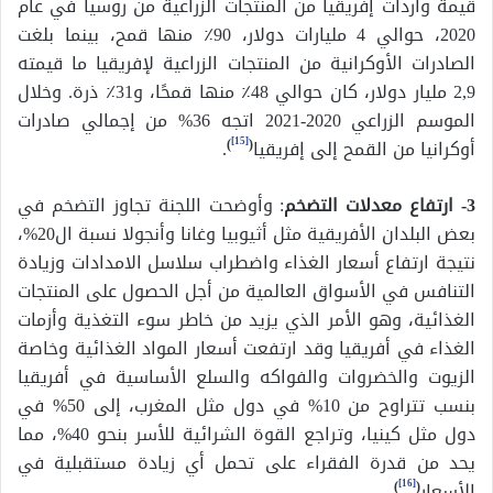
قيمة واردات إفريقيا من المنتجات الزراعية من روسيا في عام
2020، حوالي 4 مليارات دولار، 90٪ منها قمح، بينما بلغت
الصادرات الأوكرانية من المنتجات الزراعية لإفريقيا ما قيمته
2,9 مليار دولار، كان حوالي 48٪ منها قمحًا، و31٪ ذرة. وخلال
الموسم الزراعي 2020-2021 اتجه 36% من إجمالي صادرات
[15]
أوكرانيا من القمح إلى إفريقيا
(
)
.
3- ارتفاع معدلات التضخم
: وأوضحت اللجنة تجاوز التضخم في
بعض البلدان الأفريقية مثل أثيوبيا وغانا وأنجولا نسبة ال20%،
نتيجة ارتفاع أسعار الغذاء واضطراب سلاسل الامدادات وزيادة
التنافس في الأسواق العالمية من أجل الحصول على المنتجات
الغذائية، وهو الأمر الذي يزيد من خاطر سوء التغذية وأزمات
الغذاء في أفريقيا وقد ارتفعت أسعار المواد الغذائية وخاصة
الزيوت والخضروات والفواكه والسلع الأساسية في أفريقيا
بنسب تتراوح من 10% في دول مثل المغرب، إلى 50% في
دول مثل كينيا، وتراجع القوة الشرائية للأسر بنحو 40%، مما
يحد من قدرة الفقراء على تحمل أي زيادة مستقبلية في
[16]
الأسعار
(
)
.