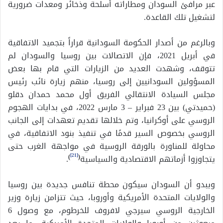
عبر مرافئ السودان ومطاراته أسلحة وذخائر ومعدات ضرورية
لتشغيل تلك القاعدة.
وبالرغم من أصدار الحكومة السودانية قراراً بتجميد الاتفاقية
في أبريل 2021، فإن الاتصالات بين روسيا والسودان لم
تتوقف، وشهدت العديد من الزيارات التي قام بها بعض
المسؤولين السودانيين إلى روسيا، منهم زيارة نائب رئيس
مجلس السيادة الانتقالي الفريق أول محمد حمدان دقلو
(حميدتي) بين 23 فبراير – 3 مارس 2022، في بدايات الهجوم
الروسي على أوكرانيا، وتم خلالها تقديم تعهدات إلى الجانب
الروسي بخصوص السير قدمًا في تنفيذ بنود الاتفاقية، في
محاولة للمناورة بالورقة الروسية في مواجهة الغرب حتى
[21]
يتجاوزوا أزماتهم الاقتصادية والسياسية
(
)
.
ويبدو أن السودان سيكون محطة تنافس جديدة بين روسيا
والولايات المتحدة الأمريكية وأوروبا، حيث تتزامن زيارة وزير
الخارجية الروسي سيرجي لافروف للخرطوم، مع وصول 6