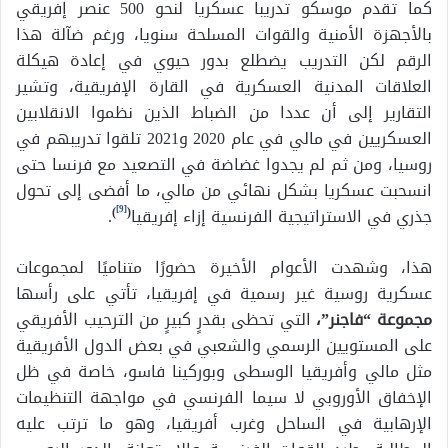
كما تقدم موسكو تدريبا عسكريا لنحو 500 عنصر إفريقي
بالأجهزة الأمنية والقوات المسلحة سنويا، ورغم ضآلة هذا
الرقم لكن التدريب يضطلع بدور حيوي في إعادة هيكلة
العلاقات المدنية العسكرية في القارة الإفريقية، وتشير
التقارير إلى أن عددا من الضباط الذين نظموا الانقلابين
العسكريين في مالي في عام 2020 و2021 تلقوا تدريبهم في
روسيا، ومن ثم لم يجدوا غضاضة في التصعيد مع فرنسا حتى
انسحبت عسكريا بشكل نهائي من مالي، ما أفضى إلى تحول
[9]
جذري في الاستراتيجية الفرنسية إزاء إفريقيا
(
)
.
هذا، وشهدت الأعوام الأخيرة حضورًا متناميًا لمجموعات
عسكرية روسية غير رسمية في إفريقيا، تأتي على رأسها
مجموعة “فاجنر”،
التي تحظى بقدرٍ كبيرٍ من الترحيب الأفريقي
على المستويين الرسمي والشعبي في بعض الدول الأفريقية
مثل مالي وأفريقيا الوسطى وبوركينا فاسو، خاصة في ظل
الإخفاق الأوروبي لا سيما الفرنسي في مواجهة التنظيمات
الإرهابية في الساحل وغرب أفريقيا، وهو ما ترتب عليه