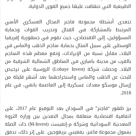
الطبيعية التي تتهافت عليها جميع القوى الدولية.
تتعدى أنشطة مجموعة فاجنر المجال العسكري الأمني
المرتبط بالمشاركة في القتال وتدريب القوات وحماية
المسؤولين، إلى الاقتصادي، حيث تقوم في جمهورية إفريقيا
الوسطى على سبيل المثال بحماية مناجم الذهب والماس في
البلاد، مقابل نسبة من الإيرادات، وتقع معظم هذه المناجم
بالقرب من مدينة بامباري في المناطق الشمالية الشرقية من
البلاد. وحصلت شركة (Lobaye Invest) الروسية على ترخيص
للبحث عن الذهب والماس واستخراجهما بعد أشهر قليلة من
إرسال موسكو معدات عسكرية إلى العاصمة بانغي، في عام
2018.
برز ظهور “فاجنر” في السودان بعد التوقيع عام 2017، على
اتفاقية اقتصادية متعلقة بمجال التعدين بين وزارة الثروة
المعدنية السودانية وشركة م-إنفيست (M-Invest) ذات الصلة
بممول مجموعة فاغنر، يفغيني بريغوجين. على إثر ذلك، تدفق