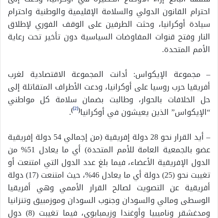
احترام القانون الدولي والسلامة الإقليمية والوطنية واحترام
سيادة أوكرانيا، وحثت الطرفين على الوقف الفوري لإطلاق
النار وفتح قنوات المفاوضات السياسية دون تأخير تحت رعاية
الأمم المتحدة.
– مجموعة الإيكواس: أدانت المجموعة الاقتصادية لغرب
أفريقيا حرب روسيا على أوكرانيا، ودعت الأطراف المتقاتلة إلى
حل الخلافات بالحوار، وطالبت بضمان سلامة كل مواطني
[2]
“الإيكواس” الذين يعيشون في أوكرانيا
(
)
.
– أيد القرار نحو 28 دولة إفريقية (من إجمالي 54 دولة إفريقية
عضو بالجمعية العامة للأمم المتحدة) أي ما يعادل 51% من
الدول الإفريقية الأعضاء، فيما بلغ عدد الدول التي امتنعت أو
تغيبت نحو (25) دولة أي ما يعادل 46%، حيث امتنعت (17) دولة
أفريقية عن التصويت لصالح القرار الأممي وهي أفريقيا
الوسطى ومالي والسودان وجنوب السودان وموزمبيق وتنزانيا
ومدغشقر وناميبيا وأوغندا وزيمبابوي، فيما تغيبت (8) دول