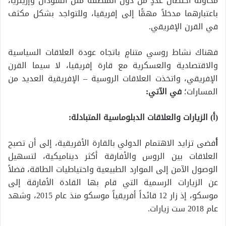
محاولة احتضان عددٍ من دول المنطقة مثل السودان وإريتريا،
باعتبارهما مدخلاً مهمًّا إلى إفريقيا، وللتواجد بشكل مكثف
في القرن الإفريقي.
فهناك نشاط روسي متنامٍ باتجاه عودة العلاقات السياسية
والاقتصادية والعسكرية مع قارة إفريقيا، لا سيما القرن
الإفريقي، واتخذت العلاقات الروسية – الإفريقية العديد من
المسارات؛
في الآتي:
(أ) الزيارات والعلاقات الدبلوماسية المتبادلة:
أ
فضى تزايد الاهتمام الدولي بالقارة الأفريقية، إلى أن تصبح
العلاقات بين الروس والأفارقة أکثر ديناميكية، لتسهيل
الوصول الآمن إلى الموارد الطبيعية واحتياطيات الطاقة، فضلاً
عن الزيارات الرسمية التي قام بها القادة الأفارقة إلى
موسكو، إذ زار 12 قائداً أفريقياً موسكو منذ عام 2015، وشهد
عام 2018 ست زيارات.