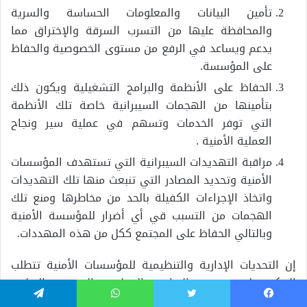
تأمين البيانات والمعلومات الحساسة والسرية
والمحافظة عليها من التسرب السرقة والإختراق مما
يدعم ويساعد في الرفع من مستوى الخصوصية والحفاظ
على المؤسسة.
الحفاظ على الأنظمة والبرامج التشغيلية ويكون ذلك
بتأمينها من الهجمات السيبرانية خاصة تلك الأنظمة
التي توفر الخدمات وتسهم في عملية سير ونجاح
العملية الأمنية .
مراقبة التهديدات السيبرانية التي تستهدف المؤسسات
الأمنية وتحديد المصادر التي تنبعث منها تلك التهديدات
واتخاذ الإجراءات الكفيلة بالحد من مخاطرها ومنع تلك
الهجمات من التسبب قي أي أضرار للمؤسسة الأمنية
وبالتالي الحفاظ على المجتمع ككل من هذه المهددات.
إن التحديات الإدارية والتنظيمية للمؤسسات الأمنية تتطلب
التركيز على تحسين الإدارة والتنظيم والتدريب والتطوير
والتكنولوجيا والتعاون الدولي، وتحقيق التوازن بين الحفاظ
يسبوك
تويتر
واتساب
تيلقرام