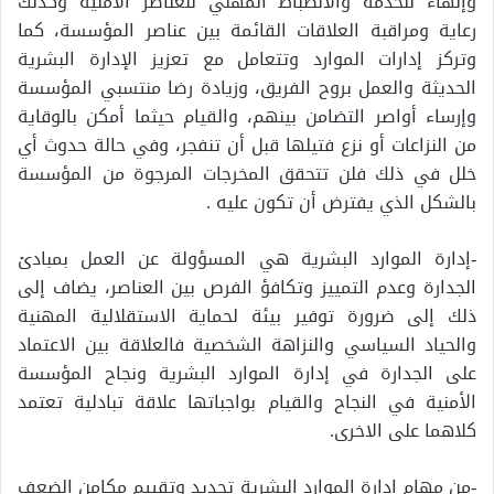
وإنهاء للخدمة والانضباط المهني للعناصر الأمنية وكذلك
رعاية ومراقبة العلاقات القائمة بين عناصر المؤسسة، كما
وتركز إدارات الموارد وتتعامل مع تعزيز الإدارة البشرية
الحديثة والعمل بروح الفريق، وزيادة رضا منتسبي المؤسسة
وإرساء أواصر التضامن بينهم، والقيام حيثما أمكن بالوقاية
من النزاعات أو نزع فتيلها قبل أن تنفجر، وفي حالة حدوث أي
خلل في ذلك فلن تتحقق المخرجات المرجوة من المؤسسة
بالشكل الذي يفترض أن تكون عليه .
-إدارة الموارد البشرية هي المسؤولة عن العمل بمبادئ
الجدارة وعدم التمييز وتكافؤ الفرص بين العناصر، يضاف إلى
ذلك إلى ضرورة توفير بيئة لحماية الاستقلالية المهنية
والحياد السياسي والنزاهة الشخصية فالعلاقة بين الاعتماد
على الجدارة في إدارة الموارد البشرية ونجاح المؤسسة
الأمنية في النجاح والقيام بواجباتها علاقة تبادلية تعتمد
كلاهما على الاخرى.
-من مهام إدارة الموارد البشرية تحديد وتقييم مكامن الضعف