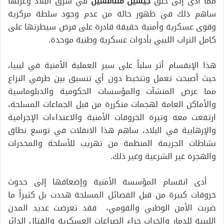
مما أدى إلى خلق
جيشين
متنافسين
في شرق البلاد وغربها
ساهم ذلك في ظهور حالة من عدم وجود سلطة مركزية
وقوى عسكرية وأمنية حقيقة قادرة على فرض سيطرتها على
كامل التراب الليبي بأدوات عسكرية وطنية موحدة.
هذا الإنقسام أثر سلباً على سير العملية الأمنية في ليبيا،
حيث أصبحت تعمل وتتخبط دون أي تنسيق بين طرفي النزاع
مما عرض المنشآت والمؤسسات الحكومية والدبلوماسية
والأماكن العامة لهجمات متكررة من قبل الجماعات المسلحة،
ارتفعت معه وتيرة الخروقات الأمنية والاعتداءات الإجرامية
والإرهابية في البلاد، ساهم هذا الانفلات في توسع نطاق
نشاطات الجريمة المنظمة من تهريب للأسلحة والمخدرات
والهجرة غير الشرعية وغير ذلك.
أدى انقسام المؤسسة الأمنية وإضعافها إلى حدوث
خروقات كبيرة من قبل الفصائل المسلحة هددت بل كثيراً ما
ضربت الأمن الوطني والقومي، فقد تعرضت عديد المدن
الليبية للدمار والخراب جراء الصراعات العسكرية والقتال الدائر