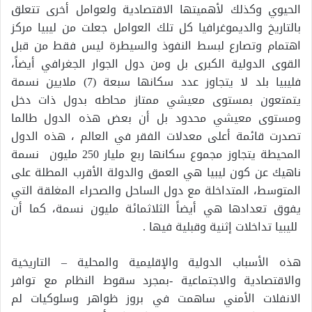
الحيوي وكذلك لأهميتها الاقتصادية ولعوامل أخرى تتعلق
بالتاريخ والديموغرافيا كل تلك العوامل جعلت من ليبيا مركز
اهتمام وتصارع لبسط النفوذ والسيطرة ليس فقط من قبل
القوى الدولية الكبرى بل ومن دول الجوار الجغرافي أيضاً،
فليبيا بلد لا يتجاوز عدد سكانها سبعة (7) ملايين نسمة
يتمتعون بمستوى معيشي ممتاز محاطه بدول ذات دخل
ومستوى معيشي محدود بل أن بعض هذه الدول طالما
تصدرت قائمة أعلى معدلات الفقر في العالم ، هذه الدول
المحيطة يتجاوز مجموع سكانها ربع مليار 250 مليون نسمة
ناهيك عن كون ليبيا هي العمق والدولة الأقرب المطلة على
المتوسط، المتداخلة مع دول الساحل والصحراء المغلقة التي
يفوق تعدادها هي أيضاً الثلاثمائة مليون نسمة، كما أن
لليبيا تداخلات إثنية وقبلية فيها .
هذه الأسباب الدولية والإقليمية والمحلية – التاريخية
والاقتصادية والاجتماعية -بمجرد سقوط النظام مع توافر
الانفلات الأمني ساهمت في بروز ظواهر وسلوكيات لم