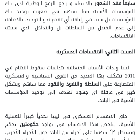
سابعاً-فقد
الشعور
بالانتماء وتراجع الروح الوطنية لدى تلك
المؤسسات الأمنية مما يسهم في صعوبة توحيد تلك
المؤسسات بل سبب في إعاقة أي تقدم نحو التوحيد. بالاضافة
إلى عدم الفصل بين السلطات بل والتداخل الذي سببته
الانقسامات.
المبحث الثاني: الانقسامات العسكرية
ليبيا ولذات الأسباب المتعلقة بتداعيات سقوط النظام في
2011 تشكلت بها العديد من القوى السياسية والعسكرية
المتصارعة على
السلطة والنفوذ والنقود
مما ساهم وبشكل
كبير في عرقلة أي جهود تهدف إلى توحيد المؤسسات
الأمنية في البلاد.
خلق الانقسام العسكري في ليبيا تحدياً كبيراً للعملية
الأمنية، يتلخص هذا الانقسام في تواجد
حكومتين
تحكم
وتسيطر كلٌ منهما على أجزاء من البلاد دون الأجزاء الأخرى،