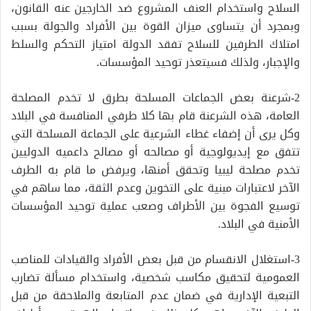
السلاح واستخدام العنف المشروع ضد الخارجين عنه القانون،
وبمجرد أن يتساوى ميزان القوة بين الأفراد والجولة بسبب
امتلاك الطرفين للسلاح تفقد الدولة امتياز التحكم والسلط
والإجبار، ولذلك فسيتعذر توحيد المؤسسات.
2-شرعنة بعض الجماعات المسلحة بطرق لا تخدم المصلحة
العامة، هذه الشرعنة قام بها كلا طرفي المنافسة في البلاد
وكل يرى أن إضفاء غطاء الشرعية على الجماعة المسلحة التي
تتفق مع إيديولوجية أو مصالحه أو مصالح داعميه الدوليين
تخدم مصلحة ليبيا وتحقق أمنها، ويرفض ما قام به الطرف
الآخر لاعتبارات مبنية على التخوين وعدم الثقة، مما ساهم في
توسيع الفجوة بين الأطراف وصعب عملية توحيد المؤسسات
الأمنية في البلاد.
3-استغلال الانقسام من قبل بعض الأفراد والقيادات للمناصب
العمومية لتحقيق مكاسب شخصية، واستخدام مسألة تضارب
التبعية الإدارية في ضمان عدم المتابعة والملاحقة من قبل