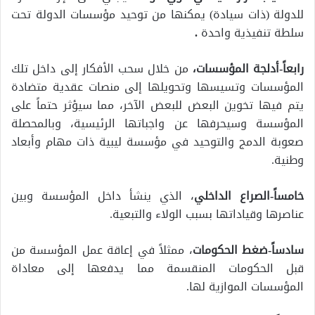
للدولة (ذات سيادة) يمكنها من توحيد مؤسسات الدولة تحت
سلطة تنفيذية واحدة
.
رابعاً-أدلجة
المؤسسات،
من خلال سحب الأفكار إلى داخل تلك
المؤسسات وتسيسها وتحويلها إلى منصات عقدية متضادة
يتم فيها تخوين البعض للبعض الآخر، مما سيؤثر حتماً على
المؤسسة وسيحرفها عن واجباتها الرئيسية، وبالمحصلة
صعوبة الدمج والتوحيد في مؤسسة ليبية ذات مهام وأبعاد
وطنية.
خامساً-الصراع الداخلي
، الذي ينشأ داخل المؤسسة وبين
عناصرها وقياداتها بسبب الولاء والتبعية.
سادساً-ضغط الحكومات
، ممثلاً في إعاقة عمل المؤسسة من
قبل الحكومات المنقسمة مما يدفعها إلى معاداة
المؤسسات الموازية لها.