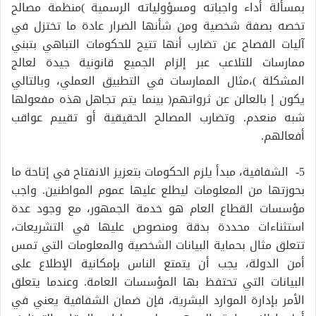
بمسألة أداء واجباته ومسؤولياته الرسمية )منظمة مصالح
تخصه بصفة شخصية ومن شأنها الضرار عادة ما تختزل في
آليات الفصاح عن تضارب أنها تتيح للحكومات التباهي بتبني
ممارسات للتلاعب عبر إلزام الجميع قانونية جيدة لعالج
المشكلة )،مثال الممارسات في التطبيق العملي، وبالتالي
يكون إ بالعالن عن ثرواتهم( بينما يتم تجاهل هذه مفعولها
شبه منعدم. وتضارب المصالح الحقيقية أو تقييم عواقب
أفعالهم.
5- الشفافية، مبدأ يلزم الحكومات بتعزيز الانفتاح في إتاحة ما
بحوزتها من المعلومات ليطلع عليها عموم المواطنين. واجب
مؤسسات القطاع العام هو خدمة الجمهور، مع وجود عدة
استثناءات محددة بدقة ومنصوص عليها في التشريعات،
تتعلق مثال بحماية البيانات الشخصية والمعلومات التي تمس
أمن الدولة، يجب أن يتمتع الناس بإمكانية الإطلاع على
البيانات التي تحتفظ بها المؤسسات العامة. وعندما يتعلق
الأمر بإدارة الموارد البشرية، فإن ضمان الشفافية يعني في