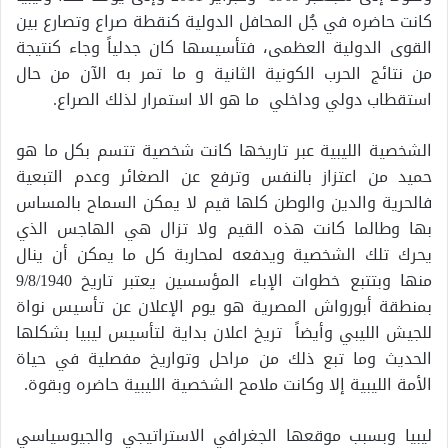
كانت حاضره في جُل المحافل الدولية كنقطة صراع وتصارع بين
القوى الدولية العظمى، فتأسيسها كان جدلياً وجاء كنتيجة
من نتائج الحرب الكونية الثانية و ما تمر به الآن من حال
استقطاب دولي وداخلي ما هو الا استمرار لذلك الصراع.
الشخصية الليبية عبر تاريخها كانت شخصية تتسم بكل ما هو
حميد من اعتزاز بالنفس وترفع عن الصغائر وعدم التبعية
فالحرية والدين والوطن كلها قيم لا يمكن السماح بالمساس
بها وطالما كانت هذه القيم ولا تزال هي الهاجس الذي
يحرك تلك الشخصية ويدفعه لمحاربة كل ما يمكن أن ينال
منها وبتتبع خطوات الإباء المؤسسين يعتبر تاريخ 9/8/1940
بمنطقة أبورواش المصرية هو يوم الإعلان عن تأسيس نواة
للجيش الليبي وأيضاً تريخ اعلان بداية لتأسيس ليبيا بشكلها
الحديث وما تبع ذلك من مراحل وتواريخ مفصلية في حياة
الأمة الليبية إلا وكانت ملامح الشخصية الليبية حاضره وبقوة.
ليبيا وبسبب موقعها الجغرافي الاستراتيجي والجيوسياسي