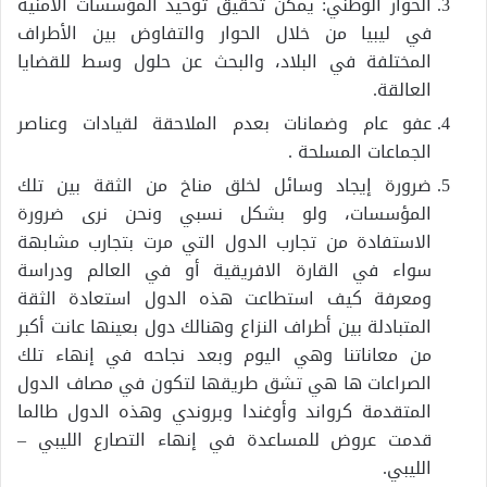
الحوار الوطني: يمكن تحقيق توحيد المؤسسات الأمنية
في ليبيا من خلال الحوار والتفاوض بين الأطراف
المختلفة في البلاد، والبحث عن حلول وسط للقضايا
العالقة.
عفو عام وضمانات بعدم الملاحقة لقيادات وعناصر
الجماعات المسلحة .
ضرورة إيجاد وسائل لخلق مناخ من الثقة بين تلك
المؤسسات، ولو بشكل نسبي ونحن نرى ضرورة
الاستفادة من تجارب الدول التي مرت بتجارب مشابهة
سواء في القارة الافريقية أو في العالم ودراسة
ومعرفة كيف استطاعت هذه الدول استعادة الثقة
المتبادلة بين أطراف النزاع وهنالك دول بعينها عانت أكبر
من معاناتنا وهي اليوم وبعد نجاحه في إنهاء تلك
الصراعات ها هي تشق طريقها لتكون في مصاف الدول
المتقدمة كرواند وأوغندا وبروندي وهذه الدول طالما
قدمت عروض للمساعدة في إنهاء التصارع الليبي –
الليبي.