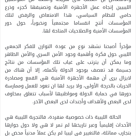
الليبيين إتجاه عمل الأجهزة الأمنية وتصنيفها كجزء وذرع
حامي للنظام السياسي، هذا الامتعاض والرفض لتلك
المؤسسات أنتج انقساما مجتمعياً ونخبوياً، حول دور
المؤسسات الأمنية والصلاحيات المتاحة لها.
مؤخراً أصبحنا نشهد نوع من عودة التوازن للفكر الجمعي
الليبي حول فكرة وأهمية وجود الأمن السري والأمن الظاهر
وما يمكن أن يترتب على غياب تلك المؤسسات من نتائج
جسيمة قد تعصف بوجود الدولة بأكمله، إلا أن هناك من
لايزال يرى أن مهمة الأجهزة الأمنية هي القمع ومصادرة
الحريات بالدرجة الأولى، ولا يريد لها ان تعود للعمل وممارسة
دورها في حماية الدولة ومواطنيها لأسباب تتعلق بمخاوف
لدى البعض ولأهداف وأجندات لدى البعض الآخر.
الحالة الليبية ذات خصوصية منفردة، فالتجربة الليبية هي
الأحداث إقليمياً وعبر تاريخها لم تمر لا هي ولا دول جوارها
بتجارب مماثلة، فالتغيير في ليبيا لم يكن عملاً مدنياً محض بل