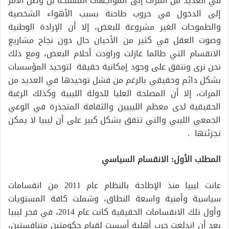
في العديد من المرات إلى المواجهات المسلحة بل وصل الأمر
إلى الدخول في حروب طاحنة بسبب الأهواء الشخصية
والطموحات الغير مشروعة للبعض، إلا أن الإرادة الوطنية
وصوت العقل في كثير من الأحيان حال دون نجاح مشاريع
الانقسام التي طالما غازلت وراودت أحلام البعض، ومع ذلك
نحن نرى ونتفق على وجود إمكانية حقيقة لتوحيد المؤسسات
بشكل دائم وحقيقي بالرغم من فشل توحيدها في العديد من
المرات، إلا أن المصلحة العليا للدولة الليبية وكذلك الرغبة
الحقيقية لدى معظم الليبيين والثقافة المتجذرة في الوعي
الجمعي الليبي والتي تتفق بشكل كبير على أن ليبيا لا يمكن
تجزئتها .
المطلب الأول: الانقسام السياسي
عانت ليبيا منذ الإطاحة بالنظام عام 2011 من انقسامات
سياسية وأمنية واسعة النطاق، وشملت كافة المستويات
وأول تلك الانقسامات الحقيقية كانت عام 2014، في فجر ليبيا
بعد أن اندلعت حرب أهلية أسست لقيام حكومتين متنافستين،