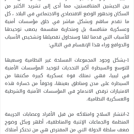
بين الجيشين المتنافستين، مما أدى إلى تشريد الكثير من
السكان وتدهور الوضع الاقتصادي والاجتماعي في البلاد ، كل
ما تقدم ساهم وبشكل مباشر في خلق مؤسسات أمنية
وعسكرية متنافسة بل ومتحاربة منقسمة يصعب توحيدها
للأسباب التي قدمنا لها وسنحاول تفصيلها وتشخيص الأسباب
والدوافع وراء هذا الإنقسام في التالي:
1-يشكل وجود المجموعات المسلحة غير النظامية وسعيها
للتوسع والسيطرة أكبر التحديات لتوحيد المؤسسات الأمنية
في ليبيا، فهي تمتلك قوة عسكرية كبيرة مكنتها من
السيطرة على مدن ومناطق بعينها، وخوفاً من خسارة هذه
الامتيازات ترفض الاندماج في المؤسسات الأمنية والشرطية
والعسكرية النظامية.
2-انتشار السلاح وامتلاكه من قبل الأفراد وعصابات الجريمة
المنظمة والجماعات الإثنية والمناطقية، أظهر وبكل وضوح
ضعف سلطة الدولة التي من المفترض هي من تحتكر أمتلاك