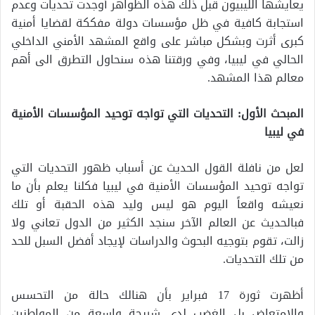
يعايشها الليبيون قبل ذلك هذه الظواهر أوجدت تحديات وعدم
استجابة كافية في ظل مؤسسات دولة مفككة لقضايا أمنية
كبرى أثرت وبشكل مباشر على واقع المشهد الأمني الداخلي
الحالي في ليبيا، وفي ورقتنا هذه سنحاول التطرق الى أهم
معالم هذا المشهد.
المبحث الأول: التحديات التي تواجه توحيد المؤسسات الأمنية
في ليبيا
لعل من نافلة القول الحديث عن أسباب ظهور التحديات التي
تواجه توحيد المؤسسات الأمنية في ليبيا فكلنا يعلم بأن ما
نعيشه واقعاً اليوم هو ليس وليد هذه الحقبة أو تلك
فبالحديث عن العالم الآخر سنجد الكثير من الدول تعاني ولا
زالت، تقوم بتوجيه البحوث والدراسات لإيجاد أفضل السبل للحد
من تلك التحديات.
أظهرت ثورة 17 فبراير بأن هنالك حالة من التحسس
والامتعاض بل الغضب لدى شريحة واسعة من المواطنين