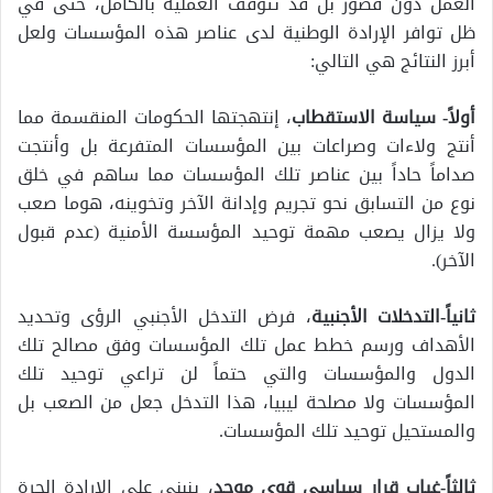
العمل دون قصور بل قد تتوقف العملية بالكامل، حتى في
ظل توافر الإرادة الوطنية لدى عناصر هذه المؤسسات ولعل
أبرز النتائج هي التالي:
أولاً- سياسة الاستقطاب
، إنتهجتها الحكومات المنقسمة مما
أنتج ولاءات وصراعات بين المؤسسات المتفرعة بل وأنتجت
صداماً حاداً بين عناصر تلك المؤسسات مما ساهم في خلق
نوع من التسابق نحو تجريم وإدانة الآخر وتخوينه، هوما صعب
ولا يزال يصعب مهمة توحيد المؤسسة الأمنية (عدم قبول
الآخر).
ثانياً-التدخلات الأجنبية
، فرض التدخل الأجنبي الرؤى وتحديد
الأهداف ورسم خطط عمل تلك المؤسسات وفق مصالح تلك
الدول والمؤسسات والتي حتماً لن تراعي توحيد تلك
المؤسسات ولا مصلحة ليبيا، هذا التدخل جعل من الصعب بل
والمستحيل توحيد تلك المؤسسات.
ثالثاً-غياب قرار سياسي قوي موحد
، ينبني على الإرادة الحرة