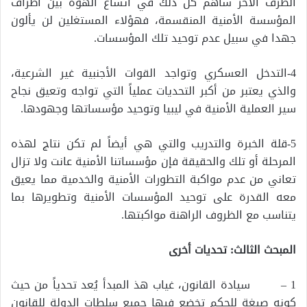
الطرف الآخر ساهم كل ذلك في اتساع الهوة بين أطراف
المؤسسة الأمنية المنقسمة، فهؤلاء المستغلين لن يألون
جهدا في سبيل عدم توحيد تلك المؤسسات.
4-التدخل العسكري وتواجد القوات الأجنبية غير الشرعية،
والذي يعتبر من أكبر التحديات عملياً التي تواجه وتعيق نجاح
سير العملية الأمنية في ليبيا وتوحيد مؤسساتها وجهودها.
5-قلة الخبرة والتدريب والتي هي أيضاً لم تكن نتاج لهذه
المرحلة أو تلك والحقيقة فإن مؤسساتنا الأمنية عانت ولا تزال
تعاني من عدم مواكبة التطورات الأمنية والخدمية مما يعيق
معه القدرة على توحيد المؤسسات الأمنية وتطويرها بما
يتناسب مع الظروف الراهنة مواكبتها.
المبحث الثالث: تحديات أخرى
1 – سيادة القانون، غياب هذ المبدأ يُعد تحدياً من حيث
كونه صيغة للحكم تخضع فيها جميع سلطات الدولة للقانون