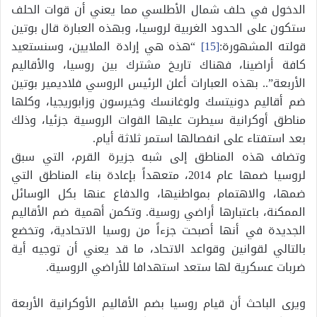
الدخول في حلف شمال الأطلسي مما يعني أن قوات الحلف
ستكون على الحدود الغربية لروسيا، وبهذه العبارة قال بوتين
قولته المشهورة:
[15]
“هذه هي إرادة الملايين، وسنستعيد
كافة أراضينا، فهناك تاريخ مشترك بين روسيا، والأقاليم
الأربعة”.. بهذه العبارات أعلن الرئيس الروسي فلاديمير بوتين
ضم أقاليم دونيتسك ولوغانسك وخيرسون وزابوريجيا، وكلها
مناطق أوكرانية سيطرت عليها القوات الروسية جزئيا، وذلك
بعد استفتاء على انفصالها استمر ثلاثة أيام.
وتضاف هذه المناطق إلى شبه جزيرة القرم، التي سبق
لروسيا ضمها عام 2014، متعهداً بإعادة بناء المناطق التي
ضمها، والاهتمام بمواطنيها، والدفاع عنها بكل الوسائل
الممكنة، باعتبارها أراضي روسية. وتكمن أهمية ضم الأقاليم
الجديدة في أنها أصبحت جزءاً من روسيا الاتحادية، وتخضع
بالتالي لقوانين وقواعد الاتحاد، ما قد يعني أن توجيه أية
ضربات عسكرية لها ستعد استهدافا للأراضي الروسية.
ويرى الباحث أن قيام روسيا بضم الأقاليم الأوكرانية الأربعة