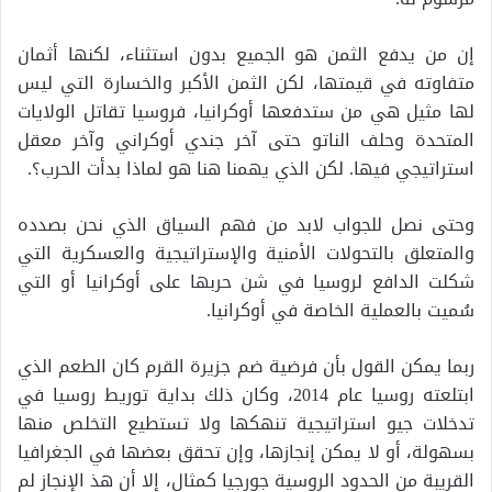
إن من يدفع الثمن هو الجميع بدون استثناء، لكنها أثمان
متفاوته في قيمتها، لكن الثمن الأكبر والخسارة التي ليس
لها مثيل هي من ستدفعها أوكرانيا، فروسيا تقاتل الولايات
المتحدة وحلف الناتو حتى آخر جندي أوكراني وآخر معقل
استراتيجي فيها. لكن الذي يهمنا هنا هو لماذا بدأت الحرب؟.
وحتى نصل للجواب لابد من فهم السياق الذي نحن بصدده
والمتعلق بالتحولات الأمنية والإستراتيجية والعسكرية التي
شكلت الدافع لروسيا في شن حربها على أوكرانيا أو التي
سُميت بالعملية الخاصة في أوكرانيا.
ربما يمكن القول بأن فرضية ضم جزيرة القرم كان الطعم الذي
ابتلعته روسيا عام 2014، وكان ذلك بداية توريط روسيا في
تدخلات جيو استراتيجية تنهكها ولا تستطيع التخلص منها
بسهولة، أو لا يمكن إنجازها، وإن تحقق بعضها في الجغرافيا
القريبة من الحدود الروسية جورجيا كمثال، إلا أن هذ الإنجاز لم