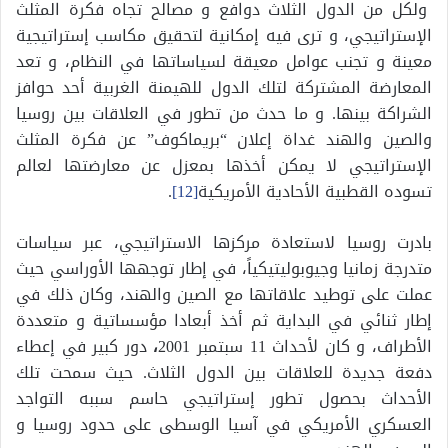
ولكل من الدول الثلاث دوافع و مصالح تجاه فكرة المثلث
الإستراتيجي، و ترى فيه إمكانية لتحقيق مكاسب إستراتيجية
معينة و تجنب عوامل معيقة لسياساتها في النظام، و تعد
المعارضة المشتركة لتلك الدول للهيمنة الغربية أحد حوافز
الشراكة بينها. و ما حدث من تطور في العلاقات بين روسيا
والصين والهند غداة إعلان “بريماكوف” عن فكرة المثلث
الإستراتيجي لا يمكن أخذها بمعزل عن معارضتها لعالم
تسوده القطبية الأحادية الأمريكية
[12]
.
بادرت روسيا لاستعادة مركزها الاستراتيجي، عبر سياسات
متدرجة زمانيا وجيوبوليتيكياً، في إطار توجهها الأوراسي حيث
عملت على توطيد علاقاتها مع الصين والهند، وكان
ذلك في
إطار ثنائي في البداية ثم أخذ أبعادا مؤسساتية و متعددة
الأطراف، و كان لأحداث 11 سبتمبر 2001
،
دور كبير في إعطاء
دفعة جديدة للعلاقات بين الدول الثلاث.
حيث سمحت تلك
الأحداث بحصول تطور إستراتيجي حاسم سببه التواجد
العسكري الأمريكي في آسيا
الوسطى على حدود روسيا و