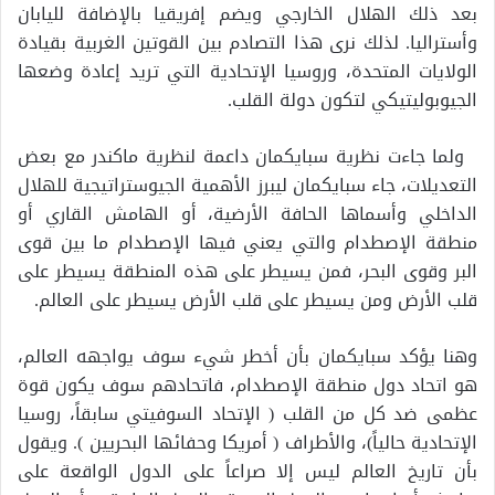
بعد ذلك الهلال الخارجي ويضم إفريقيا بالإضافة لليابان
وأستراليا. لذلك نرى هذا التصادم بين القوتين الغربية بقيادة
الولايات المتحدة، وروسيا الإتحادية التي تريد إعادة وضعها
الجيوبوليتيكي لتكون دولة القلب.
ولما جاءت نظرية سبايكمان داعمة لنظرية ماكندر مع بعض
التعديلات، جاء سبايكمان ليبرز الأهمية الجيوستراتيجية للهلال
الداخلي وأسماها الحافة الأرضية، أو الهامش القاري أو
منطقة الإصطدام والتي يعني فيها الإصطدام ما بين قوى
البر وقوى البحر، فمن يسيطر على هذه المنطقة يسيطر على
قلب الأرض ومن يسيطر على قلب الأرض يسيطر على العالم.
وهنا يؤكد سبايكمان بأن أخطر شيء سوف يواجهه العالم،
هو اتحاد دول منطقة الإصطدام، فاتحادهم سوف يكون قوة
عظمى ضد كل من القلب ( الإتحاد السوفيتي سابقاً، روسيا
الإتحادية حالياً)، والأطراف ( أمريكا وحفائها البحريين ). ويقول
بأن تاريخ العالم ليس إلا صراعاً على الدول الواقعة على