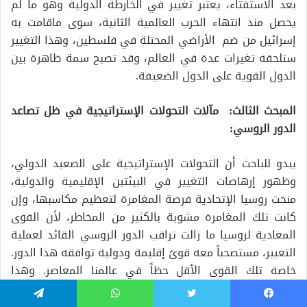
بعد الاستفتاء، يعتبر تغيير في الخارطة الدولية وهو ما لم
يحصل منذ انتهاء الحرب العالمية الثانية، سوى ماقامت به
إسرائيل من ضم الأراضي المحتلة في فلسطين، وهذا التغيير
ستلحقه تغيرات عدة في العالم، وقد تصبح سمة ظاهرة بين
الدول القوية على الدول الضعيفة.
المبحث الثالث: مآلات التحولات الإستراتيجية في ظل تصاعد
الدور الروسي:
يبدو للباحث أن التحولات الإستراتيجية على الصعيد الدولي،
وظهور إرهاصات التغيير في البيئتين الإقليمية والدولية،
منحت روسيا الإتحادية فرصة المغامرة لتعظيم مكاسبها، وإن
كانت تلك المغامرة مشوبة بالكثير من المخاطر، لأن القوى
المعادية لروسيا ما زالت تراقب الدور الروسي القائد لعملية
التغيير، مستصحباً معه قوىً إقليمة ودولية توافقه هذا الدور.
خاصة تلك القوى الأقل حظاً في عالمنا المعاصر. وهذا
يستدعي إلقاء نظرة على تقسيمات هذه الدول, وحسب
يسبوك
تويتر
واتساب
تيلقرام