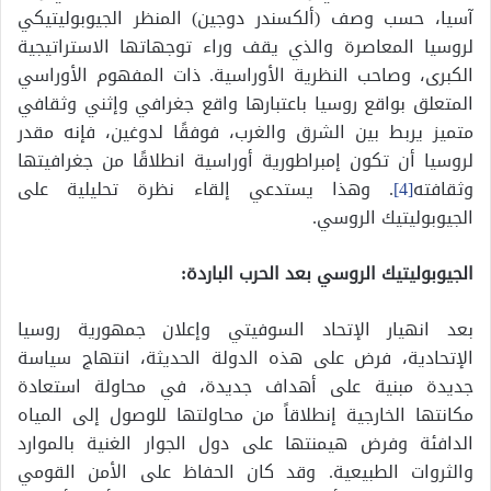
آسيا، حسب وصف (ألكسندر دوجين) المنظر الجيوبوليتيكي
لروسيا المعاصرة والذي يقف وراء توجهاتها الاستراتيجية
الكبرى، وصاحب النظرية الأوراسية. ذات المفهوم الأوراسي
المتعلق بواقع روسيا باعتبارها واقع جغرافي وإثني وثقافي
متميز يربط بين الشرق والغرب، فوفقًا لدوغين، فإنه مقدر
لروسيا أن تكون إمبراطورية أوراسية انطلاقًا من جغرافيتها
وثقافته
[4]
. وهذا يستدعي إلقاء نظرة تحليلية على
الجيوبوليتيك الروسي.
الجيوبوليتيك الروسي بعد الحرب الباردة:
بعد انهيار الإتحاد السوفيتي وإعلان جمهورية روسيا
الإتحادية، فرض على هذه الدولة الحديثة، انتهاج سياسة
جديدة مبنية على أهداف جديدة، في محاولة استعادة
مكانتها الخارجية إنطلاقاً من محاولتها للوصول إلى المياه
الدافئة وفرض هيمنتها على دول الجوار الغنية بالموارد
والثروات الطبيعية. وقد كان الحفاظ على الأمن القومي