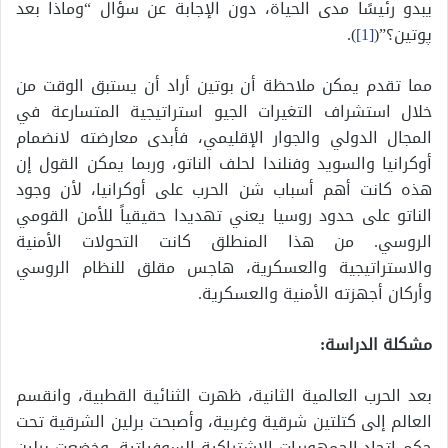
يبدو رئيسًا مدى الحياة، دون الإجابة عن سؤال “وماذا بعد
پوتين؟”(
[1]
).
مما تقدم يمكن ملاحظة أن بوتين أراد أن يستبق الوقت من
خلال استشراف التغيرات الجيو استراتيجية المتسارعة في
المجال الدولي والجوار الإقليمي، فأبدى معارضته لانضمام
أوكرانيا والسويد وفنلندا لحلف الناتو، وربما يمكن القول إن
هذه كانت أهم أسباب شن الحرب على أوكرانيا، لأن وجود
الناتو على حدود روسيا يعني تهديدا حقيقياً للأمن القومي
الروسي. من هذا المنطلق كانت التحولات الأمنية
والاستراتيجية والعسكرية، هاجس مقلق للنظام الروسي
وأركان أجهزته الأمنية والعسكرية.
مشكلة الدراسة:
بعد الحرب العالمية الثانية، ظهرت الثنائية القطبية، وانقسم
العالم إلى كتلتين شرقية وغربية، وأصبحت برلين الشرقية تحت
حكم اتحاد الجمهوريات الاشتراكية السوفياتية، وخضعت برلين