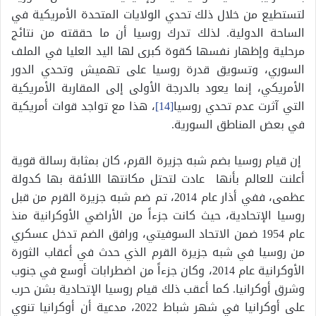
لتستطيع من خلال ذلك تحدي الولايات المتحدة الأمريكية في
الساحة الدولية. لذلك تدرك روسيا أن ما حققته من نتائج
مرحلية وإظهار نفسها كقوة كبرى لها اليد العليا في الملف
السوري، وتسويق قدرة روسيا على تهميش وتحدي الدور
الأمريكي، إنما يعود بالدرجة الأولى إلى المقاربة الأمريكية
التي آثرت عدم تحدي روسيا
[14]
، هذا مع تواجد قوات أمريكية
في بعض المناطق السورية.
إن قيام روسيا بضم شبه جزيرة القرم، كان بمثابة رسالة قوية
أعلنت للعالم بأنها عادت لتحتل مكانتها اللائقة بها كدولة
عظمى، ففي أذار عام 2014، تم ضم شبه جزيرة القرم من قبل
روسيا الإتحادية، حيث كانت جزءاً من الأراضي الأوكرانية منذ
عام 1954 ضمن الاتحاد السوفيتي، ورافق الضم تدخل عسكري
من روسيا في شبه جزيرة القرم الذي حدث في أعقاب الثورة
الأوكرانية عام 2014، وكان جزءاً من اضطرابات أوسع في جنوب
وشرق أوكرانيا. كما أعقب ذلك قيام روسيا الإتحادية بشن حرب
على أوكرانيا في شهر شباط 2022، مدعية أن أوكرانيا تنوي