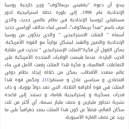
يبدو أن دعوة “يفغيني بريماكوف” وزير خارجية روسيا
الإتحادية عام 1996، إلى بلورة خطة استراتيجية لدور
مستقبلي لروسيا الإتحادية في نظام عالمي جديد، والذي
عرف باسم “مبدأ بريماكوف”، أسس لبناء تحالف أوراسي جديد
أسماه ” المثلث الاستراتيجي ” والذي يتكون من روسيا
الإتحادية والصين والهند ليشكل توازناً مع القوة الأمريكية.
يمكن القول أن فكرة”المثلث الإستراتيجي ” تجذرت في نهاية
الحرب الباردة، عندما هيمنت الولايات المتحدة الأمريكية على
التفاعلات العالمية، و فكرة هذا المثلث رفعت الأمل في بناء
عالم متعدد الأقطاب، يمكن من خلاله إيجاد نظام دولي
اقتصادي و سياسي عادل و مستقر
[11]
. وتكمن قوة هذا
المثلث في قوة أطرافه الثلاثة، التي تعد دولاً نووية، و ذات
قدرات عسكرية و إستراتيجية هامة، و تستند إلى قاعدة
بشرية تتجاوز مليارين و نصف مليار نسمة، أي أكثر من ثلث
سكان العالم، فضلاً عن كون هذا المثلث يمتد جغرافياً على ما
يزيد عن نصف القارة الآسيوية
.