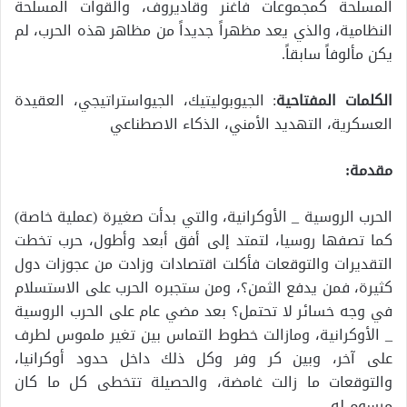
المسلحة كمجموعات فاغنر وقاديروف، والقوات المسلحة
النظامية، والذي يعد مظهراً جديداً من مظاهر هذه الحرب، لم
يكن مألوفاً سابقاً.
الكلمات المفتاحية
: الجيوبوليتيك، الجيواستراتيجي، العقيدة
العسكرية، التهديد الأمني، الذكاء الاصطناعي
مقدمة:
الحرب الروسية _ الأوكرانية، والتي بدأت صغيرة (عملية خاصة)
كما تصفها روسيا، لتمتد إلى أفق أبعد وأطول، حرب تخطت
التقديرات والتوقعات فأكلت اقتصادات وزادت من عجوزات دول
كثيرة، فمن يدفع الثمن؟، ومن ستجبره الحرب على الاستسلام
في وجه خسائر لا تحتمل؟ بعد مضي عام على الحرب الروسية
_ الأوكرانية، ومازالت خطوط التماس بين تغير ملموس لطرف
على آخر، وبين كر وفر وكل ذلك داخل حدود أوكرانيا،
والتوقعات ما زالت غامضة، والحصيلة تتخطى كل ما كان
مرسوم له.