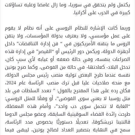
يكتمل ولم يتحقق في سوريا، وما زال غامضا وعليه تساؤلات
كبيرة في الحرب على أكرانيا.
وربما كانت الإشارة للنظام الروسي على أنه نظام لا يقوم
على عمل مؤسسي، ولا يعترف بدولة المؤسسات، ولا يتقن
الروس ما يتقنه الأمريكيون في “ فن إدارة التناقضات” داخل
أجهزة الدولة، ويكمن دور الرئيس أو “القيصر” في إدارة هذه
الصراعات بنفسه، وفي حالة ضعفه أو غيابه لأي سببٍ كان،
تدخل البلاد- كعادتها- في حالة من الفوضى، وكما صرح بوتين
نفسه عندما طرح البعض توليه منصب رئيس مجلس الدولة،
مع منحه صلاحيات عليا قبل ترك منصب الرئاسة عام 2024،
فكان رده على هذا المقترح بالقول: ” تعدد السلطات في بلد
مثل روسيا لا يعني سوى الفوضى”، أو وفقًا للمثل الروسي:
“الغابة لا تتحمل سوى دب واحد”، وأمام هذه المعضلة،
طرحت رائدة الفضاء السوڤيتية السابقة، وعضو مجلس الدوما
ڤالنتينا تريشكوڤا، تعديلًا دستوريًّا بخصوص مدد الرئاسة،
سمح في النهاية بتصفير العداد لصالح پوتين، ليبقى فيما