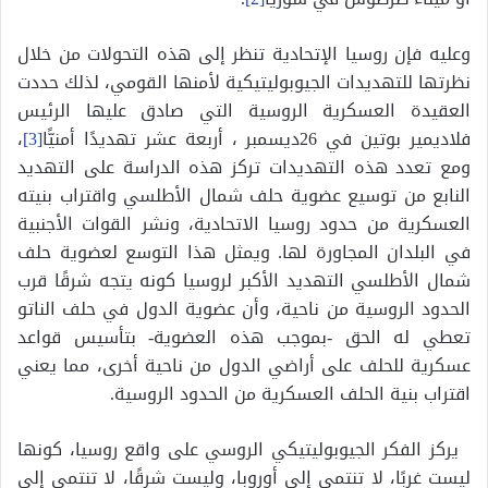
وعليه فإن روسيا الإتحادية تنظر إلى هذه التحولات من خلال
نظرتها للتهديدات الجيوبوليتيكية لأمنها القومي، لذلك حددت
العقيدة العسكرية الروسية التي صادق عليها الرئيس
فلاديمير بوتين في 26ديسمبر ، أربعة عشر تهديدًا أمنيًّا
[3]
،
ومع تعدد هذه التهديدات تركز هذه الدراسة على التهديد
النابع من توسيع عضوية حلف شمال الأطلسي واقتراب بنيته
العسكرية من حدود روسيا الاتحادية، ونشر القوات الأجنبية
في البلدان المجاورة لها. ويمثل هذا التوسع لعضوية حلف
شمال الأطلسي التهديد الأكبر لروسيا كونه يتجه شرقًا قرب
الحدود الروسية من ناحية، وأن عضوية الدول في حلف الناتو
تعطي له الحق -بموجب هذه العضوية- بتأسيس قواعد
عسكرية للحلف على أراضي الدول من ناحية أخرى، مما يعني
اقتراب بنية الحلف العسكرية من الحدود الروسية.
يركز الفكر الجيوبوليتيكي الروسي على واقع روسيا، كونها
ليست غربًا، لا تنتمي إلى أوروبا، وليست شرقًا، لا تنتمي إلى