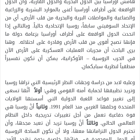
هامش أوراسيا بين الدول البحرية والدول القارية، وأن الدول
الواقعة على أطراف أوراسيا أغنى بالموارد البشرية والزراعية
والصناعية والمواصلات البرية والبحرية من قلب الأرض، أي من
الإتحاد السوفيتي سابقاً، روسيا الإتحادية حالياً. وبالتالي إذا
اتحدت الدول الواقعة على أطراف أوراسيا بزعامة دولة ما
فإنها تصبح أقوى من قلب الأرض وقادرة على احتلاله. وهنا
يرى الباحث أن مجريات العمليات العسكرية على الأرض الآن
في الحرب الروسية – الأوكرانية، يمكن أن تكون تفسيراً
منطقياً لنظرية سبايكمان.
وعليه لابد من دراسة وجهات النظر الرئيسية التي تراها روسيا
وتريد تطبيقها لحماية أمنه القومي وهي:
أولاً
أنَّها تسعى
إلى تغيير قواعد اللعبة الدولية التي أسستها الولايات
المتحدة وحلفها الغربي منذ العام 1991.
وثانياً
أنَّ روسيا هي
قوة دفاعية تعمل من أجل تغييرات تدريجية داخل النظام
العالمي الحالي.
وثالثاً
أنَّ روسيا تريد أن تعيد مجدها، وأن
تحترم الدول التزاماتها معها، ولا أن تكون الساحة الروسية
أو الدول الموجودة في فنائها خاصرة رخوة تهدد الأمن