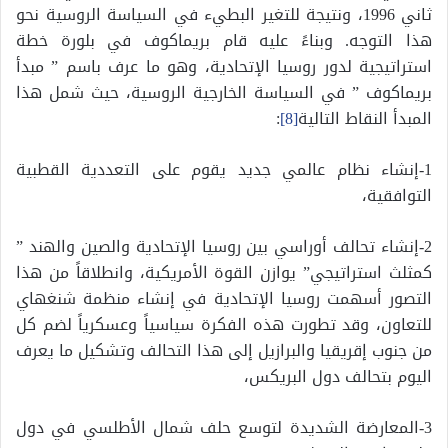
ثاني 1996، ونتيجة للتغير البطيء في السياسة الروسية نحو
هذا التوجه. وبناءً عليه قام بريماكوف في بلورة خطة
استراتيجية لدور روسيا الإتحادية، وهو ما عرف باسم ” مبدأ
بريماكوف ” في السياسة الخارجية الروسية، حيث شمل هذا
المبدأ النقاط التالية
[8]
:
1-إنشاء نظام عالمي جديد يقوم على التعددية القطبية
التوافقية،
2-إنشاء تحالف أوراسي بين روسيا الإتحادية والصين والهند ”
كمثلث استراتيجي” يوازن القوة الأمريكية، وانطلاقاً من هذا
التصور أسهمت روسيا الإتحادية في إنشاء منظمة شنغهاي
للتعاون، وقد تطورت هذه الفكرة سياسياً وعسكرياً لضم كل
من جنوب إقريقيا والبرازيل إلى هذا التحالف وتشكيل ما يعرف
اليوم بتحالف دول البريكس،
3-المعارضة الشديدة لتوسع حلف شمال الأطلسي في دول