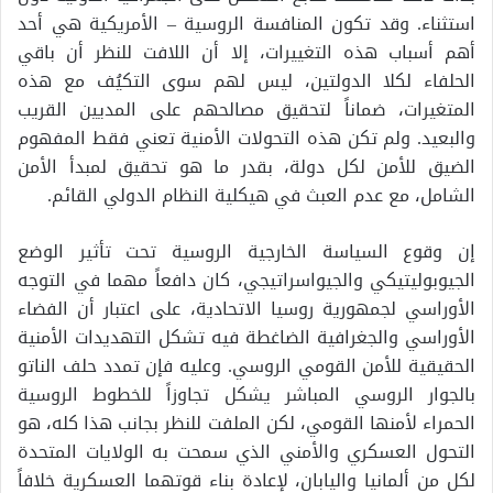
استثناء. وقد تكون المنافسة الروسية – الأمريكية هي أحد
أهم أسباب هذه التغييرات، إلا أن اللافت للنظر أن باقي
الحلفاء لكلا الدولتين، ليس لهم سوى التكيُف مع هذه
المتغيرات، ضماناً لتحقيق مصالحهم على المديين القريب
والبعيد. ولم تكن هذه التحولات الأمنية تعني فقط المفهوم
الضيق للأمن لكل دولة، بقدر ما هو تحقيق لمبدأ الأمن
الشامل، مع عدم العبث في هيكلية النظام الدولي القائم.
إن وقوع السياسة الخارجية الروسية تحت تأثير الوضع
الجيوبوليتيكي والجيواسراتيجي، كان دافعاً مهما في التوجه
الأوراسي لجمهورية روسيا الاتحادية، على اعتبار أن الفضاء
الأوراسي والجغرافية الضاغطة فيه تشكل التهديدات الأمنية
الحقيقية للأمن القومي الروسي. وعليه فإن تمدد حلف الناتو
بالجوار الروسي المباشر يشكل تجاوزاً للخطوط الروسية
الحمراء لأمنها القومي، لكن الملفت للنظر بجانب هذا كله، هو
التحول العسكري والأمني الذي سمحت به الولايات المتحدة
لكل من ألمانيا واليابان، لإعادة بناء قوتهما العسكرية خلافاً