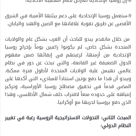
8-إن روسيا الإتحادية تعارض نظام القطبية الأحادية،
9-ستعمل روسيا الإتحادية على دعم بيئتها الأمنية في الشرق
الأقصى عن طريق تقوية علاقاتها مع الصين والهند واليابان.
من خلال ماتقدم يبدو للباحث أن الغرب بشكل عام والولايات
المتحدة بشكل خاص، لم يكونوا راغبين يوماً بإخراج روسيا
الإتحادية من أزمتها، لرغبتهم في إبقائها ضمن مفهوم
الدول الضعيفة غير القانعة، والتي تبحث عن دور في نظام
عالمي تهيمن عليه الولايات المتحدة لأطول فترة ممكنة.
ويبدو أن هذا ما دفع بوتين استنادأ للمباديء التي أكدها على
المضي قدماً في تحقيق مصطلح روسيا الأوراسية، وتركيز
إنتباهه على حدوده منعاً لاقتراب حلف شمال الأطلسي، وهذا
الذي دفع بروسيا لحربها مع أوكرانيا.
المبحث الثاني: التحولات الاستراتيجية الروسية رغبة في تغيير
النظام الدولي: