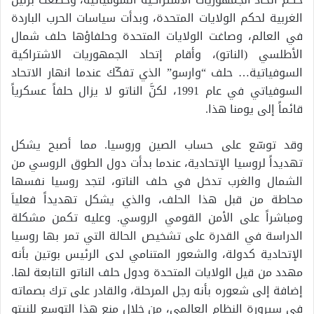
الغربية لحكم الولايات المتحدة، وبدأت سياسات الحرب الباردة
في العالم، وصاغت الولايات المتحدة وحلفاؤها حلف شمال
الأطلسي (الناتو)، وأقام إتحاد الجمهوريات الاشتراكية
السوفياتية… حلف “وارسو” الذي تفكّك عندما انهار الاتحاد
السوفياتي في عام 1991، لكنَّ الناتو لا يزال حلفاً عسكرياً
قائماً إلى يومنا هذا.
وقد توسّع على حساب الصين وروسيا. مما أصبح يشكل
تهديداً لروسيا الإتحادية، عندما بدأت دول الطوق الروسي من
الشمال والغرب تدخل في حلف الناتو، لتجد روسيا نفسها
محاطة من قبل هذا الحلف، والذي يشكل تهديداً فعلياَ
ومباشراً على الأمن القومي الروسي. وعليه تكمن مشكلة
الدراسة في القدرة على تشخيص الحالة التي تمر بها روسيا
الإتحادية كدولة، والشعور المتنامي لدى الرئيس بوتين بأنه
مهدد من قيل الولايات المتحدة ودول حلف الناتو التابعة لها.
إضافة إلى شعوره بأنه رجل المرحلة، والقادر على ترك بصماته
في سيرورة النظام العالمي، من خلال منع هذا التوسع للنيتو