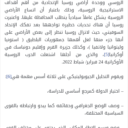
الروسي ووحدة أراضي روسيا الإتحادية من أهم أهداف
الاستراتيجية الروسية، وذلك باعتبار أن اتساع الأراضي
الروسية يشكل عاملاً سيادياً يتطلب المحافظة عليها. واعتبرت
روسيا أن هناك تحديات خطيرة تواجهها بعد تفكك الإتحاد
السوفيتي، حيث لاتزال روسيا تنظر إلى بعض الأراضي على
أنها جزء منها لعل أهمها جمهوريات البلطيق ( استونيا
وليتوانيا ولاتفيا )، وكذلك جزيرة القرم وإقليم دونباسك في
أوكرانيا
[5]
، والذي من أجلها اشتعلت الحرب الروسية
الأوكرانية 24 فبراير/ شباط 2022.
ويقوم التحليل الجيوبوليتيكي على ثلاثة أسس مهمة هي
[6]
:
– اختيار الدولة كمرجع أساسي للدراسة،
– وصف الوضع الجغرافي وحقائقه كما يبدو وارتباطه بالقوى
السياسية المختلفة،
– وضع ورسم الإطار المكاني الذي يحتوي على مختلف القوى