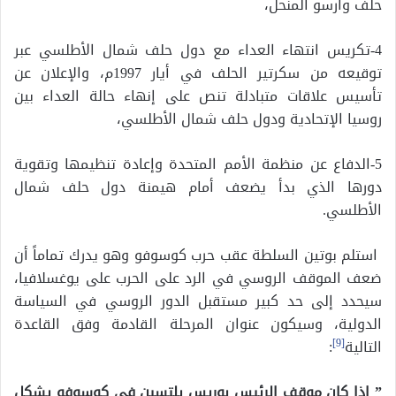
حلف وارسو المنحل،
4-تكريس انتهاء العداء مع دول حلف شمال الأطلسي عبر
توقيعه من سكرتير الحلف في أيار 1997م، والإعلان عن
تأسيس علاقات متبادلة تنص على إنهاء حالة العداء بين
روسيا الإتحادية ودول حلف شمال الأطلسي،
5-الدفاع عن منظمة الأمم المتحدة وإعادة تنظيمها وتقوية
دورها الذي بدأ يضعف أمام هيمنة دول حلف شمال
الأطلسي.
استلم بوتين السلطة عقب حرب كوسوفو وهو يدرك تماماً أن
ضعف الموقف الروسي في الرد على الحرب على يوغسلافيا،
سيحدد إلى حد كبير مستقبل الدور الروسي في السياسة
الدولية، وسيكون عنوان المرحلة القادمة وفق القاعدة
التالية
[9]
:
” إذا كان موقف الرئيس بوريس يلتسين في كوسوفو يشكل