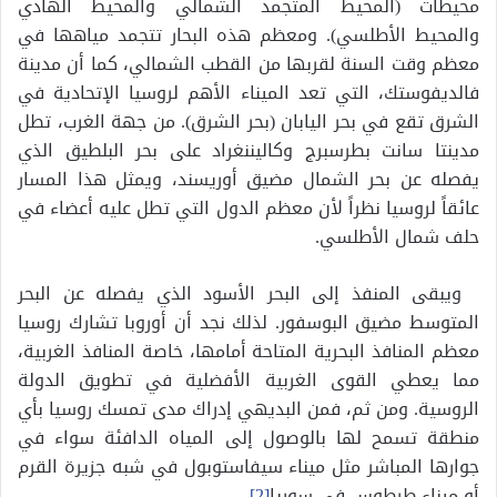
محيطات (المحيط المتجمد الشمالي والمحيط الهادي
والمحيط الأطلسي). ومعظم هذه البحار تتجمد مياهها في
معظم وقت السنة لقربها من القطب الشمالي، كما أن مدينة
فالديفوستك، التي تعد الميناء الأهم لروسيا الإتحادية في
الشرق تقع في بحر اليابان (بحر الشرق). من جهة الغرب، تطل
مدينتا سانت بطرسبرج وكاليننغراد على بحر البلطيق الذي
يفصله عن بحر الشمال مضيق أوريسند، ويمثل هذا المسار
عائقاً لروسيا نظراً لأن معظم الدول التي تطل عليه أعضاء في
حلف شمال الأطلسي.
ويبقى المنفذ إلى البحر الأسود الذي يفصله عن البحر
المتوسط مضيق البوسفور. لذلك نجد أن أوروبا تشارك روسيا
معظم المنافذ البحرية المتاحة أمامها، خاصة المنافذ الغربية،
مما يعطي القوى الغربية الأفضلية في تطويق الدولة
الروسية. ومن ثم، فمن البديهي إدراك مدى تمسك روسيا بأي
منطقة تسمح لها بالوصول إلى المياه الدافئة سواء في
جوارها المباشر مثل ميناء سيفاستوبول في شبه جزيرة القرم
أو ميناء طرطوس في سوريا
[2]
.