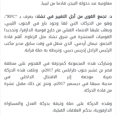
معاونيه عند دخوله النيجر، قادما من ليبيا.
د- تجمع القوى من أجل التغيير في تشاد:
يعرف بـ “RFC”،
وهو من الحركات التي لها وجود بارز في الجنوب الليبي،
ويغلب عليها الانتماء القبلي من خارج قومية الدازقرا، وتحديدا
القوميات المنتشرة في شرق تشاد مثل الزغاوة. أهم قادة
التجمع، تيمان أردمي، الذي شغل في وقت سابق مدير مكتب
الرئيس الراحل إدريس ديبي، وتربطه به صلة قرابة.
وشاركت هذه المجموعة كمرتزقة في الهجوم على منطقة
قصر بن غشير جنوب طرابلس عام 2017م، وتلقت هذه الحركة
ضربة موجعة إثر الاقتتال الداخلي في
مدينة سبها في ديسمبر 2017م، ونتج عن ذلك مقتل عشرة
من قادة الحركة.
وهذه الحركة على صلة وثيقة بحركة العدل والمساواة
الدارفورية، بحكم العلاقات القبلية.