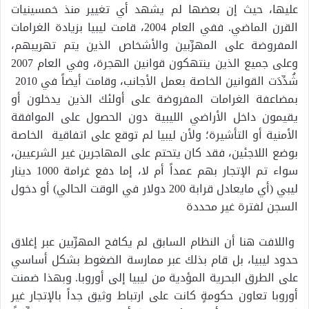
عليها، حيث إن بعضها لم يشهد أي تغيير منذ خمسينيات
القرن الماضي. ففي العام 2004، قامت ليبيا بزيادة الغرامات
المفروضة على المهرِّبين والأشخاص الذين يتم تهريبهم،
وعلى جميع الذين ينتهكون قوانين الهجرة، وفي العام 2007
شُدِّدَت القوانين الخاصة بعمل الأجانب، وقامت أيضاً في 2010
بمضاعفة الغرامات المفروضة على أولئك الذين يدخلون أو
يقيمون داخل الأراضي الليبية دون الحصول على الموافقة
الأمنية أو التأشيرة؛ ولأن ليبيا لم توقع على اتفاقية الخاصة
بوضع اللاجئين، فقد كان يتحتم على المهاجرين غير الشرعيين،
سواء تم الإتجار بهم عمداً أم لا، إما دفع غرامة 1000 دينار
ليبي (أي مايعادل قرابة 200 دولار في الوقت الحالي) أو دخول
السجن لفترة غير محددة
واللافت هنا أن النظام السابق لم يكافح المهرِّبين عبر إغلاق
حدود ليبيا، بل قام بذلك عبر ممارسة الضغوط بشكل أساسي
على الطرق البحرية المؤدية من ليبيا إلى أوروبا. وبهذا ضمنت
أوروبا تعاون حكومةٍ كانت على ارتباط وثيق جداً بالإتجار غير