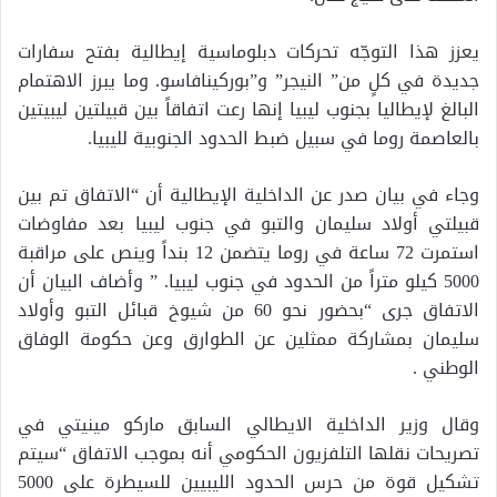
يعزز هذا التوجّه تحركات دبلوماسية إيطالية بفتح سفارات
جديدة في كلٍ من” النيجر” و”بوركينافاسو. وما يبرز الاهتمام
البالغ لإيطاليا بجنوب ليبيا إنها رعت اتفاقاً بين قبيلتين ليبيتين
بالعاصمة روما في سبيل ضبط الحدود الجنوبية لليبيا.
وجاء في بيان صدر عن الداخلية الإيطالية أن “الاتفاق تم بين
قبيلتي أولاد سليمان والتبو في جنوب ليبيا بعد مفاوضات
استمرت 72 ساعة في روما يتضمن 12 بنداً وينص على مراقبة
5000 كيلو متراً من الحدود في جنوب ليبيا. ” وأضاف البيان أن
الاتفاق جرى “بحضور نحو 60 من شيوخ قبائل التبو وأولاد
سليمان بمشاركة ممثلين عن الطوارق وعن حكومة الوفاق
الوطني .
وقال وزير الداخلية الايطالي السابق ماركو مينيتي في
تصريحات نقلها التلفزيون الحكومي أنه بموجب الاتفاق “سيتم
تشكيل قوة من حرس الحدود الليبيين للسيطرة على 5000