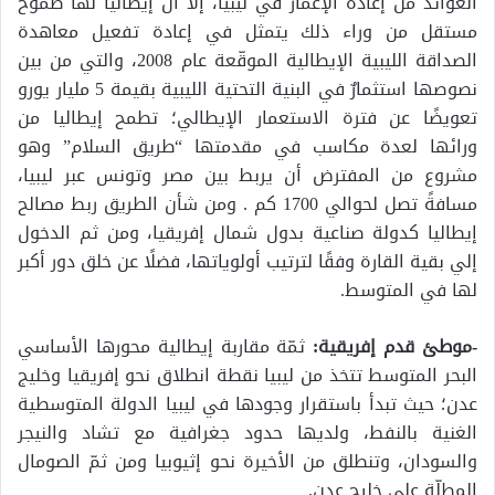
العوائد من إعادة الإعمار في ليبيا، إلا أن إيطاليا لها طموح
مستقل من وراء ذلك يتمثل في إعادة تفعيل معاهدة
الصداقة الليبية الإيطالية الموقّعة عام 2008، والتي من بين
نصوصها استثمارٌ في البنية التحتية الليبية بقيمة 5 مليار يورو
تعويضًا عن فترة الاستعمار الإيطالي؛ تطمح إيطاليا من
ورائها لعدة مكاسب في مقدمتها “طريق السلام” وهو
مشروع من المفترض أن يربط بين مصر وتونس عبر ليبيا،
مسافةً تصل لحوالي 1700 كم . ومن شأن الطريق ربط مصالح
إيطاليا كدولة صناعية بدول شمال إفريقيا، ومن ثم الدخول
إلي بقية القارة وفقًا لترتيب أولوياتها، فضلًا عن خلق دور أكبر
لها في المتوسط.
-موطئ قدم إفريقية:
ثمّة مقاربة إيطالية محورها الأساسي
البحر المتوسط تتخذ من ليبيا نقطة انطلاق نحو إفريقيا وخليج
عدن؛ حيث تبدأ باستقرار وجودها في ليبيا الدولة المتوسطية
الغنية بالنفط، ولديها حدود جغرافية مع تشاد والنيجر
والسودان، وتنطلق من الأخيرة نحو إثيوبيا ومن ثمّ الصومال
المطلّة على خليج عدن.