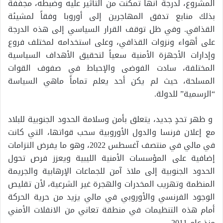
المشروع، لدرجة أنها تمكنت من التأثير عليه وضبطه، مجفِّفةً
بذلك منابع تدفق المهاجرين إلى أوروبا وفقاً لمشيئة
القذافي. وفي ظل توقف القرار السياسي إلى هذه الدرجة
على أهواء ونزوات القذافي، وعلى استخدامه لمختلف فروع
وإدارات الأجهزة الأمنية سعياً لتحقيق الأهداف السياسية
المختلفة، سادت الفوضى والإحباط في صفوف القوات
المسلحة، حيث لم يكن أحد يعلم تماماً ماهي السياسة
“الرسمية” للدولة.
و ظهر تحدٍ جديد، يتعلق بأمن وسلامة الحدود الجنوبية للبلاد
مع إعلان فرنسا والدول الأوروبية سحب قواتها، التي كانت
في مالي في منتصف آغسطس 2022، وهو ما يفرض التزامات
إضافية على المؤسسات الأمنية الليبية ويعزز فرص تحول
الحدود الجنوبية إلى ملاذ آمن للجماعات الإرهابية والجريمة
المنظمة وتهريب المخدرات والهجرة غير الشرعية، لأن تقليص
الوجود الفرنسي والأوروبي في مالي يزيد من حرية الحركة
أمام هذه التنظيمات في منطقة تعاني من الانفلات الأمني
منذ عام 2011.