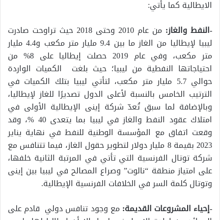
الايطالية كما يأتي:
-النفط والغاز:
من عام 2010 وحتى 2018 حيث تراوحت صادرت
ليبيا لإيطاليا من الغاز ما بين 9.4 مليار متر مكعب و4.4 مليار
متر مكعب، وفي عام 2019 حصلت إيطاليا على 8% من
احتياجاتها النفطية من ليبيا؛ حيث بلغت الكميات الواردة
حوالي 5.7 مليار متر مكعب، لتأتي ليبيا بتلك الكميات في
الترتيب الخامس بالنسبة لأعلى الدول تصديرًا للغاز لإيطاليا،
وبالإضافة لما سبق تُعدّ شركة إينى الإيطالية الأولى في
امتلاك عقود النفط والغاز في ليبيا بما يتعدى 40 %، وقد
وقعت اتفاق مع المؤسسة الوطنية للنفط في نهاية يناير
2023 بقيمة 8 مليار دولار لتطوير حقول الغاز، فيما تتنافس مع
شركة توتال الفرنسية التي تأتي في المرتبة الثانية خلفها،
على امتياز منطقة “نالوت” وصراع المصالح في ليبيا بين إينى
وتوتال كلمة السر في الخلافات الفرنسية الإيطالية.
-إحياء المشروعات القديمة:
مع وجود تنافس دولي قادم على