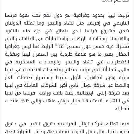
ترتبط ليبيا بحدود جغرافية مع دول تقع تحت نفوذ فرنسا
التاريخي في إفريقيا مثل تشاد والنيجر، وما تمثّله الدولتان
ضمن مشروع فرنسا الذي يتعلق في جزء منه بالنفوذ
والهيمنة ومكافحة الإرهاب، واستثمارات في الطاقة، والذي
تشترك فيه خمس دول تسمىG5″ ” الرابط هنا ليس جغرافيا
المكان بقدر ما هو علاقة طردية بين استقرار ليبيا وتغذية
الاضطرابات في تشاد والنيجر، والإمدادات العسكرية في
مالي، كما أنه لدى فرنسا مصالح وطموحات اقتصادية في ليبيا
مبنية وفق اتجاهين، الأول مرتبط باستمرار تدفقات الغاز
والنفط عبر شركة توتال ثاني أكبر الشركات العاملة في ليبيا
بعد شركة إينى الإيطالية، حيث بلغت ورادت فرنسا من ليبيا
في 2019 ما قيمته 1.6 مليار دولار، منها حوالي 95% منتجات
نفطية.
فيما تمتلك شركة توتال الفرنسية حقوق تنقيب في حقول
بجنوب ليبيا، مثل حقل الجرف بنسبة 75%، وحقل الشرارة 30%،