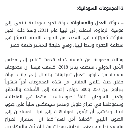
2-المجموعات السودانية:
– حركة العدل والمساواة:
حركة تمرد سودانية تنتمي إلى
قومية الزغاوة، انتقلت إلى ليبيا عام 2011، ومنذ ذلك الحين
شاركت كمرتزقة في العديد من الحروب الليبية. تتمركز في
منطقة الجفرة وسط ليبيا، وهي حليفة للمشير خليفة حفتر.
وكانت مجموعة من خمسة خبراء قدمت تقارير إلى مجلس
الأمن الدولي، منتصف يناير 2018، كشفت فيها أن مجموعات
مسلحة من دارفور تعمل “مرتزقة” وتقاتل إلى جانب قوات
حفتر، حيث يتلقى المقاتل من هذه المجموعات أجراً شهرياً
يتراوح بين 250 و500 دولار، إضافة إلى الأسلحة والذخائر.
وتمثل السودان ثقلاً “جيوسياسيا” مهما في المنطقة،
وسقوطها في صراع طويل ومدمر سينعكس سلباً على جنوب
ليبيا، ويخشى أن تؤدي المواجهات إلى فرار المسلحين إلى
الجنوب الليبي “كملاذ آمن لهم”.كما أن استمرار الصراع
وتوسع نطاقه، يعني انطلاق موجات من اللاجئين والمهاجرين