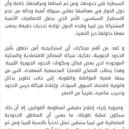
السيطرة على حدودها، ومن ثم ضبطها ومراقبتها، خاصة وأن
دول الجوار في معظمها تعاني سيولة أمنية وحالة من عدم
الاستقرار السياسي، الأمر الذي يجعل الاتفاقيات الأمنية
المشتركة بين ليبيا وهذه الدول تواجه تحديات حقيقة يصعب
معها دخولها حيز التنفيذ.
و يُعد من أهم مرتكزات أي استراتيجية أمن تتعلق بأمن
الحدود الجنوبية، تفكيك شبكة المصالح الاقتصادية والمحلية
الموجودة لدى بعض قبائل ومكونات الحدود الجنوبية الليبية.
وهذا يتطلب التصدّي للقضايا المجتمعية المعقدة، التي من
بينها قضية المواطنة والهوية، إلى جانب تطوير بدائل
قانونية لاقتصاد السوق السوداء. وإعادة هيكلة حرس الحدود
وتدريب عناصره، تقريباً من الصفر.
وضرورة إجراء إصلاح حقيقي لمنظومة القوانين، إلا أن ذلك
سيكون عملية طويلة، ما يعني أن المناطق الحدودية
المضطربة في ليبيا ستبقى تمثل تحدياً بالنسبة لليبيا ومن ثم