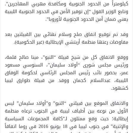
كيلومتراً من الحدود الجنوبية ومكافحة مهربي المهاجرين”.
وتابع الوزير القول “إن توفير الأمن في الحدود الجنوبية الليبية
يعني ضمان أمن الحدود الجنوبية لأوروبا”.
وقد تم توقيع اتفاق صلح وسلام نهائي بين القبيلتين بعد
مفاوضات رعتها منظمة أربتشي الإيطالية (غير الحكومية).
ووقع الاتفاق كل من شيخ قبيلة “التبو”، مينا صالح قلمة،
ورئيس مجلس شورى “أولاد سليمان”، السنوسي مسعود
عمر، بحضور نائب رئيس المجلس الرئاسي لحكومة الوفاق
الليبية، عبدالسلام كجمان ووفد من قبيلة طوارق ليبيا
كشهود.
والاتفاق الموقع بين قبيلتي “التبو” و”أولاد سليمان” ليس
الأول من نوعه بين أطياف ليبية في الجنوب ترعاه منظمة
إيطالية؛ حيث وقع ممثلون لـ”كافة المجموعات السياسية
والإثنية” في جنوب ليبيا في 18 يونيو 2016 في روما اتفاقاً