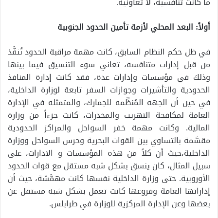
ما كانت تنافسية، لا تعاونية.
أولاً: البعد المحلي لأزمة تأمين الحدود الجنوبية
في ظل حكم النظام السابق، كانت مهمة مراقبة الحدود تُنفَّذ
من قبل إدارات متنافسة، تعاني سوء التنسيق فيما بينها
وذلك في مؤسسات وإدارات عدة، فقد كانت إدارة المنافذ
الحدودية والتأشيرات وجوازات السفر تابعة لوزارة الداخلية،
في حين أن الجهة المُنظِّمة للجمارك، والمتمثلة في الإدارة
العامة لمكافحة التهريب والمخدرات، كانت جزءاً من وزارة
المالية. وكانت مهمة خفر السواحل والمراكز الحدودية
مقسَّمة بالتساوي بين القوات البحرية وحرس السواحل ووزارة
الداخلية،حيث أن كلاً من هذه المؤسسات و الادارات، على
سبيل المثال، كان ينسق بشكل شبه مستقل مع قوات الحدود
الأوروبية. حتى وزارة الداخلية نفسها كانت مهمَّشة، حيث أن
إداراتها العامة وفروعها كانت تعمل بشكل شبه مستقل عن
بعضها وعن الإدارة المركزية للوزارة في طرابلس.