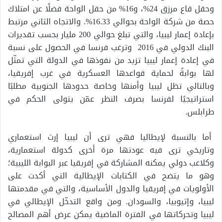
وحقل قاع مرزق 24%، و16% من حقل الواحة فضلًا عن امتلاك
حصة من شركة الواحة بحوالي 16.33%. والاتجاه الثاني مرتبط
بإعادة إعمار ليبيا، والتي تبلغ حوالي 200 مليار بحسب تقديرات
البنك الدولي في 2016 وترغب فرنسا في الحصول على نسبة
في إعادة إعمار ليبيا تزيد من نفوذها في الدولة التي تمثّل
لها بوابةً لحماية قواعدها العسكرية في غرب إفريقيا،
وبالتالي تظل ليبيا وأمنها وخاصة حدودها الجنوبية مطلبًا
استراتيجيًا لفرنسا بصرف النظر عمّن يتولى الحكم في
طرابلس.
أما بالنسبة لإيطاليا فهي ترى أن ليبيا إرث استعماري
وتاريخي ترى فيه عودتها مرة أخرى كدولة استعمارية،
وكلاعب دولي يمكنه المشاركة في إفريقيا عبر البوابة الليبية؛
وهو ما يتضح في الكتابات الإيطالية التي أكدت على
الأولويات في إفريقيا والدول الأساسية، والتي في مقدمتها
ليبيا، وإثيوبيا، والسودان. ومن واقع التدخّل الإيطالي في
ليبيا وتحركاتها في الفترة الماضية يمكن عرض أهم المصالح