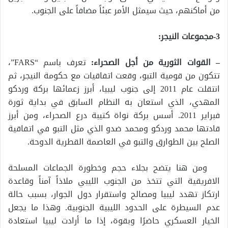
من أماكنهم، حيث سيمثل الأمر عبئاً مضافاً على الجنوب.
3-مجموعات النيجر:
– القوات الثورية من أجل الصحراء:
تعرف باسم “FARS”،
تتكون من قومية التبو، وقعت اتفاقيات مع حكومة النيجر، ثم
انتقلت عام 2011 إلى جنوب ليبيا، أبرز زعمائها بركة وردكو
المهدي، الذي استعان به النظام السابق في بداية ثورة
فبراير 2011. أسس بركة نواة كتيبة درع الصحراء، ومن أبرز
قادتها محمد وردكو ومحمد ضدو الذي مثل التبو في اتفاقية
الصلح بين الطوارق والتبو في العاصمة القطرية الدوحة.
ومن هنا يتضح بجلاء حجم وخطورة الجماعات المسلحة
الافريقية التي تتخذ من الجنوب الليبي ملاذاً آمناً وقاعدة
ارتكاز تهدد ليبيا ومصالح واستقرار دول الجوار، بسبب حالة
عدم السيطرة على الحدود الليبية الجنوبية. وهذا ما يجعل
الخيار العسكري حاضرًا وبقوة، إذا ما أرادت ليبيا استعادة