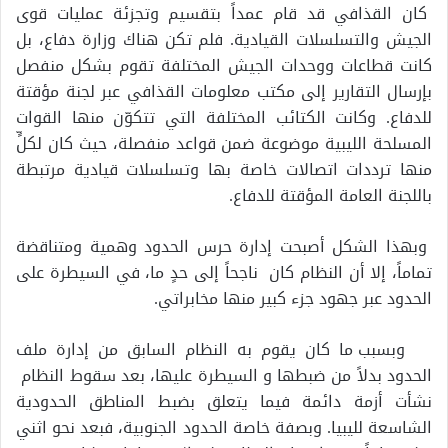
كان القذافي قد قام عمداً بتقسيم وتجزئة عمليات قوى
الجيش والتسلسلات القيادية. فلم تكن هناك وزارة دفاع، بل
كانت قطاعات ووحدات الجيش المختلفة تقوم بشكل منفصل
بإرسال التقارير إلى مكتب معلومات القذافي عبر لجنة مؤقتة
للدفاع. وكانت الكتائب المختلفة التي تتكوّن منها القوات
المسلحة الليبية موضوعة ضمن قواعد منفصلة، حيث كان لكلٍّ
منها ترددات اتصالات خاصة بها وتسلسلات قيادية مرتبطة
باللجنة العامة المؤقتة للدفاع.
وبهذا الشكل أصبحت إدارة حرس الحدود وهمية ومتناقضة
تماماً، إلا أن النظام كان ناجحاً إلى حدٍ ما، في السيطرة على
الحدود عبر جهود جزء كبير منها مخابراتي.
وبسبب ما كان يقوم به النظام السابق من إدارة ملف
الحدود بدلاً من ضبطها و السيطرة عليها، بعد سقوط النظام
نشأت أزمة دائمة فيما يتعلق بضبط المناطق الحدودية
الشاسعة لليبيا. وبصفة خاصة الحدود الجنوبية، فبعد نحو اثني