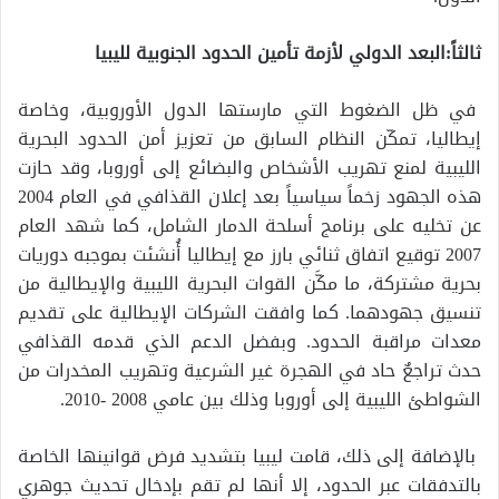
ثالثاً:البعد الدولي لأزمة تأمين الحدود الجنوبية لليبيا
في ظل الضغوط التي مارستها الدول الأوروبية، وخاصة
إيطاليا، تمكّن النظام السابق من تعزيز أمن الحدود البحرية
الليبية لمنع تهريب الأشخاص والبضائع إلى أوروبا، وقد حازت
هذه الجهود زخماً سياسياً بعد إعلان القذافي في العام 2004
عن تخليه على برنامج أسلحة الدمار الشامل، كما شهد العام
2007 توقيع اتفاق ثنائي بارز مع إيطاليا أُنشئت بموجبه دوريات
بحرية مشتركة، ما مكَّن القوات البحرية الليبية والإيطالية من
تنسيق جهودهما. كما وافقت الشركات الإيطالية على تقديم
معدات مراقبة الحدود. وبفضل الدعم الذي قدمه القذافي
حدث تراجعٌ حاد في الهجرة غير الشرعية وتهريب المخدرات من
الشواطئ الليبية إلى أوروبا وذلك بين عامي 2008 -2010.
بالإضافة إلى ذلك، قامت ليبيا بتشديد فرض قوانينها الخاصة
بالتدفقات عبر الحدود، إلا أنها لم تقم بإدخال تحديث جوهري