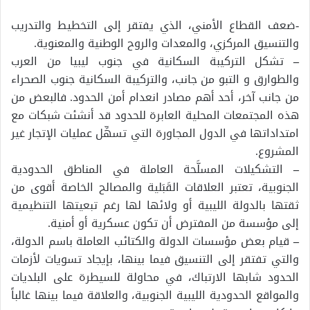
-ضعف القطاع الأمني، الذي يفتقر إلى التخطيط والتدريب
والتنسيق المركزي، والمعدات والروح الوطنية والمعنوية.
–
تشكل التركيبة السكانية في جنوب ليبيا من العرب
والطوارق و التبو من جانب، والتركيبة السكانية جنوب الصحراء
من جانب آخر، أحد أهم مصادر انعدام أمن الحدود. فالبعض من
هذه المجتمعات المحلية العابرة للحدود قد أنشئت شبكات مع
امتداداتها في الدول المجاورة التي تسهِّل عمليات الإتجار غير
المشروع.
–
التشكيلات المسلَّحة العاملة في المناطق الحدودية
الجنوبية، تعتبر العلاقات القَبَلية والمصالح الخاصة أقوى من
ثقتها بالدولة الليبية أو ولائها لها رغم تبعيتها التنظيمية
إلى مؤسسة من المفترض أن تكون عسكرية أو أمنية.
–
قيام بعض مؤسسات الدولة والكتائب العاملة باسم الدولة،
والتي تفتقر إلى التنسيق فيما بينها، بإيجاد تسويات لأزمات
الحدود شابها الارتباك، في محاولة للسيطرة على البلديات
والمواقع الحدودية الليبية الجنوبية، والعلاقة فيما بينها غالباً