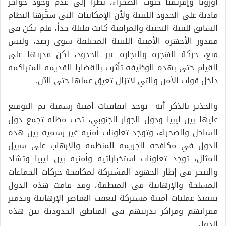
أوروبا وإفريقيا جنوب الصحراء، نظراً إلى عدم وجود حواجز
مادية على الحدود الليبية ولأن الإمكانيات التي سخَّرها النظام
السابق للبنية التحتية والمراقبة كانت قليلة جداً، فلم يكن في
مقدور الأجهزة الأمنية الليبية المختلفة سوى رصد، وليس
منع، حركة الهجرة والتجارة عبر الحدود، لكن قدرتها على
القيام حتى بهذه الوظيفة تأثرت بالقضايا القديمة المتراكمة
داخل قوات الأمن والتي لاتزال تعيق عملها حتى الآن.
والجذير بالذكر أنه يوجد اتفاقيات أمنية رسمية تم التوقيع
عليها بين ليبيا ودول الجوار الجنوبي، تحت مظلة تجمع دول
الساحل والصحراء، وتوجد تعاونات أمنية غير رسمية بين هذه
الدول في مكافحة الجريمة المنظمة والإرهاب على سبيل
المثال، توجد تعاونات استخباراتية وأمنية بين ليبيا وتشاد
والنيجر في إطار الجهود المشتركة لمكافحة حركات الجماعات
المسلحة والإرهابية في المنطقة، وقد قامت هذه الدول
بتنفيذ عمليات أمنية مشتركة لتعقب العناصر الإرهابية وتدمير
مقراتهم ومراكز تدريبهم في المناطق الحدودية بين هذه
الدول.