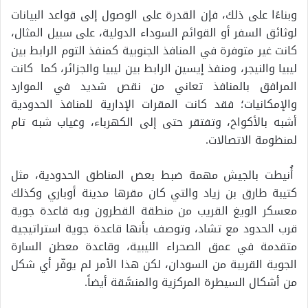
وبناءًا على ذلك، فإن القدرة على الوصول إلى قواعد البيانات
لوثائق السفر أو القوائم السوداء الدولية، على سبيل المثال،
كانت غير متوفرة في المنافذ الجنوبية كمنفذ التوم الرابط بين
ليبيا والنيجر، ومنفذ إيسين الرابط بين ليبيا والجزائر، كما كانت
المرافق بالمنافذ تعاني من نقص شديد في الموارد
والإمكانيات؛ فقد كانت المقرات الإدارية للمنافذ الحدودية
أشبه بالأكواخ، وتفتقر حتى إلى الكهرباء، وغياب شبه تام
لمنظومة الاتصالات.
أُنيطت بالجيش مهمة ضبط بعض المناطق الحدودية، مثل
كتيبة طارق بن زياد والتي كان مقرها مدينة أوباري وكذلك
معسكر الويغ القريب من منطقة القطرون وبه قاعدة جوية
قرب الحدود مع تشاد، وتوصف بأنها قاعدة جوية استراتيجية
متقدمة في عمق الصحراء الليبية، وقاعدة معطن السارة
الجوية القريبة من السودان، لكن هذا الأمر لم يوفّر أي شكل
من أشكال السيطرة المركزية والمنسَّقة أيضاً.