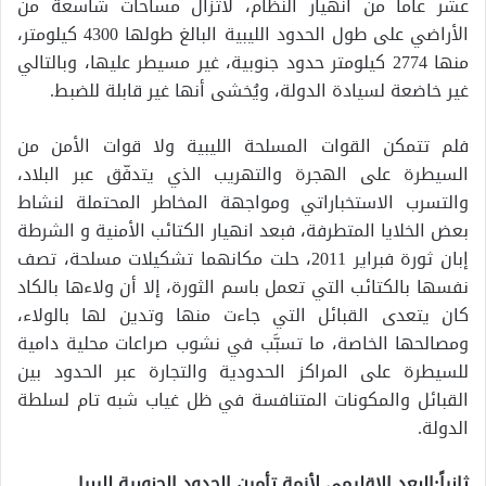
عشر عاماً من انهيار النظام، لاتزال مساحات شاسعة من
الأراضي على طول الحدود الليبية البالغ طولها 4300 كيلومتر،
منها 2774 كيلومتر حدود جنوبية، غير مسيطر عليها، وبالتالي
غير خاضعة لسيادة الدولة، ويُخشى أنها غير قابلة للضبط.
فلم تتمكن القوات المسلحة الليبية ولا قوات الأمن من
السيطرة على الهجرة والتهريب الذي يتدفّق عبر البلاد،
والتسرب الاستخباراتي ومواجهة المخاطر المحتملة لنشاط
بعض الخلايا المتطرفة، فبعد انهيار الكتائب الأمنية و الشرطة
إبان ثورة فبراير 2011، حلت مكانهما تشكيلات مسلحة، تصف
نفسها بالكتائب التي تعمل باسم الثورة، إلا أن ولاءها بالكاد
كان يتعدى القبائل التي جاءت منها وتدين لها بالولاء،
ومصالحها الخاصة، ما تسبَّب في نشوب صراعات محلية دامية
للسيطرة على المراكز الحدودية والتجارة عبر الحدود بين
القبائل والمكونات المتنافسة في ظل غياب شبه تام لسلطة
الدولة.
ثانياً:البعد الإقليمي لأزمة تأمين الحدود الجنوبية لليبيا