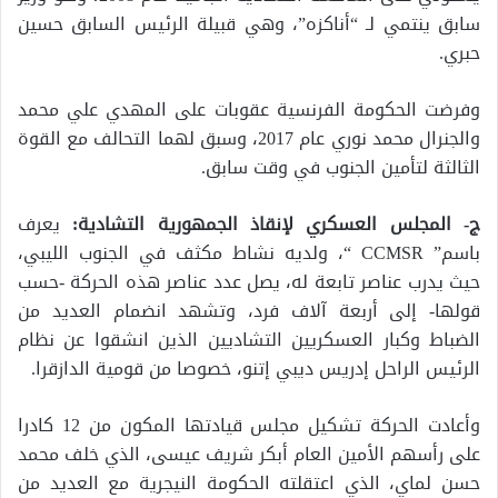
سابق ينتمي لـ “أناكزه”، وهي قبيلة الرئيس السابق حسين
حبري.
وفرضت الحكومة الفرنسية عقوبات على المهدي علي محمد
والجنرال محمد نوري عام 2017، وسبق لهما التحالف مع القوة
الثالثة لتأمين الجنوب في وقت سابق.
ج- المجلس العسكري لإنقاذ الجمهورية التشادية:
يعرف
باسم” CCMSR “، ولديه نشاط مكثف في الجنوب الليبي،
حيث يدرب عناصر تابعة له، يصل عدد عناصر هذه الحركة -حسب
قولها- إلى أربعة آلاف فرد، وتشهد انضمام العديد من
الضباط وكبار العسكريين التشاديين الذين انشقوا عن نظام
الرئيس الراحل إدريس ديبي إتنو، خصوصا من قومية الدازقرا.
وأعادت الحركة تشكيل مجلس قيادتها المكون من 12 كادرا
على رأسهم الأمين العام أبكر شريف عيسى، الذي خلف محمد
حسن لماي، الذي اعتقلته الحكومة النيجرية مع العديد من