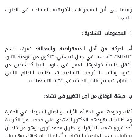
وفيما يلي أبرز المجموعات الأفريقية المسلحة في الجنوب
الليبي:
1- المجموعات التشادية :
أ- الحركة من أجل الديمقراطية والعدالة:
تعرف باسم
“MDJT”، تأسست في جبال تبيستي، تتكون من قومية التبو،
انتقل غالبية كوادرها للعمل في جنوب ليبيا كناشطين من
التبو، وكانت الحكومة التشادية قد طالبت النظام الليبي
السابق بتسليم عناصر الحركة في فترة التسعينيات.
ب- جبهة الوفاق من أجل التغيير في تشاد:
أغلب وجودها في بلدة أم الأرانب والجبال السوداء في الجفرة
وسط ليبيا، يقودهم الدكتور المهدي علي محمد، من الكريدة
أحد فروع شعب الدازقرا، والجنرال محمد نوري، وهو من كاد أن
يستولي على العاصمة التشادية أنجامينا عام 2008، وهو وزير