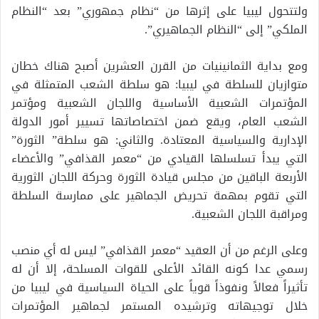
ولتتحول ليبيا على إثرها من “نظام جمهوري” بعد “النظام
الملكي” إلى “النظام الجماهيري”.
ومع بداية الثمانينيات من القرن العشرين أصبح هناك خطان
متوازيان للسلطة في ليبيا: هو سلطة الشعب المتمثلة في
المؤتمرات الشعبية الأساسية واللجان الشعبية ومؤتمر
الشعب العام، ويقع ضمن اختصاصاتها تسيير أمور الدولة
الإدارية والسياسية المعتادة. والثاني: هو سلطة” الثورة”
التي يبدأ تسلسلها القيادي من “معمر القذافي” والأعضاء
الأربعة الباقين من مجلس قيادة الثورة وحركة اللجان الثورية
التي تقوم بمهمة تحريض الجماهير على ممارسة السلطة
ومراقبة اللجان الشعبية.
وعلى الرغم من أن العقيد “معمر القذافي” ليس له أي منصب
رسمي عدا كونه القائد الأعلى للقوات المسلحة، إلا أن له
تأثيراً فعالاً ونفوذاً قوياً على الحياة السياسية في ليبيا من
خلال توجيهاته وترشيده المستمر لجماهير المؤتمرات