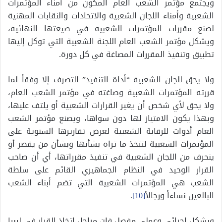
ويجتمع مؤتمر الشعب العام المكون من أمناء المؤتمرات
الشعبية وأمناء اللجان الشعبية والاتحادات والنقابات المهنية
لصنع مقررات المؤتمرات الشعبية في صيغتها النهائية،
ويشكل مؤتمر الشعب العام اللجنة الشعبية التي توكل إليها
تطبيق وتنفيذ المقررات المصاغة في كل دورة.
ولا يحق للجان الشعبية “أداة التنفيذ” التصرف إلا وفقاً لما
قررته المؤتمرات الشعبية وصاغته في مؤتمر الشعب العام،
ولا يحق لأي شخص أن يغير القرارات الشعبية أو يلتف عليها،
وبهذا يكون الامتياز لها دون سواها، ويصنع مؤتمر الشعب
العام أدوات للرقابة الشعبية لعرض تقاريرها السنوية على
المؤتمرات الشعبية لتتخذ ما تراه بشأنها وبشأن من يقصر أو
ينحرف من اللجان الشعبية في تنفيذ مقرراتها، أي أن صاحب
القرار الوحيد في النظام الجماهيري القائم على سلطة
الشعب هي المؤتمرات الشعبية التي تضم أبناء الشعب
البالغين نساءاً ورجالاً
[10]
.
وبشكل إجرائي وعملي مفصل فإن مراحل اتخاذ القرار في ليبيا