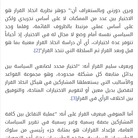
ويرى دورتي وبالستغراف أن:” جوهر نظرية اتخاذ القرار هو
الاختيار بين عدد من الممكنات لا على أساس تجريدي ولكن
على أساس عملي مرتبط بالظروف القائمة، وقلما وجد
السياسي نفسه أمام وضع لا مجال له في الاختيار، إذ أحياناً
تتوفر عدة اختيارات، أي أن دراسة اتخاذ القرار معنية بما هو
قبل وبعد القرار ثم السلطة التي تتخذ القرار”
[2]
.
ويعرف سليم القرار أنه: “اختيار محدد لصانعي السياسة بين
بدائل متابعة كل مشكلة محدودة، وهو مجموعة القواعد
والأساليب التي يستعملها المشاركين في هيكل اتخاذ القرار
لتفضيل بديل معين أو لتقويم الاختيارات المتاحة، والتوفيق
بين اختلاف الرأي في القرار
[3]
.
أما المنوفي فيعرف القرار على أنه: “عملية التفاعل بين كافة
المشاركين بصفة رسمية وغير رسمية في تقرير السياسات
العامة، فإعداد القرارات هو بمثابة جزء رئيسي من سلوك
المؤسسات السياسية، وهذه المؤسسات تختار أحد التصورات