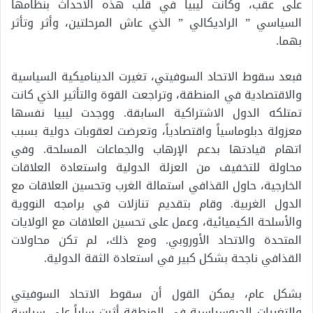
على عقب، وكانت ليبيا في قلب هذه الأحداث بنظامها
السياسي ” الراديكالي ” الذي عاش المرحلتين، وأثر وتأثر
بهما.
فبعد سقوط الاتحاد السوفيتي، تغيرت الديناميكية السياسية
والاقتصادية في المنطقة، وتراجعت القوة والتأثير الذي كانت
تمتلكه الدول الاشتراكية السابقة. ووجدت ليبيا نفسها
معزولة دبلوماسياً واقتصادياً، وتعرضت لعقوبات دولية بسبب
اتهام قيادتها بدعم الإرهاب والجماعات المسلحة. وفي
محاولة للتخفيف من العزلة الدولية واستعادة العلاقات
الخارجية، حاول القذافي استمالة الغرب وتحسين العلاقات مع
الدول الغربية. وقام بتقديم تنازلات في برامجه النووية
والأسلحة الكيميائية، وعمل على تحسين العلاقات مع الولايات
المتحدة والاتحاد الأوروبي. ومع ذلك، لم تكن محاولات
القذافي ناجحة بشكل كبير في استعادة الثقة الدولية.
بشكل عام، يمكن القول أن سقوط الاتحاد السوفيتي
والتغيرات الجيوسياسية في المنطقة أثرت سلباً على سياسة