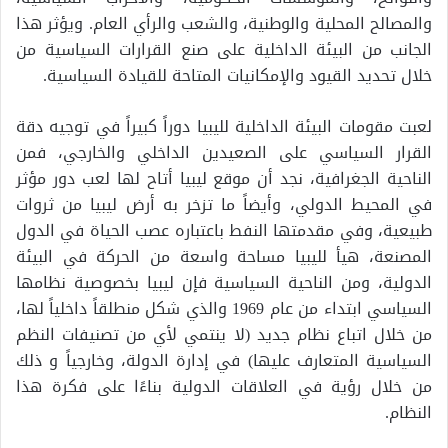
والمصالح المحلية والوطنية، والشعب والرأي العام. ويؤثر هذا
الجانب من البيئة الداخلية على صنع القرارات السياسية من
خلال تحديد القيود والإمكانيات المتاحة للقيادة السياسية.
لعبت مقومات البيئة الداخلية لليبيا دوراً كبيراً في توجيه دقة
القرار السياسي على الصعيدين الداخلي والخارجي، فمن
الناحية الجغرافية، نجد أن موقع ليبيا أتاح لها لعب دور مؤثر
في المحيط الدولي، وأيضاً ما تزخر به أرض ليبيا من ثروات
طبيعية، وفي مقدمتها النفط باعتباره عصب الحياة في الدول
المصنعة، هيأ لليبيا مساحة واسعة من الحركة في البيئة
الدولية، ومن الناحية السياسية فإن ليبيا بخصوصية نظامها
السياسي ابتداء من عام 1969 والذي شكل منطلقاً داخلياً لها،
من خلال اتباع نظام جديد (لا ينتمي لأي من تصنيفات النظم
السياسية المتعارف عليها) في إدارة الدولة، وخارجياً و ذلك
من خلال رؤية في العلاقات الدولية بناءًا على فكرة هذا
النظام.