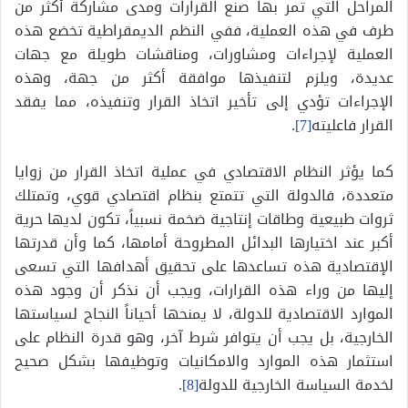
المراحل التي تمر بها صنع القرارات ومدى مشاركة أكثر من
طرف في هذه العملية، ففي النظم الديمقراطية تخضع هذه
العملية لإجراءات ومشاورات، ومناقشات طويلة مع جهات
عديدة، ويلزم لتنفيذها موافقة أكثر من جهة، وهذه
الإجراءات تؤدي إلى تأخير اتخاذ القرار وتنفيذه، مما يفقد
القرار فاعليته
[7]
.
كما يؤثر النظام الاقتصادي في عملية اتخاذ القرار من زوايا
متعددة، فالدولة التي تتمتع بنظام اقتصادي قوي، وتمتلك
ثروات طبيعية وطاقات إنتاجية ضخمة نسبياً، تكون لديها حرية
أكبر عند اختيارها البدائل المطروحة أمامها، كما وأن قدرتها
الإقتصادية هذه تساعدها على تحقيق أهدافها التي تسعى
إليها من وراء هذه القرارات، ويجب أن نذكر أن وجود هذه
الموارد الاقتصادية للدولة، لا يمنحها أحياناً النجاح لسياستها
الخارجية، بل يجب أن يتوافر شرط آخر، وهو قدرة النظام على
استثمار هذه الموارد والامكانيات وتوظيفها بشكل صحيح
لخدمة السياسة الخارجية للدولة
[8]
.