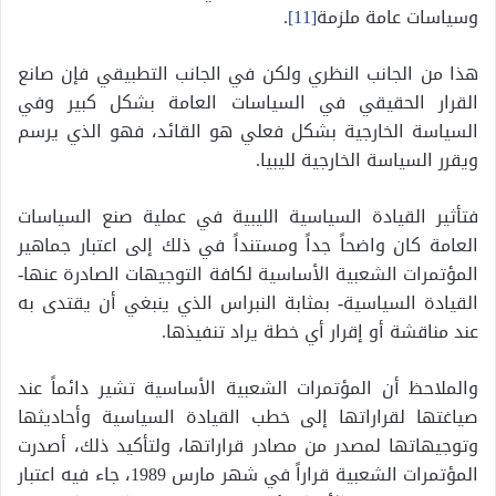
وسياسات عامة ملزمة
[11]
.
هذا من الجانب النظري ولكن في الجانب التطبيقي فإن صانع
القرار الحقيقي في السياسات العامة بشكل كبير وفي
السياسة الخارجية بشكل فعلي هو القائد، فهو الذي يرسم
ويقرر السياسة الخارجية لليبيا.
فتأثير القيادة السياسية الليبية في عملية صنع السياسات
العامة كان واضحاً جداً ومستنداً في ذلك إلى اعتبار جماهير
المؤتمرات الشعبية الأساسية لكافة التوجيهات الصادرة عنها-
القيادة السياسية- بمثابة النبراس الذي ينبغي أن يقتدى به
عند مناقشة أو إقرار أي خطة يراد تنفيذها.
والملاحظ أن المؤتمرات الشعبية الأساسية تشير دائماً عند
صياغتها لقراراتها إلى خطب القيادة السياسية وأحاديثها
وتوجيهاتها لمصدر من مصادر قراراتها، ولتأكيد ذلك، أصدرت
المؤتمرات الشعبية قراراً في شهر مارس 1989، جاء فيه اعتبار