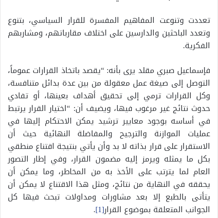
تعددت وتنوعت المفاهيم المفسرة للقرار السياسي، بتنوع
وتعدد الباحثين والدارسين على اختلاف مقارباتهم، ومشاربهم
الفكرية.
فإسماعيل صبري مقلد يرى بأنه: “يقصد باتخاذ القرارات عموماً،
التوصل إلى صيغة عمل معقولة من بين عدة بدائل متنافسة،
وكل القرارات ترمي إلى تحقيق أهداف بعينها، أو تفادي
حدوث نتائج غير مرغوب فيها، ويضيف أن: “اختيار القرار يرتبط
في أساسه بوجود معايير ترشيد يمكن الاحتكام إليها في
عمليات الموازنة والترجيح والمفاضلة النهائية حيث أن
الاستقرار على قرار بذاته لا بد وأن يأتي بنتيجة اقتناع منطقي
بكل ما يمثله ويرمز إليه مضمون القرار، وفي إطار التصور
العام لما يترتب على الأخذ به من المخاطر، وما يمكن أن
يحققه في النهاية من نتائج، ومثل هذا الاقتناع لا يمكن أن
يتأتى بالطبع إلا بعد مشاورات ومداولات تبحث فيها كل
الجوانب المتعلقة بموضوع القرار
[1]
.