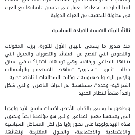
ليبيا الخارجية، وجعلتها تعمل على تحسين علاقاتها مع الغرب
في محاولة للتخفيف من العزلة الدولية.
ثالثاً: البيئة النفسية للقيادة السياسية
منذ صدور ما يسمى بالبيان الأول للثورة، برزت المقولات
والنصوص التي تفصح عن العقائد والتصورات والميول التي
يتبناها القذافي ورفاقه، وهي توجهات اشتراكية في سياق
خطاب “ثوري” “وحدوي” “مناهض للاستعمار والرأسمالية
والإمبريالية والصهيونية”، وكانت المنطلقات الثلاثة: “حرية –
اشتراكية- وحدة”، مستلهمة من التراث الناصري، والذي شكل
رافداً مهماً للنظام الجديد.
وبظهور ما يسمى بالكتاب الأخضر، اكتملت ملامح الأيديولوجيا
التي يعتنقها معمر القذافي والتي هو مؤلفها أيضاً وتحتوي
هذه الإيديولوجيا على تصور رؤيا حل لكل المشاكل السياسية
والاقتصادية والاجتماعية، والحلول المقترحة لإنهائها.